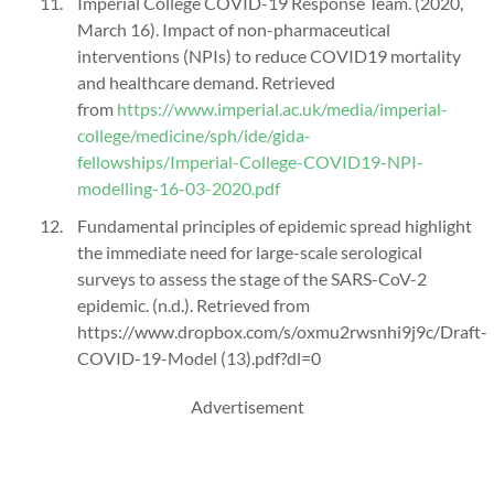
Imperial College COVID-19 Response Team. (2020,
March 16). Impact of non-pharmaceutical
interventions (NPIs) to reduce COVID19 mortality
and healthcare demand. Retrieved
from
https://www.imperial.ac.uk/media/imperial-
college/medicine/sph/ide/gida-
fellowships/Imperial-College-COVID19-NPI-
modelling-16-03-2020.pdf
Fundamental principles of epidemic spread highlight
the immediate need for large-scale serological
surveys to assess the stage of the SARS-CoV-2
epidemic. (n.d.). Retrieved from
https://www.dropbox.com/s/oxmu2rwsnhi9j9c/Draft-
COVID-19-Model (13).pdf?dl=0
Advertisement