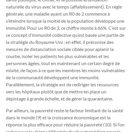
naturelle du virus avec le temps (affaiblissement). En règle
générale, une maladie ayant un R
0
de 2 commence à
s’éteindre lorsque la moitié de la population développe une
immunité. Pour un R
0
de 3, ce chiffre monte à 66%. C’est sur
ce concept d’immunité collective qu’est basée une partie de
la stratégie du Royaume Uni ; en effet, il préconise des
mesures de distanciation sociale ciblée pour aplanir la
courbe, isoler les patients les plus vulnérables et les
personnes âgées, tout en maintenant un certain degré de
mixité, de façon à ce que les membres les moins vulnérables
de la communauté développent une immunité.
Parallèlement, la stratégie est de rediriger les ressources
vers les hôpitaux plutôt que de mettre en place un
dépistage à grande échelle, et de gérer la quarantaine.
Par ailleurs, la pauvreté reste le facteur limitant de la santé
dans le monde
(9)
et la croissance économique est la
réponse la plus efficace pour réduire la pauvreté
(10)
. Si l’on
se base sur la vision utilitariste du plus grand bien pour le