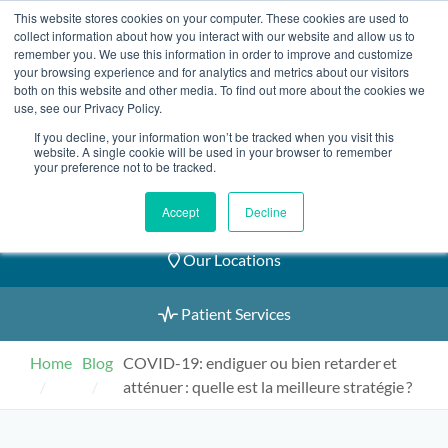
Skip
This website stores cookies on your computer. These cookies are used to
2155 9055
to
collect information about how you interact with our website and allow us to
remember you. We use this information in order to improve and customize
content
your browsing experience and for analytics and metrics about our visitors
both on this website and other media. To find out more about the cookies we
use, see our Privacy Policy.
If you decline, your information won’t be tracked when you visit this
website. A single cookie will be used in your browser to remember
Book an Appointment
your preference not to be tracked.
Our Practitioners
Accept
Decline
Our Locations
Patient Services
Home
Blog
COVID-19: endiguer ou bien retarder et
atténuer : quelle est la meilleure stratégie ?