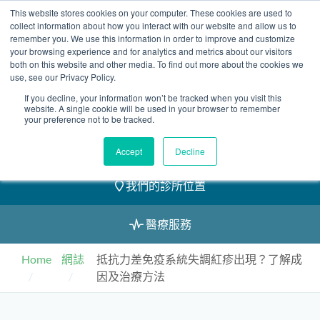
Skip
This website stores cookies on your computer. These cookies are used to
2155 9055
to
collect information about how you interact with our website and allow us to
remember you. We use this information in order to improve and customize
content
your browsing experience and for analytics and metrics about our visitors
both on this website and other media. To find out more about the cookies we
use, see our Privacy Policy.
If you decline, your information won’t be tracked when you visit this
website. A single cookie will be used in your browser to remember
預約
your preference not to be tracked.
我們的醫護團隊
Accept
Decline
我們的診所位置
醫療服務
Home
網誌
抵抗力差免疫系統失調紅疹出現？了解成
因及治療方法