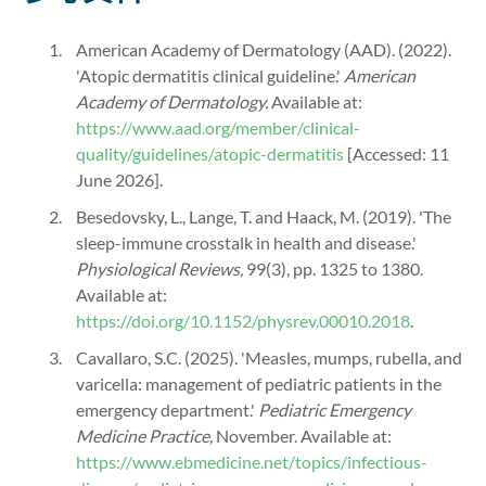
American Academy of Dermatology (AAD). (2022).
'Atopic dermatitis clinical guideline.'
American
Academy of Dermatology.
Available at:
https://www.aad.org/member/clinical-
quality/guidelines/atopic-dermatitis
[Accessed: 11
June 2026].
Besedovsky, L., Lange, T. and Haack, M. (2019). 'The
sleep-immune crosstalk in health and disease.'
Physiological Reviews,
99(3), pp. 1325 to 1380.
Available at:
https://doi.org/10.1152/physrev.00010.2018
.
Cavallaro, S.C. (2025). 'Measles, mumps, rubella, and
varicella: management of pediatric patients in the
emergency department.'
Pediatric Emergency
Medicine Practice,
November. Available at:
https://www.ebmedicine.net/topics/infectious-