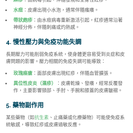
水痘
：皮膚出現小水泡，通常伴隨瘙癢。
帶狀皰疹
：由水痘病毒重新激活引起，紅疹通常沿著
神經分佈，伴隨刺痛或灼熱感。
4. 慢性壓力與免疫功能失調
長期壓力可能削弱免疫系統，使身體更容易受到炎症和皮
膚問題的影響。壓力相關的免疫失調可能導致：
玫瑰痤瘡
：面部皮膚出現紅疹，伴隨血管擴張。
異位性皮炎（濕疹）
：皮膚乾燥、發癢，經常反覆發
作，主要影響頸部、手肘、手腕和膝蓋的皮膚皺褶。
5. 藥物副作用
某些藥物（如
抗生素
、止痛藥或化療藥物）可能使免疫系
統敏感，導致紅疹或皮膚過敏反應。