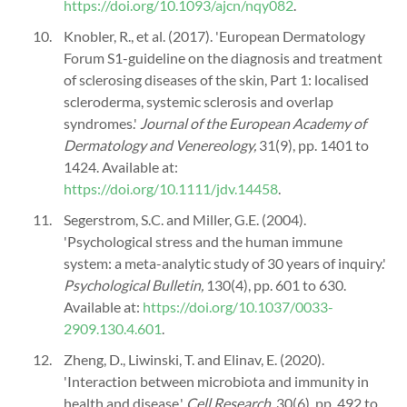
https://doi.org/10.1093/ajcn/nqy082
.
Knobler, R., et al. (2017). 'European Dermatology
Forum S1-guideline on the diagnosis and treatment
of sclerosing diseases of the skin, Part 1: localised
scleroderma, systemic sclerosis and overlap
syndromes.'
Journal of the European Academy of
Dermatology and Venereology,
31(9), pp. 1401 to
1424. Available at:
https://doi.org/10.1111/jdv.14458
.
Segerstrom, S.C. and Miller, G.E. (2004).
'Psychological stress and the human immune
system: a meta-analytic study of 30 years of inquiry.'
Psychological Bulletin,
130(4), pp. 601 to 630.
Available at:
https://doi.org/10.1037/0033-
2909.130.4.601
.
Zheng, D., Liwinski, T. and Elinav, E. (2020).
'Interaction between microbiota and immunity in
health and disease.'
Cell Research,
30(6), pp. 492 to