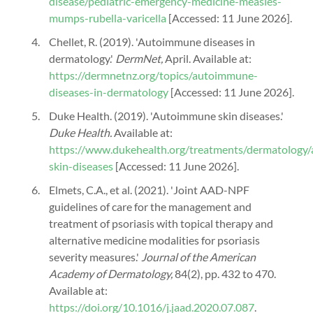
disease/pediatric-emergency-medicine-measles-
mumps-rubella-varicella
[Accessed: 11 June 2026].
Chellet, R. (2019). 'Autoimmune diseases in
dermatology.'
DermNet,
April. Available at:
https://dermnetnz.org/topics/autoimmune-
diseases-in-dermatology
[Accessed: 11 June 2026].
Duke Health. (2019). 'Autoimmune skin diseases.'
Duke Health.
Available at:
https://www.dukehealth.org/treatments/dermatology
skin-diseases
[Accessed: 11 June 2026].
Elmets, C.A., et al. (2021). 'Joint AAD-NPF
guidelines of care for the management and
treatment of psoriasis with topical therapy and
alternative medicine modalities for psoriasis
severity measures.'
Journal of the American
Academy of Dermatology,
84(2), pp. 432 to 470.
Available at:
https://doi.org/10.1016/j.jaad.2020.07.087
.