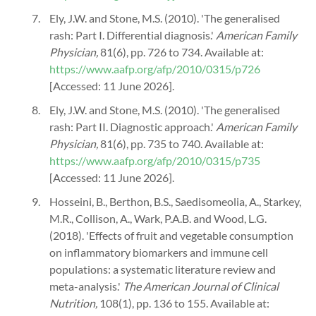
Ely, J.W. and Stone, M.S. (2010). 'The generalised
rash: Part I. Differential diagnosis.'
American Family
Physician,
81(6), pp. 726 to 734. Available at:
https://www.aafp.org/afp/2010/0315/p726
[Accessed: 11 June 2026].
Ely, J.W. and Stone, M.S. (2010). 'The generalised
rash: Part II. Diagnostic approach.'
American Family
Physician,
81(6), pp. 735 to 740. Available at:
https://www.aafp.org/afp/2010/0315/p735
[Accessed: 11 June 2026].
Hosseini, B., Berthon, B.S., Saedisomeolia, A., Starkey,
M.R., Collison, A., Wark, P.A.B. and Wood, L.G.
(2018). 'Effects of fruit and vegetable consumption
on inflammatory biomarkers and immune cell
populations: a systematic literature review and
meta-analysis.'
The American Journal of Clinical
Nutrition,
108(1), pp. 136 to 155. Available at: