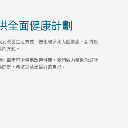
淺水灣
供全面健康計劃
淺水灣
The Pu
找到改善生活方式、優化腸道和大腦健康、對抗疾
素的方式。
我們
助你每年可衡量地改善健康，我們致力幫助你設計
要的是，希望您活出最好的自己。
我們