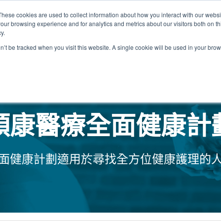
These cookies are used to collect information about how you interact with our webs
our browsing experience and for analytics and metrics about our visitors both on th
關於我們
我們的診所
計劃
資源
最
y.
on’t be tracked when you visit this website. A single cookie will be used in your b
我們的診所位置
領康醫療全面健康計
面健康計劃適用於尋找全方位健康護理的