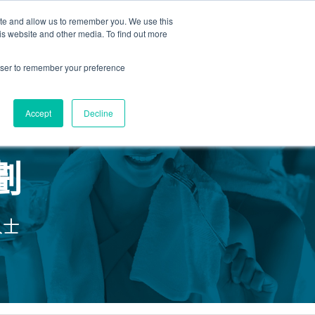
ite and allow us to remember you. We use this
is website and other media. To find out more
新活動
商店
2155 9055
預約
rowser to remember your preference
醫療服務
Accept
Decline
我們
劃
人士
我們