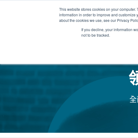
This website stores cookies on your computer. 
information in order to improve and customize y
about the cookies we use, see our Privacy Polic
If you decline, your information w
not to be tracked.
我們的醫護團隊
全