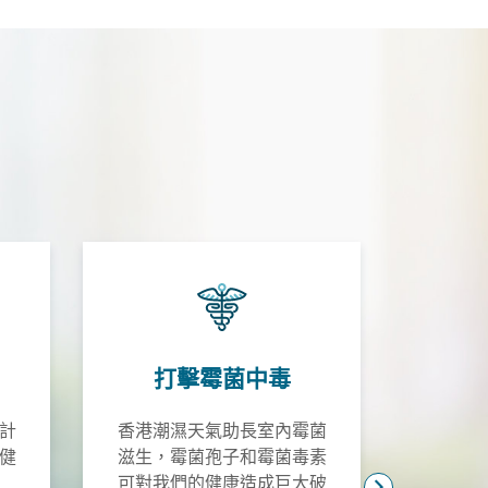
中環專
香港中
世紀廣
我們
打擊霉菌中毒
催
我們
計
香港潮濕天氣助長室內霉菌
臨床催
健
滋生，霉菌孢子和霉菌毒素
快速治
可對我們的健康造成巨大破
一種療