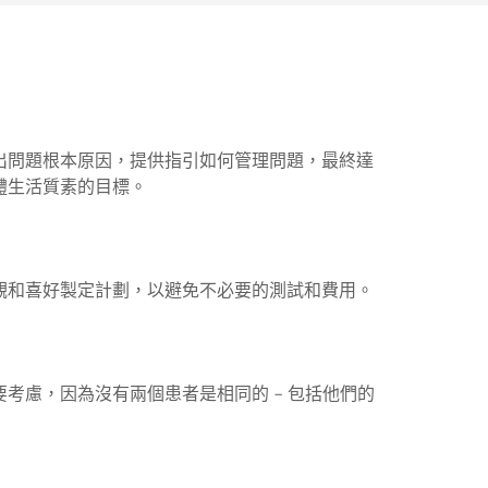
出問題根本原因，提供指引如何管理問題，最終達
體生活質素的目標。
我們
觀和喜好製定計劃，以避免不必要的測試和費用。
考慮，因為沒有兩個患者是相同的 – 包括他們的
我們