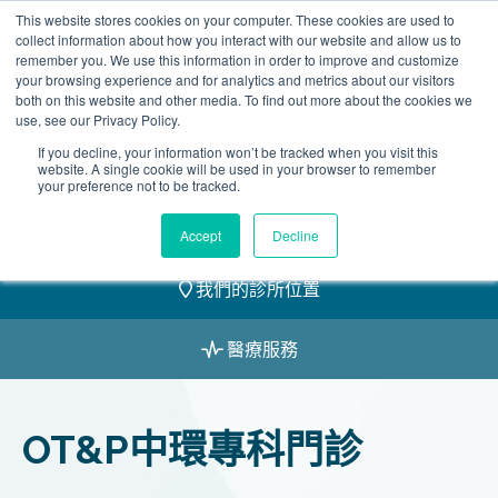
Skip
This website stores cookies on your computer. These cookies are used to
2155 9055
to
collect information about how you interact with our website and allow us to
remember you. We use this information in order to improve and customize
content
your browsing experience and for analytics and metrics about our visitors
both on this website and other media. To find out more about the cookies we
use, see our Privacy Policy.
If you decline, your information won’t be tracked when you visit this
website. A single cookie will be used in your browser to remember
預約
your preference not to be tracked.
我們的醫護團隊
Accept
Decline
我們的診所位置
醫療服務
OT&P中環專科門診