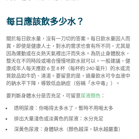
每日應該飲多少水？
關於每日飲水量，沒有一刀切的答案。每日飲水量因人而
異，即使是健康人士，對水的需求也會有所不同，尤其是
因為運動或在炎熱天氣裡出汗而失水。為防止身體脫水，
整天在不同時段或場合慢慢地飲水就可以。一般建議，健
康成年人每天應飲 6 至 8 杯（每杯約 240 毫升）的水或流
質飲品如牛奶、清湯。要留意的是，過量飲水可令血液中
的鈉水平下降，導致低血鈉症（俗稱「水中毒」）。
要判斷身體水分是否充足，可留意
尿液顏色
：
透明尿液：你喝得太多水了，暫時不用喝太多
排出大量淺色或淡黃色的尿液：水分充足
深黃色尿液：身體缺水（顏色越深，缺水越嚴重）