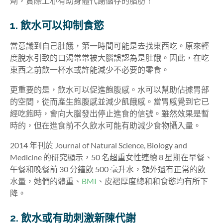
劑，實際上亦有助身體代謝儲存的脂肪！
1. 飲水可以抑制食慾
當意識到自己肚餓，第一時間可能是去找東西吃。原來輕
度脫水引致的口渴常常被大腦誤認為是肚餓。因此，在吃
東西之前飲一杯水或許能減少不必要的零食。
更重要的是，飲水可以促進飽腹感。水可以幫助佔據胃部
的空間，從而產生飽腹感並減少飢餓感。當胃感覺到它已
經吃飽時，會向大腦發出停止進食的信號。雖然效果是暫
時的，但在進食前不久飲水可能有助減少食物攝入量。
2014 年刊於 Journal of Natural Science, Biology and
Medicine 的
研究
顯示，50 名超重女性連續 8 星期在早餐、
午餐和晚餐前 30 分鐘飲 500 毫升水，額外還有正常的飲
水量，她們的體重、
BMI
、皮褶厚度總和和食慾均有所下
降。
2. 飲水或有助刺激新陳代謝