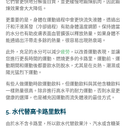
它們會更快地分解蛋白質，並更緩慢地鍛煉肌肉，因此鍛
煉效果會大大降低。
更重要的是，身體在運動過程中會更快流失液體，透過出
汗和汗液蒸發（冷卻過程）有助身體溫度調節。保持適當
的水分也有助皮膚表面血管擴張以釋放熱量。如果身體不
能通過出汗帶走多餘的熱量，很容易出現熱衰竭。
此外，充足的水分可以減少
疲勞
，以改善運動表現，並讓
您進行更長時間的運動、燃燒更多的卡路里。運動前、運
動期間和運動後都要飲水防脫水，尤其是在炎熱、潮濕或
陽光猛烈下運動。
有些人做運動時飲運動飲料，但運動飲料與其他含糖飲料
一樣熱量很高。除非進行高水平的耐力運動，否則水是更
健康的選擇，也是補充因運動而流失體液的最佳方式。
5. 水代替高卡路里飲料
由於水不含卡路里，所以飲水代替飲果汁、汽水或含糖茶