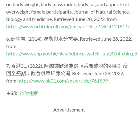
on body weight, body mass index, body fat, and appetite of
overweight female participants. Journal of Natural Science,
Biology and Medicine. Retrieved June 28, 2022, from
https://www.ncbi.nlm.nih.gov/pmc/articles/PMC4121911/
6. 衞生署. (2014). 運動與水分需要. Retrieved June 28, 2022,
from
https://www.chp.gov.hk/files/pdf/ncd_watch_july2014_chin.pd
7. 香港01. (2022). 阿嬌鍾欣潼為選《乘風破浪的姐姐》瘦
回全盛期：飲食餐單細節公開. Retrieved June 28, 2022,
from
https://www.hk01.com/sns/article/761599
主題:
全面健康
Advertisement