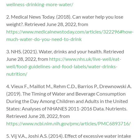
wellness-drinking-more-water/
2. Medical News Today. (2018). Can water help you lose
weight?. Retrieved June 28, 2022, from
https://www.medicalnewstoday.com/articles/322296#how-
much-water-do-you-need-to-drink
3. NHS. (2021). Water, drinks and your health. Retrieved
June 28, 2022, from
https://www.nhs.uk/live-well/eat-
well/food-guidelines-and-food-labels/water-drinks-
nutrition/
4. Vieux F., Maillot M., Rehm C.D., Barrios P., Drewnowski A.
(2019). The Timing of Water and Beverage Consumption
During the Day Among Children and Adults in the United
States: Analyses of NHANES 2011-2016 Data. Nutrients.
Retrieved June 28, 2022, from
https://www.ncbi.nlm.nih.gov/pmc/articles/PMC6893716/
5. Vij V.A., Joshi A.S. (2014). Effect of excessive water intake