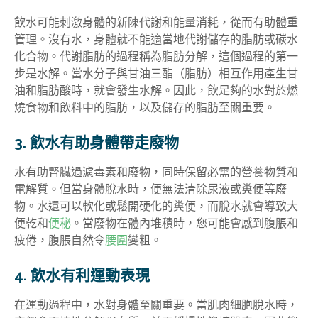
飲水可能刺激身體的新陳代謝和能量消耗，從而有助體重
管理。沒有水，身體就不能適當地代謝儲存的脂肪或碳水
化合物。代謝脂肪的過程稱為脂肪分解，這個過程的第一
步是水解。當水分子與甘油三酯（脂肪）相互作用產生甘
油和脂肪酸時，就會發生水解。因此，飲足夠的水對於燃
燒食物和飲料中的脂肪，以及儲存的脂肪至關重要。
3. 飲水有助身體帶走廢物
水有助腎臟過濾毒素和廢物，同時保留必需的營養物質和
電解質。但當身體脫水時，便無法清除尿液或糞便等廢
物。水還可以軟化或鬆開硬化的糞便，而脫水就會導致大
便乾和
便秘
。當廢物在體內堆積時，您可能會感到腹脹和
疲倦，腹脹自然令
腰圍
變粗。
4. 飲水有利運動表現
在運動過程中，水對身體至關重要。當肌肉細胞脫水時，