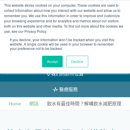
Skip
This website stores cookies on your computer. These cookies are used to
2155 9055
to
collect information about how you interact with our website and allow us to
remember you. We use this information in order to improve and customize
content
your browsing experience and for analytics and metrics about our visitors
both on this website and other media. To find out more about the cookies we
use, see our Privacy Policy.
If you decline, your information won’t be tracked when you visit this
預約
website. A single cookie will be used in your browser to remember
your preference not to be tracked.
我們的醫護團隊
Accept
Decline
我們的診所位置
醫療服務
Home
網誌
飲水有最佳時間？解構飲水減肥原理