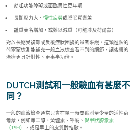
勃起功能障礙或面臨男性更年期
長期壓力大、
慢性疲勞
或睡眠質素差
體重莫名增加，或難以減重（可能涉及荷爾蒙）
對於長期受複雜或反覆症狀困擾的患者來說，這類進階的
荷爾蒙檢測能補充一般血液檢查看不到的細節，讓後續的
治療更具針對性、更事半功倍。
DUTCH測試和一般驗血有甚麼不
同？
一般的血液檢查通常只會在單一時間點測量少量的活性荷
爾蒙，例如雌二醇、黃體素、睾酮、
促甲狀腺激素
（TSH）
，或是早上的皮質醇指數。