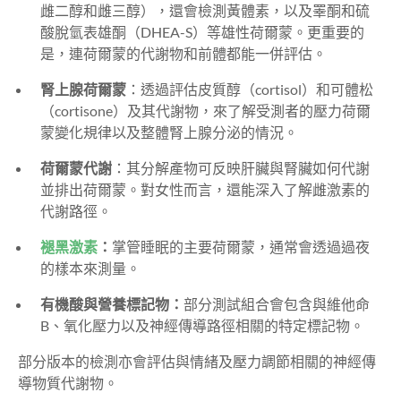
雌二醇和雌三醇），還會檢測黃體素，以及睪酮和硫
酸脫氫表雄酮（DHEA-S）等雄性荷爾蒙。更重要的
是，連荷爾蒙的代謝物和前體都能一併評估。
腎上腺荷爾蒙
：透過評估皮質醇（cortisol）和可體松
（cortisone）及其代謝物，來了解受測者的壓力荷爾
蒙變化規律以及整體腎上腺分泌的情況。
荷爾蒙代謝
：其分解產物可反映肝臟與腎臟如何代謝
並排出荷爾蒙。對女性而言，還能深入了解雌激素的
代謝路徑。
褪黑激素
：
掌管睡眠的主要荷爾蒙，通常會透過過夜
的樣本來測量。
有機酸與營養標記物：
部分測試組合會包含與維他命
B、氧化壓力以及神經傳導路徑相關的特定標記物。
部分版本的檢測亦會評估與情緒及壓力調節相關的神經傳
導物質代謝物。