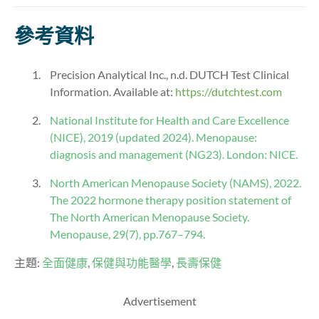
參考資料
Precision Analytical Inc., n.d. DUTCH Test Clinical
Information. Available at:
https://dutchtest.com
National Institute for Health and Care Excellence
(NICE), 2019 (updated 2024). Menopause:
diagnosis and management (NG23). London: NICE.
North American Menopause Society (NAMS), 2022.
The 2022 hormone therapy position statement of
The North American Menopause Society.
Menopause, 29(7), pp.767–794.
主題:
全面健康
,
保健與功能醫學
,
長壽保健
Advertisement