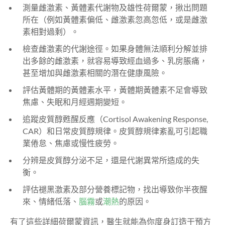
測量雌激素、黃體素代謝物及雄性荷爾蒙，揪出問題
所在（例如黃體素偏低、雌激素忽高忽低，或是雌激
素相對過剩）。
檢查雌激素的代謝途徑。如果身體無法順利分解並排
出多餘的雌激素，就容易導致經血過多、乳房脹痛，
甚至增加與雌激素相關的潛在健康風險。
評估黃體期的黃體素水平，黃體期黃體素不足會導致
焦慮、失眠和月經週期變短。
追蹤皮質醇甦醒反應（Cortisol Awakening Response,
CAR）和日常皮質醇規律。皮質醇規律紊亂可引起職
業倦怠、焦慮或慢性疲勞。
分辨是皮質醇分泌不足，還是代謝異常所造成的失
衡。
評估褪黑激素及部分營養標記物，找出導致你半夜醒
來、情緒低落、
腦霧
或
潮熱
的原因。
有了這些詳細荷爾蒙資訊，醫生就能為你度身訂造干預方