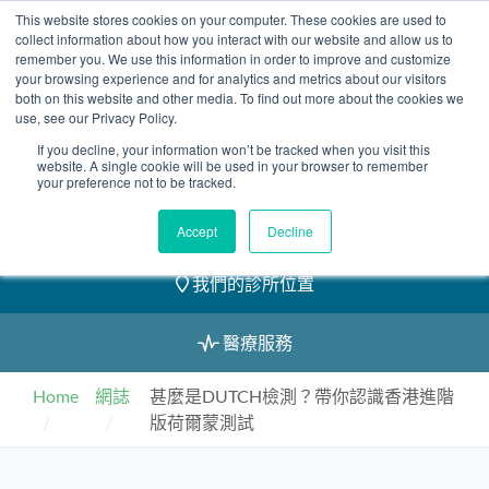
Skip
This website stores cookies on your computer. These cookies are used to
2155 9055
to
collect information about how you interact with our website and allow us to
remember you. We use this information in order to improve and customize
content
your browsing experience and for analytics and metrics about our visitors
both on this website and other media. To find out more about the cookies we
use, see our Privacy Policy.
If you decline, your information won’t be tracked when you visit this
website. A single cookie will be used in your browser to remember
預約
your preference not to be tracked.
我們的醫護團隊
Accept
Decline
我們的診所位置
醫療服務
Home
網誌
甚麼是DUTCH檢測？帶你認識香港進階
版荷爾蒙測試