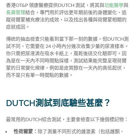
香港OT&P 領康醫療提供DUTCH 測試，將其與
功能醫學
與
長壽管理
結合，專門用於評估更年期前後的身體變化、追
蹤荷爾蒙補充療法的成效，以及找出各種與荷爾蒙相關的
症狀成因。
傳統的抽血檢查只能看到當下那一刻的數據，但DUTCH測
試不同，它需要在 24 小時內分幾次收集少量的尿液樣本。
你只需把尿液滴在吸水卡紙上，風乾後送交化驗即可。因
為是在一天內不同時間點採樣，測試結果能完整呈現荷爾
蒙的日常變化規律，例如是皮質醇在一天內的高低起伏，
而不是只有單一時間點的數據。
DUTCH測試到底驗些甚麼？
最常用的DUTCH綜合測試，主要會檢查以下幾個標記物：
性荷爾蒙：
除了測量不同形式的雌激素（包括雌酮、