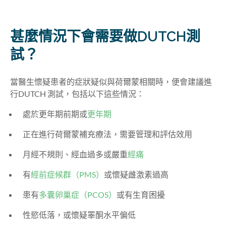
甚麼情況下會需要做DUTCH測
試？
當醫生懷疑患者的症狀疑似與荷爾蒙相關時，便會建議進
行DUTCH 測試，包括以下這些情況：
處於更年期前期或
更年期
正在進行荷爾蒙補充療法，需要管理和評估效用
月經不規則、經血過多或嚴重
經痛
有
經前症候群（PMS）
或懷疑雌激素過高
患有
多囊卵巢症（PCOS）
或有生育困擾
性慾低落，或懷疑睪酮水平偏低