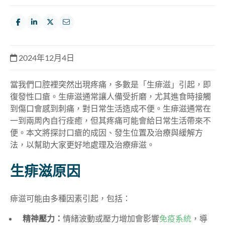
2024年12月4日
當我們口腔裡突然出現疼痛，多數是「生痱滋」引起，即
復發性口瘡。生痱滋通常讓人
備受
折磨
，尤其進食時接觸
到傷口
會感到刺痛，
對日常生活造成不便。生痱滋通常在
一到兩周內自行痊癒，但其疼痛可能會給日常生活帶來不
便。本文將探討口瘡的成因、發生位置及治療與緩解方
法，以幫助大家更好地處理及治療痱滋。
生痱滋原因
痱滋可能由多種因素引起，包括：
精神壓力：
情緒波動或壓力增加會影響
免疫系統
，導