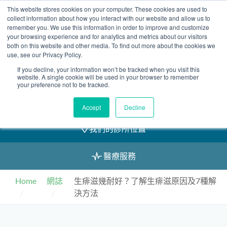
Skip
This website stores cookies on your computer. These cookies are used to
2155 9055
to
collect information about how you interact with our website and allow us to
remember you. We use this information in order to improve and customize
content
your browsing experience and for analytics and metrics about our visitors
both on this website and other media. To find out more about the cookies we
use, see our Privacy Policy.
If you decline, your information won’t be tracked when you visit this
預約
website. A single cookie will be used in your browser to remember
your preference not to be tracked.
我們的醫護團隊
Accept
Decline
我們的診所位置
醫療服務
Home
網誌
生痱滋幾耐好？了解生痱滋原因及7種解
決方法