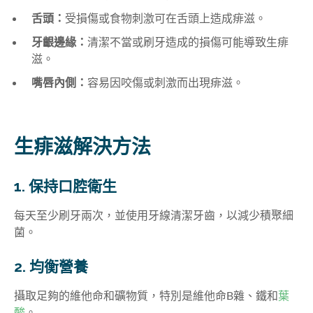
舌頭：
受損傷或食物刺激可在舌頭上造成痱滋。
牙齦邊緣：
清潔不當或刷牙造成的損傷可能導致生痱
滋。
嘴唇內側：
容易因咬傷或刺激而出現痱滋。
生痱滋解決方法
1. 保持口腔衛生
每天至少刷牙兩次，並使用牙線清潔牙齒，以減少積聚細
菌。
2. 均衡營養
攝取足夠的維他命和礦物質，特別是維他命B雜、鐵和
葉
酸
。