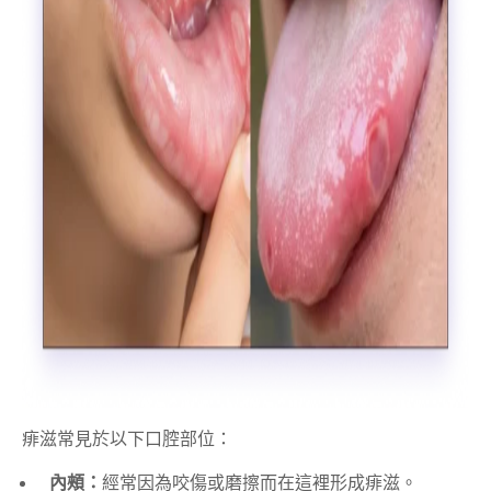
痱滋常見於以下口腔部位：
內頰：
經常因為咬傷或磨擦而在這裡形成痱滋。