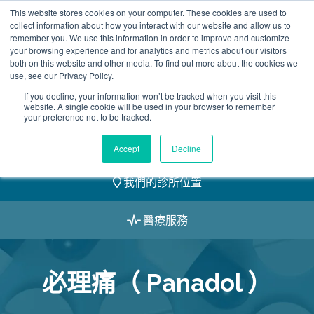
Skip
This website stores cookies on your computer. These cookies are used to
2155 9055
to
collect information about how you interact with our website and allow us to
remember you. We use this information in order to improve and customize
content
your browsing experience and for analytics and metrics about our visitors
both on this website and other media. To find out more about the cookies we
use, see our Privacy Policy.
If you decline, your information won’t be tracked when you visit this
website. A single cookie will be used in your browser to remember
預約
your preference not to be tracked.
我們的醫護團隊
Accept
Decline
我們的診所位置
醫療服務
必理痛（ Panadol ）