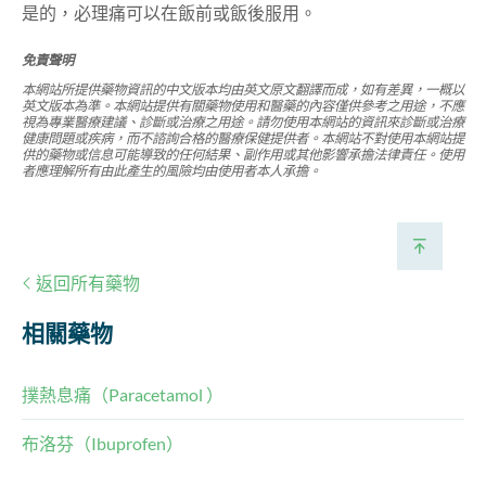
是的，必理痛可以在飯前或飯後服用。
免責聲明
本網站所提供藥物資訊的中文版本均由英文原文翻譯而成，如有差異，一概以
英文版本為準。本網站提供有關藥物使用和醫藥的內容僅供參考之用途，不應
視為專業醫療建議、診斷或治療之用途。請勿使用本網站的資訊來診斷或治療
健康問題或疾病，而不諮詢合格的醫療保健提供者。本網站不對使用本網站提
供的藥物或信息可能導致的任何結果、副作用或其他影響承擔法律責任。使用
者應理解所有由此產生的風險均由使用者本人承擔。
返回所有藥物
相關藥物
撲熱息痛（Paracetamol ）
布洛芬（Ibuprofen）