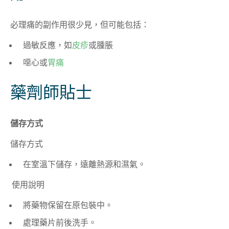
必理痛的副作用很少見，但可能包括：
過敏反應，如
皮疹
或腫脹
噁心或
胃痛
藥劑師貼士
儲存方式
儲存方式
在室溫下儲存，遠離熱源和濕氣。
使用說明
將藥物保留在原包裝中。
處理藥片前後洗手。