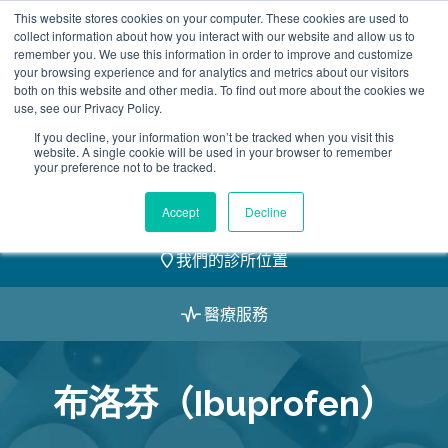
Skip
This website stores cookies on your computer. These cookies are used to
2155 9055
to
collect information about how you interact with our website and allow us to
remember you. We use this information in order to improve and customize
content
your browsing experience and for analytics and metrics about our visitors
both on this website and other media. To find out more about the cookies we
use, see our Privacy Policy.
If you decline, your information won’t be tracked when you visit this
website. A single cookie will be used in your browser to remember
預約
your preference not to be tracked.
我們的醫護團隊
Accept
Decline
我們的診所位置
醫療服務
布洛芬（Ibuprofen）