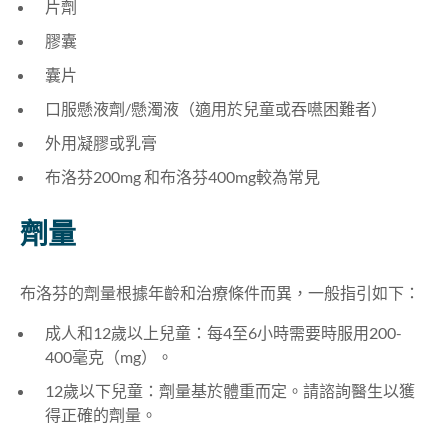
片劑
膠囊
囊片
口服懸液劑/懸濁液（適用於兒童或吞嚥困難者
）
外用凝膠或乳膏
布洛芬200mg 和布洛芬400mg較為常見
劑量
布洛芬的劑量根據年齡和治療條件而異
，
一般指引如下
：
成人和12歲以上兒童：每4至6小時需要時服用200-
400毫克（mg）。
12歲以下兒童：劑量基於體重
而定
。
請諮詢醫生以獲
得正確的劑量。