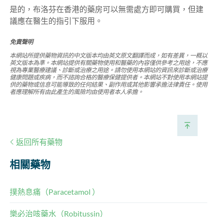
是的，布洛芬在香港的藥房可以無需處方即可購買，但建
議應在醫生的指引下服用。
免責聲明
本網站所提供藥物資訊的中文版本均由英文原文翻譯而成，如有差異，一概以
英文版本為準。本網站提供有關藥物使用和醫藥的內容僅供參考之用途，不應
視為專業醫療建議、診斷或治療之用途。請勿使用本網站的資訊來診斷或治療
健康問題或疾病，而不諮詢合格的醫療保健提供者。本網站不對使用本網站提
供的藥物或信息可能導致的任何結果、副作用或其他影響承擔法律責任。使用
者應理解所有由此產生的風險均由使用者本人承擔。
返回所有藥物
相關藥物
撲熱息痛（Paracetamol ）
樂必治咳藥水（Robitussin）