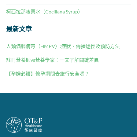
柯西拉那咳藥水（Cocillana Syrup）
最新文章
人類偏肺病毒（HMPV）:症狀、傳播途徑及預防方法
註冊營養師vs營養學家：一文了解關鍵差異
【孕婦必讀】懷孕期間去旅行安全嗎？