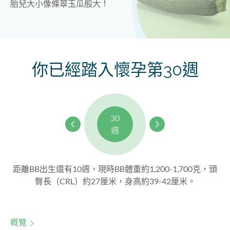
胎兒大小像條翠玉瓜般大！
你已經踏入懷孕第30週
30
週
距離BB出生還有10週，現時BB體重約1,200-1,700克，頭
臀長（CRL）約27厘米，身高約39-42厘米。
概覽