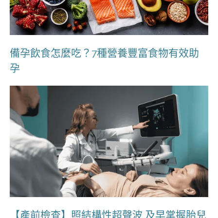
備孕飲食怎麼吃？7種營養豐富食物有效助
孕
【產前檢查】照結構性超聲波 及早掌握胎兒