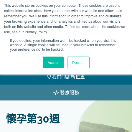
Skip
This website stores cookies on your computer. These cookies are used to
2155 9055
to
collect information about how you interact with our website and allow us to
remember you. We use this information in order to improve and customize
content
your browsing experience and for analytics and metrics about our visitors
both on this website and other media. To find out more about the cookies we
use, see our Privacy Policy.
If you decline, your information won’t be tracked when you visit this
website. A single cookie will be used in your browser to remember
預約
your preference not to be tracked.
我們的醫護團隊
Accept
Decline
我們的診所位置
醫療服務
懷孕第30週