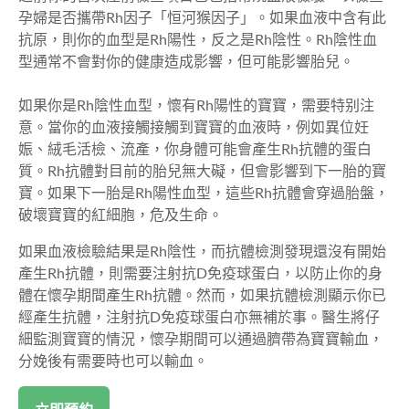
孕婦是否攜帶Rh因子「恒河猴因子」。如果血液中含有此
抗原，則你的血型是Rh陽性，反之是Rh陰性。Rh陰性血
型通常不會對你的健康造成影響，但可能影響胎兒。
如果你是Rh陰性血型，懷有Rh陽性的寶寶，需要特别注
意。當你的血液接觸接觸到寶寶的血液時，例如異位妊
娠、絨毛活檢、流產，你身體可能會產生Rh抗體的蛋白
質。Rh抗體對目前的胎兒無大礙，但會影響到下一胎的寶
寶。如果下一胎是Rh陽性血型，這些Rh抗體會穿過胎盤，
破壞寶寶的紅細胞，危及生命。
如果血液檢驗結果是Rh陰性，而抗體檢測發現還沒有開始
產生Rh抗體，則需要注射抗D免疫球蛋白，以防止你的身
體在懷孕期間產生Rh抗體。然而，如果抗體檢測顯示你已
經產生抗體，注射抗D免疫球蛋白亦無補於事。醫生將仔
細監測寶寶的情況，懷孕期間可以通過臍帶為寶寶輸血，
分娩後有需要時也可以輸血。