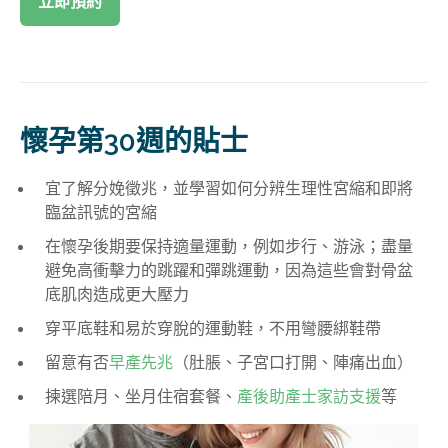
立即預約
懷孕第30週的貼士
宜了解分娩徵兆，並學習如何分辨生理性宮縮和即將
臨盆訊號的宮縮
在懷孕後期要保持適量運動，例如步行、游泳；盡量
避免高衝擊力的跳躍和彈跳運動，因為這些會對骨盆
底肌肉造成更大壓力
穿平底鞋和易於穿脫的運動鞋，不用彎腰綁鞋帶
留意有否
早產先兆
（肚脹、子宮口打開、陣痛出血）
揀選陪月、坐月住宿套餐、
產後助產士家訪支援
等