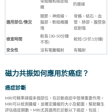
常組織和癌症組
的邊緣
織
關節、神經線、
骨骼、結石、血
適用部位/情況
腦部、軟組織腫
管、肺部、腹腔急
塊
症創傷
較長 (30-50分鐘
檢查時間
較短 (少於1分鐘)
不等)
安全性
沒有電離輻射
有輻射
磁力共振如何應用於癌症？
癌症診斷
MRI可精準掃描多個部位，在診斷癌症中發揮重要作用。
MRI可以檢測腫瘤，並確定腫瘤的大小及範圍，幫助醫生
評估癌症期數。MRI尤其適用於診斷以下癌症，包括：