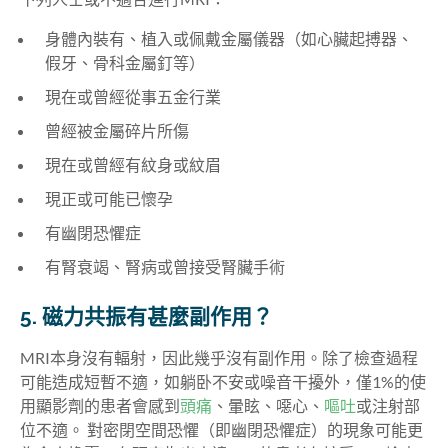
身體內裝有、植入或佩戴金屬儀器（如心臟起搏器、
假牙、骨科金屬釘等）
現在或曾經從事五金行業
曾經被金屬碎片所傷
現在或曾經有紋身或紋眉
現正或可能已懷孕
有幽閉恐懼症
有腎衰竭、腎病或曾接受腎臟手術
5. 磁力共振有甚麼副作用？
MRI本身沒有輻射，因此幾乎沒有副作用。除了檢查過程
可能造成短暫不適，如躺卧不安或噪音干擾外，僅1%的使
用顯影劑的患者會感到
頭痛
、暈眩、噁心、
嘔吐
或注射部
位不適。 對密閉空間恐懼（即幽閉恐懼症）的現象可能更