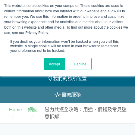
Skip
This website stores cookies on your computer. These cookies are used to
2155 9055
to
collect information about how you interact with our website and allow us to
remember you. We use this information in order to improve and customize
content
your browsing experience and for analytics and metrics about our visitors
both on this website and other media. To find out more about the cookies we
use, see our Privacy Policy.
If you decline, your information won’t be tracked when you visit this
website. A single cookie will be used in your browser to remember
預約
your preference not to be tracked.
我們的醫護團隊
Accept
Decline
我們的診所位置
醫療服務
Home
網誌
磁力共振全攻略：用途、價錢及常見迷
思拆解