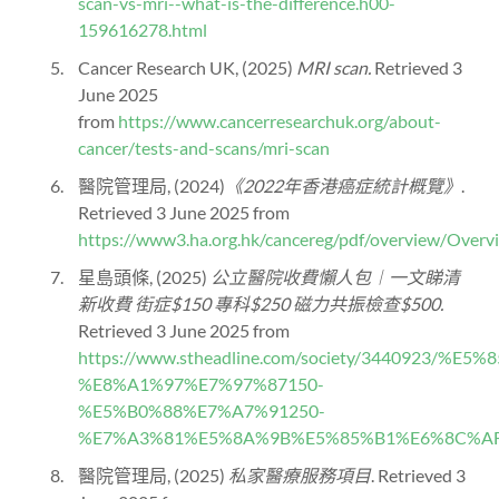
scan-vs-mri--what-is-the-difference.h00-
159616278.html
Cancer Research UK, (2025)
MRI scan.
Retrieved 3
June 2025
from
https://www.cancerresearchuk.org/about-
cancer/tests-and-scans/mri-scan
醫院管理局, (2024)
《2022年香港癌症統計概覽》
.
Retrieved 3 June 2025 from
https://www3.ha.org.hk/cancereg/pdf/overview/O
星島頭條, (2025)
公立醫院收費懶人包︱一文睇清
新收費 街症$150 專科$250 磁力共振檢查$500.
Retrieved 3 June 2025 from
https://www.stheadline.com/society/344
%E8%A1%97%E7%97%87150-
%E5%B0%88%E7%A7%91250-
%E7%A3%81%E5%8A%9B%E5%85%B1%E6%8C%A
醫院管理局, (2025)
私家醫療服務項目
. Retrieved 3