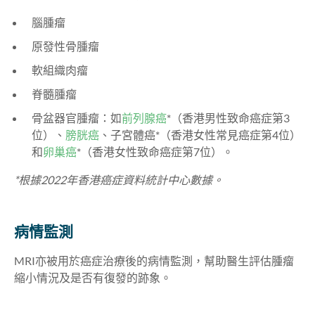
腦腫瘤
原發性骨腫瘤
軟組織肉瘤
脊髓腫瘤
骨盆器官腫瘤：如
前列腺癌
*（香港男性致命癌症第3
位）、
膀胱癌
、子宮體癌*（香港女性常見癌症第4位）
和
卵巢癌
*（香港女性致命癌症第7位）。
*根據2022年香港癌症資料統計中心數據。
病情監測
MRI亦被用於癌症治療後的病情監測，幫助醫生評估腫瘤
縮小情況及是否有復發的跡象。