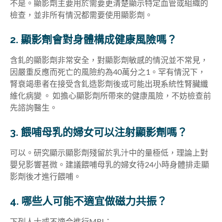
不是。顯影劑主要用於需要更清楚顯示特定血管或組織的
檢查，並非所有情況都需要使用顯影劑。
2. 顯影劑會對身體構成健康風險嗎？
含釓的顯影劑非常安全，對顯影劑敏感的情況並不常見，
因嚴重反應而死亡的風險約為40萬分之1。罕有情況下，
腎衰竭患者在接受含釓造影劑後或可能出現系統性腎臟纖
維化病變 。 如擔心顯影劑所帶來的健康風險，不妨檢查前
先諮詢醫生。
3. 餵哺母乳的婦女可以注射顯影劑嗎？
可以。研究顯示顯影劑殘留於乳汁中的量極低，理論上對
嬰兒影響甚微。建議餵哺母乳的婦女待24小時身體排走顯
影劑後才進行餵哺。
4. 哪些人可能不適宜做磁力共振？
下列人士或不適合進行MRI：