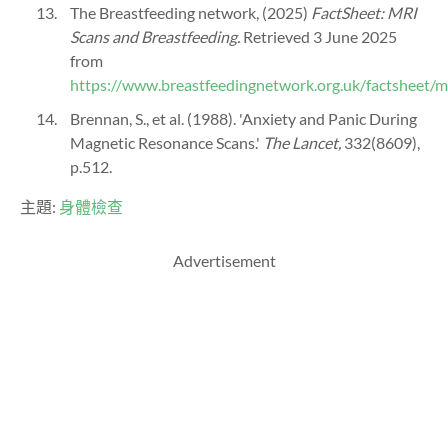
The Breastfeeding network, (2025)
FactSheet: MRI
Scans and Breastfeeding.
Retrieved 3 June 2025
from
https://www.breastfeedingnetwork.org.uk/factsheet/m
Brennan, S., et al. (1988). 'Anxiety and Panic During
Magnetic Resonance Scans.'
The Lancet,
332(8609),
p.512.
主題:
身體檢查
Advertisement