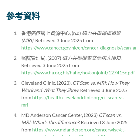
參考資料
香港
癌症網上資源中心, (
n.d)
磁力共振掃描造影
(
MRI)
.
Retrieved 3 June 2025 from
https://www.cancer.gov.hk/en/cancer_diagnosis/scan_
醫院管理局, (2007)
磁力共振檢查安全病人須知
.
Retrieved 3 June 2025 from
https://www.ha.org.hk/haho/ho/conjoint/127415c.pdf
Cleveland Clinic. (2023).
CT Scan vs. MRI: How They
Work and What They Show.
Retrieved 3 June 2025
from
https://health.clevelandclinic.org/ct-scan-vs-
mri
MD Anderson Cancer Center, (2023)
CT scan vs.
MRI: What’s the difference?.
Retrieved 3 June 2025
from
https://www.mdanderson.org/cancerwise/ct-