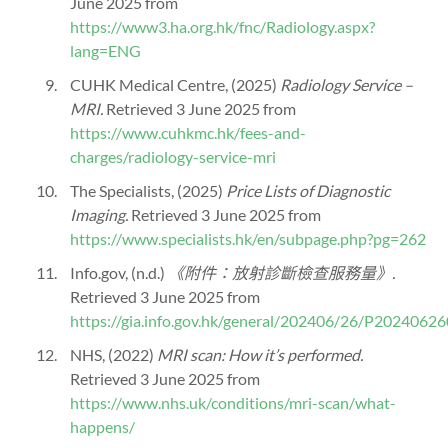
June 2025 from
https://www3.ha.org.hk/fnc/Radiology.aspx?
lang=ENG
CUHK Medical Centre, (2025)
Radiology Service –
MRI.
Retrieved 3 June 2025 from
https://www.cuhkmc.hk/fees-and-
charges/radiology-service-mri
The Specialists, (2025)
Price Lists of Diagnostic
Imaging.
Retrieved 3 June 2025 from
https://www.specialists.hk/en/subpage.php?pg=262
Info.gov, (n.d.)
《附件：放射診斷檢查服務量》.
Retrieved 3 June 2025 from
https://gia.info.gov.hk/general/202406/26/P20240
NHS, (2022)
MRI scan: How it’s performed.
Retrieved 3 June 2025 from
https://www.nhs.uk/conditions/mri-scan/what-
happens/