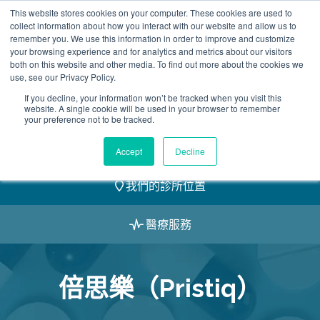
Skip
This website stores cookies on your computer. These cookies are used to
2155 9055
to
collect information about how you interact with our website and allow us to
remember you. We use this information in order to improve and customize
content
your browsing experience and for analytics and metrics about our visitors
both on this website and other media. To find out more about the cookies we
use, see our Privacy Policy.
If you decline, your information won’t be tracked when you visit this
website. A single cookie will be used in your browser to remember
預約
your preference not to be tracked.
我們的醫護團隊
Accept
Decline
我們的診所位置
醫療服務
倍思樂（Pristiq）