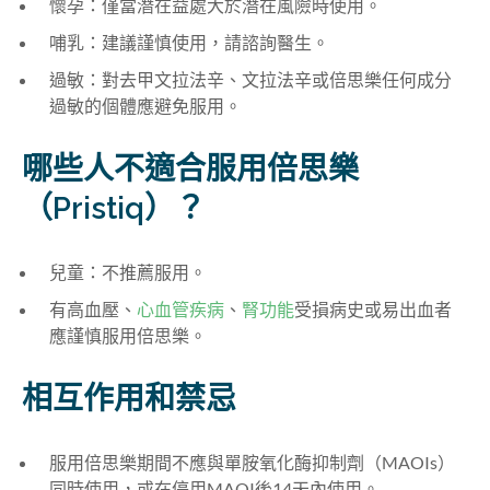
懷孕：僅當潛在益處大於潛在風險時使用
。
哺乳：建議謹慎使用，請諮詢醫生
。
過敏：對去甲文拉法辛
、
文拉法辛或倍思樂任何成分
過敏的個體應避免服用
。
哪些人不適合服用倍思樂
（Pristiq）？
兒童：不推薦服用
。
有高血壓、
心血管疾病
、
腎功能
受損病史或易出血者
應謹慎服用倍思樂。
相互作用和禁忌
服用倍思樂期間不應與單胺氧化酶抑制劑（MAOIs）
同時使用，或在停用MAOI後14天內使用。