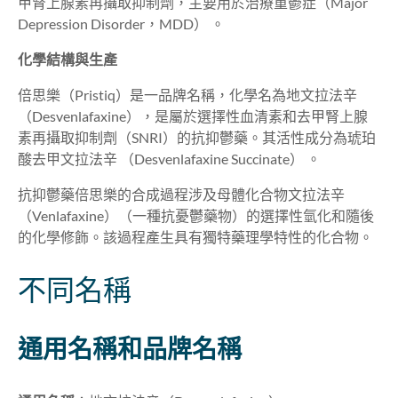
甲腎上腺素再攝取抑制劑，主要用於治療重鬱症（Major
Depression Disorder，MDD） 。
化學結構與生產
倍思樂
（Pristiq）
是一品牌名稱，
化學名為地文拉法辛
（
D
esvenlafaxine），
是屬於選擇性血清素和去甲腎上腺
素再攝取抑制劑（SNRI）的抗抑鬱藥。其活性成分為琥珀
酸去甲文拉法辛
（Desvenlafaxine Succinate） 。
抗抑鬱藥倍思樂的合成過程涉及母體化合物文拉法辛
（Venlafaxine）（
一種抗憂鬱藥物）的選擇性氫化和隨後
的化學修飾。該過程產生具有獨特藥理學特性的化合物
。
不同名稱
通用名稱和品牌名稱