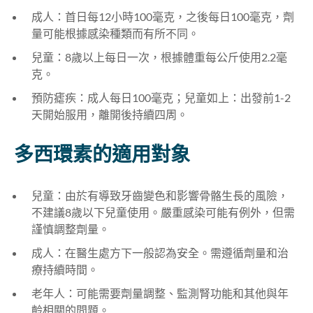
成人：首日每12小時100毫克，之後每日100毫克，劑
量可能根據感染種類而有所不同。
兒童：8歲以上每日一次，根據體重每公斤使用2.2毫
克。
預防瘧疾：成人每日100毫克；兒童如上：出發前1-2
天開始服用，離開後持續四周。
多西環素的適用對象
兒童：由於有導致牙齒變色和影響骨骼生長的風險，
不建議8歲以下兒童使用。嚴重感染可能有例外，但需
謹慎調整劑量。
成人：在醫生處方下一般認為安全。需遵循劑量和治
療持續時間。
老年人：可能需要劑量調整、監測腎功能和其他與年
齡相關的問題。