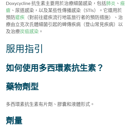
Doxycycline 抗生素主要用於治療細菌感染，包括
肺炎
、
痤
瘡
、尿道感染，以及某些性傳播感染（STIs）。它還用於
預防
瘧疾
（對前往瘧疾流行地區旅行者的預防措施）、治
療由立克次氏體細菌引起的蜱傳疾病（登山常見疾病）以
及治療
炭疽感染
。
服用指引
如何使用多西環素抗生素？
藥物劑型
多西環素抗生素有片劑、膠囊和液體形式。
劑量