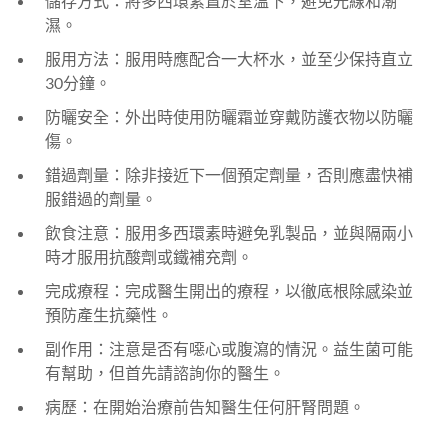
儲存方式：將多西環素置於室溫下，避免光線和潮
濕。
服用方法：服用時應配合一大杯水，並至少保持直立
30分鐘。
防曬安全：外出時使用防曬霜並穿戴防護衣物以防曬
傷。
錯過劑量：除非接近下一個預定劑量，否則應盡快補
服錯過的劑量。
飲食注意：服用多西環素時避免乳製品，並與隔兩小
時才服用抗酸劑或鐵補充劑。
完成療程：完成醫生開出的療程，以徹底根除感染並
預防產生抗藥性。
副作用：注意是否有噁心或腹瀉的情況。益生菌可能
有幫助，但首先請諮詢你的醫生。
病歷：在開始治療前告知醫生任何肝腎問題。