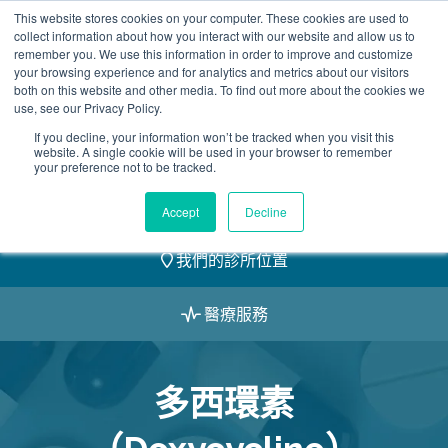
Skip
This website stores cookies on your computer. These cookies are used to
2155 9055
to
collect information about how you interact with our website and allow us to
remember you. We use this information in order to improve and customize
content
your browsing experience and for analytics and metrics about our visitors
both on this website and other media. To find out more about the cookies we
use, see our Privacy Policy.
If you decline, your information won’t be tracked when you visit this
website. A single cookie will be used in your browser to remember
預約
your preference not to be tracked.
我們的醫護團隊
Accept
Decline
我們的診所位置
醫療服務
多西環素