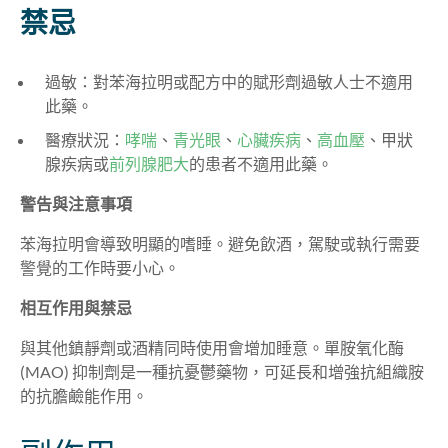
禁忌
過敏：對苯海拉明或配方中的賦形劑過敏人士不適用
此藥。
醫療狀況：
哮喘
、
青光眼
、
心臟疾病
、
高血壓
、甲狀
腺疾病或
前列腺肥大
的患者不適用此藥。
警告與注意事項
苯海拉明會導致明顯的嗜睡。避免飲酒，駕駛或執行需要
警覺的工作時要小心。
相互作用與禁忌
與其他鎮靜劑或酒精同時使用會增加睡意。單胺氧化酶
(MAO) 抑制劑是一種抗憂鬱藥物，可延長和增強抗組織胺
的抗膽鹼能作用。