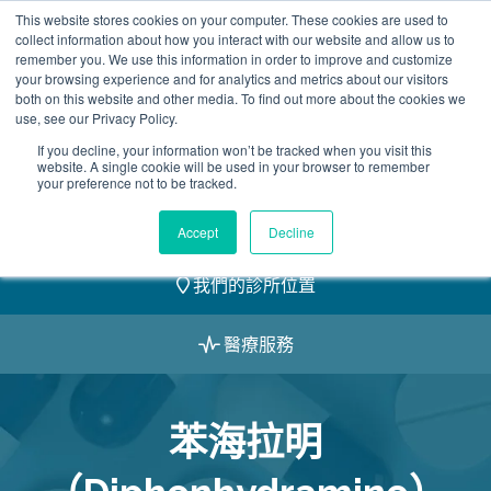
Skip
This website stores cookies on your computer. These cookies are used to
2155 9055
to
collect information about how you interact with our website and allow us to
remember you. We use this information in order to improve and customize
content
your browsing experience and for analytics and metrics about our visitors
both on this website and other media. To find out more about the cookies we
use, see our Privacy Policy.
If you decline, your information won’t be tracked when you visit this
website. A single cookie will be used in your browser to remember
預約
your preference not to be tracked.
我們的醫護團隊
Accept
Decline
我們的診所位置
醫療服務
苯海拉明