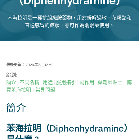
（Diphenhydramine）
苯海拉明是一種抗組織胺藥物，用於緩解過敏、花粉熱和
普通感冒的症狀，亦可作為助眠藥使用。
最後更新：
2024年7月02日
跳到:
簡介
不同名稱
用途
服用指引
副作用
藥劑師貼士
購
買苯海拉明
常見問題
簡介
苯海拉明（Diphenhydramine）