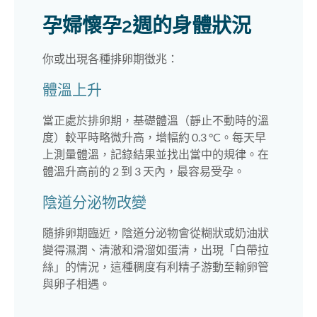
孕婦懷孕2週的身體狀況
你或出現各種排卵期徵兆：
體溫上升
當正處於排卵期，基礎體溫（靜止不動時的溫
度）較平時略微升高，增幅約 0.3 °C。每天早
上測量體溫，記錄結果並找出當中的規律。在
體溫升高前的 2 到 3 天內，最容易受孕。
陰道分泌物改變
隨排卵期臨近，陰道分泌物會從糊狀或奶油狀
變得濕潤、清澈和滑溜如蛋清，出現「白帶拉
絲」的情況，這種稠度有利精子游動至輸卵管
與卵子相遇。