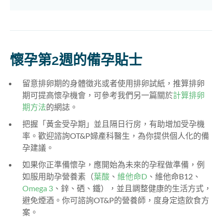
懷孕第2週的備孕貼士
留意排卵期的身體徵兆或者使用排卵試紙，推算排卵
期可提高懷孕機會，可參考我們另一篇關於
計算排卵
期方法
的網誌。
把握「黃金受孕期」並且隔日行房，有助增加受孕機
率。歡迎諮詢OT&P婦產科醫生，為你提供個人化的備
孕建議。
如果你正準備懷孕，應開始為未來的孕程做準備，例
如服用助孕營養素（
葉酸
、
維他命D
、維他命B12、
Omega 3
、鋅、硒、鐵），並且調整健康的生活方式，
避免煙酒。你可諮詢OT&P的營養師，度身定造飲食方
案。