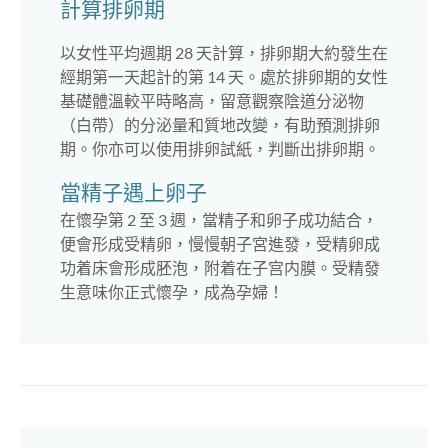
計算排卵期
以女性平均週期 28 天計算，排卵期大約發生在
經期第一天起計的第 14 天。處於排卵期的女性
基礎體溫較平時略高，留意觀察陰道分泌物
（白帶）的分泌量和質地改變，有助預測排卵
期。你亦可以使用排卵試紙，判斷出排卵期。
當精子遇上卵子
在懷孕第 2 至 3 週，當精子和卵子成功結合，
便會形成受精卵，慢慢朝子宮進發，受精卵成
功着床會形成胚泡，附着在子宫内膜。受精發
生意味你正式懷孕，成為孕婦！