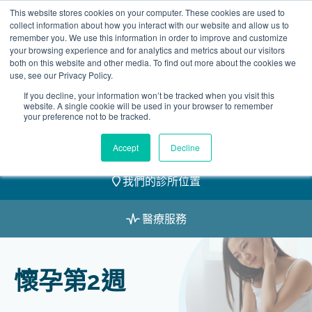
Skip
This website stores cookies on your computer. These cookies are used to
2155 9055
to
collect information about how you interact with our website and allow us to
remember you. We use this information in order to improve and customize
content
your browsing experience and for analytics and metrics about our visitors
both on this website and other media. To find out more about the cookies we
use, see our Privacy Policy.
If you decline, your information won’t be tracked when you visit this
website. A single cookie will be used in your browser to remember
預約
your preference not to be tracked.
我們的醫護團隊
Accept
Decline
我們的診所位置
醫療服務
懷孕第2週