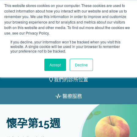
Skip
This website stores cookies on your computer. These cookies are used to
2155 9055
to
collect information about how you interact with our website and allow us to
remember you. We use this information in order to improve and customize
content
your browsing experience and for analytics and metrics about our visitors
both on this website and other media. To find out more about the cookies we
use, see our Privacy Policy.
If you decline, your information won’t be tracked when you visit this
website. A single cookie will be used in your browser to remember
預約
your preference not to be tracked.
我們的醫護團隊
Accept
Decline
我們的診所位置
醫療服務
懷孕第15週