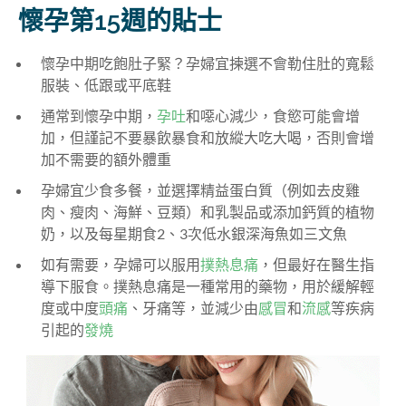
懷孕第15週的貼士
懷孕中期吃飽肚子緊？孕婦宜揀選不會勒住肚的寬鬆
服裝、低跟或平底鞋
通常到懷孕中期，
孕吐
和噁心減少，食慾可能會增
加，但謹記不要暴飲暴食和放縱大吃大喝，否則會增
加不需要的額外體重
孕婦
宜少食多餐，並選擇精益蛋白質（例如去皮雞
肉、瘦肉、海鮮、豆類）和乳製品或添加鈣質的植物
奶，以及每星期食2、3次低水銀深海魚如三文魚
如有需要，孕婦可以
服用
撲熱息痛
，但最好在醫生指
導下服食。
撲熱息痛是一種常用的藥物，用於緩解輕
度或中度
頭痛
、牙痛等，並減少由
感冒
和
流感
等疾病
引起的
發燒