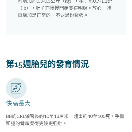
均增加約0.3-0.5公斤（kg），相等於0.7-1.1磅
（lb），肚子亦慢慢開始變得明顯。放心！體
重增加是正常的，不要過份緊張。
第15週胎兒的發育情況
快高長大
BB的CRL頭臀長約10至13厘米，體重約40至100克，手臂
和腿的骨頭變得更硬更強壯。