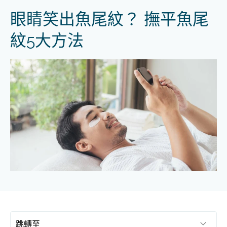
眼睛笑出魚尾紋？ 撫平魚尾
紋5大方法