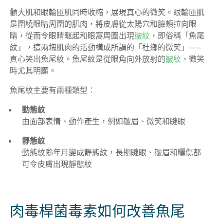
顴大肌和眼輪匝肌同時收縮，展現真心的微笑。眼輪匝肌
是圍繞眼睛周圍的肌肉，將皮膚從太陽穴和臉頰拉向眼
睛，從而令眼睛瞇起和眼窩周圍出現
皺紋
，即俗稱「魚尾
紋」，這兩塊肌肉的活動構成所謂的「杜鄉的微笑」——
真心笑出魚尾紋。魚尾紋是從眼角向外放射的
皺紋
，微笑
時尤其明顯。
魚尾紋主要有兩種類型：
動態紋
由面部表情、動作產生，例如皺眉、微笑和瞇眼
靜態紋
動態紋隨年月變成靜態紋，長期瞇眼、皺眉和曬傷都
可令皮膚出現靜態紋
肉毒桿菌毒素如何改善魚尾