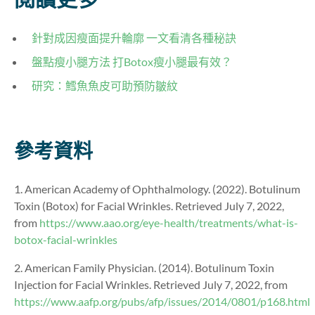
針對成因瘦面提升輪廓 一文看清各種秘訣
盤點瘦小腿方法 打Botox瘦小腿最有效？
研究：鱈魚魚皮可助預防皺紋
參考資料
1. American Academy of Ophthalmology. (2022). Botulinum
Toxin (Botox) for Facial Wrinkles. Retrieved July 7, 2022,
from
https://www.aao.org/eye-health/treatments/what-is-
botox-facial-wrinkles
2. American Family Physician. (2014). Botulinum Toxin
Injection for Facial Wrinkles. Retrieved July 7, 2022, from
https://www.aafp.org/pubs/afp/issues/2014/0801/p168.html