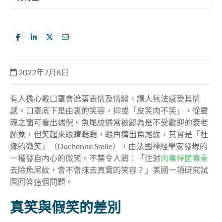
2022年7月8日
有人擔心戴口罩會遮蓋表情及情緒，讓人無法感受其情
感。口罩底下是由衷的笑容，抑或「皮笑肉不笑」，從靈
魂之窗可看出端倪。魚尾紋通常被認為是不受歡迎的衰老
跡象，但笑起來眼睛瞇瞇，眼角擠出魚尾紋，其實是「杜
鄉的微笑」（Duchenne Smile），由法國神經學家發現的
一種發自內心的微笑。不禁令人問：「注射
肉毒桿菌毒素
去除魚尾紋，會不會抹去真實的笑容？」美國一項研究試
圖回答這個問題。
真笑與假笑的差別