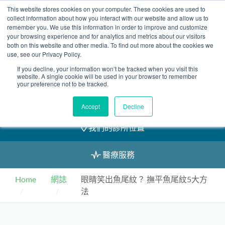
Skip
This website stores cookies on your computer. These cookies are used to
2155 9055
to
collect information about how you interact with our website and allow us to
remember you. We use this information in order to improve and customize
content
your browsing experience and for analytics and metrics about our visitors
both on this website and other media. To find out more about the cookies we
use, see our Privacy Policy.
If you decline, your information won’t be tracked when you visit this
預約
website. A single cookie will be used in your browser to remember
your preference not to be tracked.
我們的醫護團隊
Accept
Decline
我們的診所位置
醫療服務
Home
網誌
眼睛笑出魚尾紋？ 撫平魚尾紋5大方
法