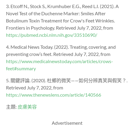
3. Etcoff N., Stock S., Krumhuber E.G., Reed L.I. (2021). A
Novel Test of the Duchenne Marker: Smiles After
Botulinum Toxin Treatment for Crow's Feet Wrinkles.
Frontiers in Psychology. Retrieved July 7, 2022, from
https://pubmed.ncbi.nlm.nih.gov/33510690/
4. Medical News Today. (2022). Treating, covering, and
preventing crow’s feet. Retrieved July 7, 2022, from
https://www.medicalnewstoday.com/articles/crows-
feet#summary
5. 關鍵評論. (2020). 杜鄉的微笑——如何分辨真笑與假笑？.
Retrieved July 7, 2022, from
https://www.thenewslens.com/article/140566
主題:
皮膚美容
Advertisement