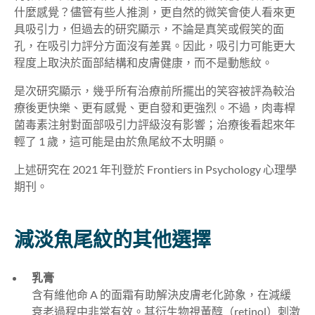
什麼感覺？儘管有些人推測，更自然的微笑會使人看來更
具吸引力，但過去的研究顯示，不論是真笑或假笑的面
孔，在吸引力評分方面沒有差異。因此，吸引力可能更大
程度上取決於面部結構和皮膚健康，而不是動態紋。
是次研究顯示，幾乎所有治療前所擺出的笑容被評為較治
療後更快樂、更有感覺、更自發和更強烈。不過，肉毒桿
菌毒素注射對面部吸引力評級沒有影響；治療後看起來年
輕了 1 歲，這可能是由於魚尾紋不太明顯。
上述研究在 2021 年刊登於 Frontiers in Psychology 心理學
期刊。
減淡魚尾紋的其他選擇
乳膏
含有維他命 A 的面霜有助解決皮膚老化跡象，在減緩
衰老過程中非常有效。其衍生物視黃醇（retinol）刺激