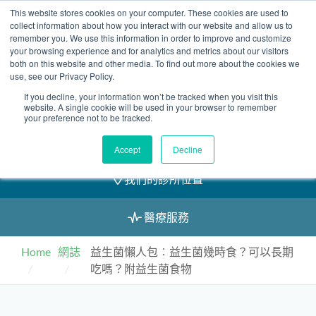
Skip
This website stores cookies on your computer. These cookies are used to
2155 9055
to
collect information about how you interact with our website and allow us to
remember you. We use this information in order to improve and customize
content
your browsing experience and for analytics and metrics about our visitors
both on this website and other media. To find out more about the cookies we
use, see our Privacy Policy.
If you decline, your information won’t be tracked when you visit this
預約
website. A single cookie will be used in your browser to remember
your preference not to be tracked.
我們的醫護團隊
Accept
Decline
我們的診所位置
醫療服務
Home
網誌
益生菌懶人包︰益生菌幾時食？可以長期
吃嗎？附益生菌食物