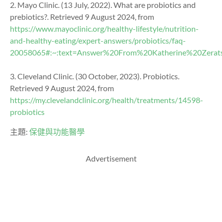
2. Mayo Clinic. (13 July, 2022). What are probiotics and
prebiotics?. Retrieved 9 August 2024, from
https://www.mayoclinic.org/healthy-lifestyle/nutrition-
and-healthy-eating/expert-answers/probiotics/faq-
20058065#:~:text=Answer%20From%20Katherine%20Zerat
3. Cleveland Clinic. (30 October, 2023). Probiotics.
Retrieved 9 August 2024, from
https://my.clevelandclinic.org/health/treatments/14598-
probiotics
主題:
保健與功能醫學
Advertisement