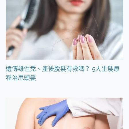
遺傳雄性禿、產後脫髮有救嗎？ 5大生髮療
程治甩頭髮