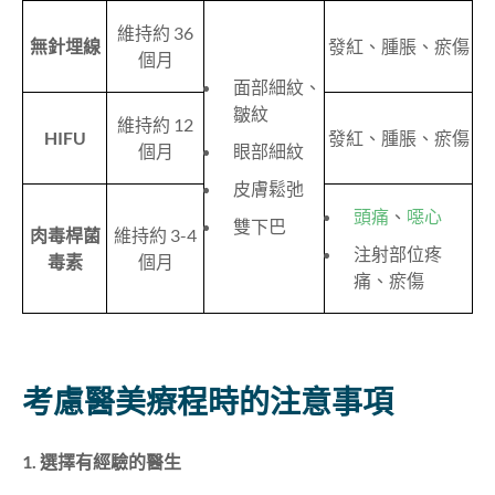
維持約 36
無針埋線
發紅、腫脹、瘀傷
個月
面部細紋、
皺紋
維持約 12
HIFU
發紅、腫脹、瘀傷
個月
眼部細紋
皮膚鬆弛
頭痛
、
噁心
雙下巴
肉毒桿菌
維持約 3-4
注射部位疼
毒素
個月
痛、瘀傷
考慮醫美療程時的注意事項
1. 選擇有經驗的醫生