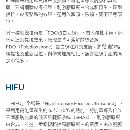
針埋線是利用聚焦超聲波技術，將能量導入腱膜和真皮
層，建構網狀皮膚框架，刺激膠原蛋白合成和再生，達到
提拉、皮膚緊緻的效果，適用於額頭、臉頰、雙下巴等部
位。
另一種埋線技術是「PDO蛋白埋線」，屬入侵性手術，同
樣可達到提拉效果。原理是將可溶解的縫合線
PDO（Polydioxanone）蛋白線注射到皮膚，將鬆弛的組
織提拉及重新定位。與傳統埋線相比，無針埋線引起的痛
楚小得多。
HIFU
「HIFU」全稱是「High Intensity Focused Ultrasound」，
是利用高能量產生約 65℃-70℃ 的熱能，將能量導入位於
表層脂肪皮層的淺表肌腱膜系統（SMAS），刺激膠原蛋
白合成，並進一步修復和提高膠原蛋白的密度。由於腱膜