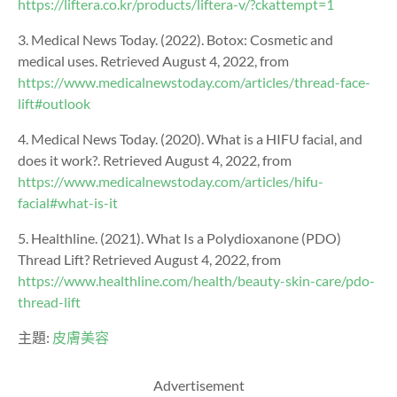
https://liftera.co.kr/products/liftera-v/?ckattempt=1
3. Medical News Today. (2022). Botox: Cosmetic and
medical uses. Retrieved August 4, 2022, from
https://www.medicalnewstoday.com/articles/thread-face-
lift#outlook
4. Medical News Today. (2020). What is a HIFU facial, and
does it work?. Retrieved August 4, 2022, from
https://www.medicalnewstoday.com/articles/hifu-
facial#what-is-it
5. Healthline. (2021). What Is a Polydioxanone (PDO)
Thread Lift? Retrieved August 4, 2022, from
https://www.healthline.com/health/beauty-skin-care/pdo-
thread-lift
主題:
皮膚美容
Advertisement