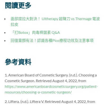
閱讀更多
面部提拉大對決！ Ultherapy 超聲刀 vs Thermage 電波
拉皮
「打Botox」肉毒桿菌素 Q&A
回復童顏有法！認識各種Pico療程功效及注意事項
參考資料
1. American Board of Cosmetic Surgery. (n.d.). Choosing a
Cosmetic Surgeon. Retrieved August 4, 2022, from
https://www.americanboardcosmeticsurgery.org/patient-
resources/choosing-a-cosmetic-surgeon/
2. Liftera. (n.d.). Liftera V. Retrieved August 4, 2022, from