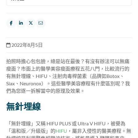
2022年8月5日
拍照時擔心包包臉，總是站在最後？有沒有辦法可以無痛
瘦面？市面上的醫學美容瘦面療程五花八門，比較流行的
有無針埋線、HIFU、注射肉毒桿菌素（品牌如Botox、
Siax、Neuronox）。這些醫學美容療程有什麼區別呢？我
們為您逐一拆解當中的原理及效果。
無針埋線
「無針埋線」又稱 HIFU PLUS 或 Ultra V HIFU，被譽為
「溫和版／升級版」的
HIFU
，屬非入侵性的醫美療程。無