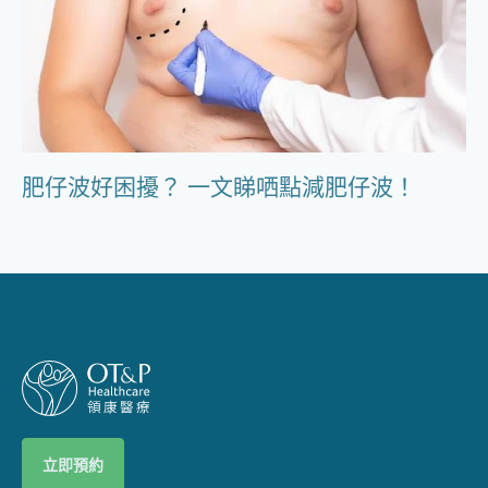
肥仔波好困擾？ 一文睇哂點減肥仔波！
立即預約