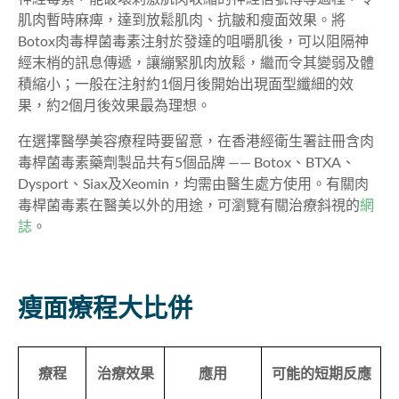
肌肉暫時麻痺，達到放鬆肌肉、抗皺和瘦面效果。將
Botox肉毒桿菌毒素注射於發達的咀嚼肌後，可以阻隔神
經末梢的訊息傳遞，讓繃緊肌肉放鬆，繼而令其變弱及體
積縮小；一般在注射約1個月後開始出現面型纖細的效
果，約2個月後效果最為理想。
在選擇醫學美容療程時要留意，在香港經衛生署註冊含肉
毒桿菌毒素藥劑製品共有5個品牌 —— Botox、BTXA、
Dysport、Siax及Xeomin，均需由醫生處方使用。有關肉
毒桿菌毒素在醫美以外的用途，可瀏覽有關治療斜視的
網
誌
。
瘦面療程大比併
療程
治療效果
應用
可能的短期反應