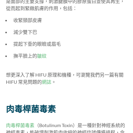
是面部的主要支撐，刺激腱膜中的膠原蛋白並使其再生，
從而起到緊緻肌膚的作用，包括：
收緊頸部皮膚
減少雙下巴
提起下垂的眼瞼或眉毛
撫平臉上的
皺紋
想更深入了解 HIFU 原理和機種，可瀏覽我們另一篇有關
HIFU 常見問題的
網誌
。
肉毒桿菌毒素
肉毒桿菌毒素
（Botulinum Toxin）是一種針對神經系統的
神經毒素，能破壞刺激肌肉收縮的神經信號傳導過程，令