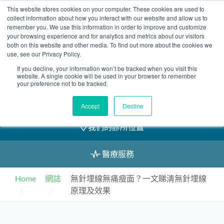
Skip
This website stores cookies on your computer. These cookies are used to
2155 9055
to
collect information about how you interact with our website and allow us to
remember you. We use this information in order to improve and customize
content
your browsing experience and for analytics and metrics about our visitors
both on this website and other media. To find out more about the cookies we
use, see our Privacy Policy.
If you decline, your information won’t be tracked when you visit this
預約
website. A single cookie will be used in your browser to remember
your preference not to be tracked.
我們的醫護團隊
Accept
Decline
我們的診所位置
醫療服務
Home
網誌
無針埋線無痛瘦面？一文睇清無針埋線
原理及效果