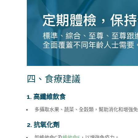
四、食療建議
1. 高纖維飲食
多攝取水果、蔬菜、全穀類，幫助消化和增強免
2. 抗氧化劑
如維他命C及
維他命E
，以增強免疫力。