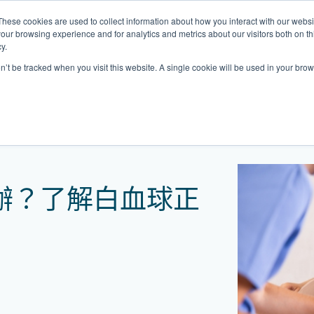
These cookies are used to collect information about how you interact with our webs
關於我們
我們的診所
計劃
資源
our browsing experience and for analytics and metrics about our visitors both on th
y.
on’t be tracked when you visit this website. A single cookie will be used in your b
我們的診所位置
白血球正常值及改善方法
普通科門診
心理健康診所
家庭醫生診所
體康物理治療診所
中環家庭醫生診所
中環專科門診
中環家庭醫生診所
中環家庭醫生診所
淺水灣診所
淺水灣診所
思康心理健康診所
淺水灣診所
中環普通科門診
領康
OT&
淺水
港中環德己立街1號
中環皇后大道中16–18號新世界大
港中環德己立街1號世紀廣場地庫一
香港中環德己立街1號
香港中環德己立街1號世紀廣場地
香港中環德己立街1號
香港中環德己立街1號世紀廣場地庫一
香港中環德己立街1號世紀廣場地庫一
淺水灣海灘道28號
淺水灣海灘道28號
香港中環德己立街1號
淺水灣海灘道28號
香港中環德己立街1號
香港
淺水
辦？了解白血球正
廣場5樓
世紀廣場6樓
庫一樓
世紀廣場20樓
樓
樓
The Pulse 2樓212號舖
The Pulse 2樓212號舖
世紀廣場6樓
The Pulse 2樓212號舖
世紀廣場5樓
樓
The
2樓2205–6室