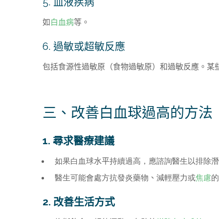
5. 血液疾病
如
白血病
等。
6. 過敏或超敏反應
包括食源性過敏原（食物過敏原）和過敏反應。某
三、改善白血球過高的方法
1. 尋求醫療建議
如果白血球
水平
持續過高，應諮詢醫生以排除潛
醫生可能會處方抗發炎藥物
、
減輕壓力或
焦慮
的
2. 改善生活方式