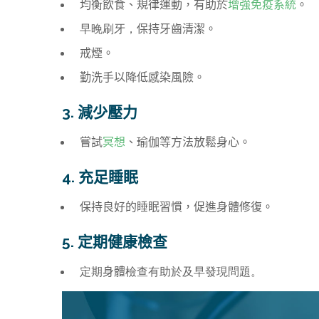
均衡飲食、規律運動，有助於
增強免疫系統
。
早晚刷牙，
保持牙齒清潔。
戒煙。
勤洗手以降低感染風險。
3. 減少壓力
嘗試
冥想
、瑜伽等方法放鬆身心。
4. 充足睡眠
保持良好的睡眠習慣，促進身體修復。
5. 定期健康檢查
定期
身體
檢查有助於及早發現問題。