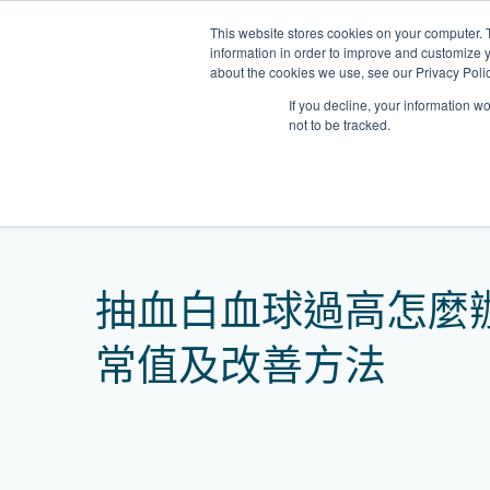
Skip
This website stores cookies on your computer. 
to
information in order to improve and customize y
content
about the cookies we use, see our Privacy Polic
If you decline, your information w
not to be tracked.
我們的醫護團隊
Home
網誌
抽血白血球過高怎麼辦？了解
門診
健康診所
清水灣診所
OT&P Annerly Midwifes
中環
思康
中環
德己立街1號
后大道中16–18號新世
Clinic
香港新界壁屋清水灣道碧翠路牛奶
香
香港
香
抽血白血球過高怎麼
0樓
公司購物中心1樓 6,7A,7B,8室
世紀
廈
樓
香港中環德己立街1號世紀廣場地
05–6室
期2
庫一樓
常值及改善方法