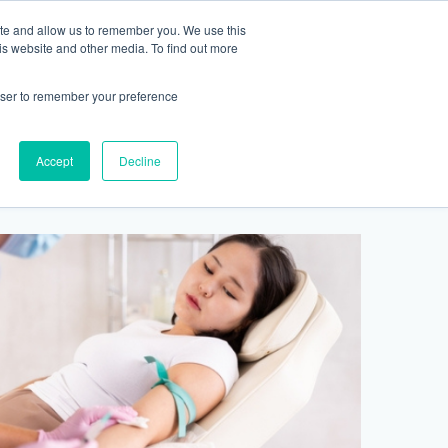
ite and allow us to remember you. We use this
2155 9055
最新活動
商店
is website and other media. To find out more
預約
rowser to remember your preference
醫療服務
Accept
Decline
醫療的合作診所
P 安納利助產士診所
灣診所
中環專科門診
淺水灣診所
清水灣診所
清水灣診所
保健及醫美服務
清水灣診所
清水灣診所
中環德己立街1號世紀廣場地庫一
灣海灘道28號
香港中環德己立街1號
淺水灣海灘道28號
香港新界壁屋清水灣道碧翠路牛奶公司
香港新界壁屋清水灣道碧翠路牛奶公司
香港中環德己立街1號世紀廣場6樓603
香港新界壁
香港新界壁
 Pulse 2樓212號舖
世紀廣場20樓
The Pulse 2樓212號舖
購物中心1樓 6,7A,7B,8室
購物中心1樓 6,7A,7B,8室
室
公司購物中心1樓
公司購物中心1樓