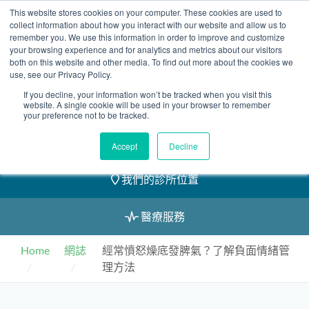
Skip
This website stores cookies on your computer. These cookies are used to
2155 9055
to
collect information about how you interact with our website and allow us to
remember you. We use this information in order to improve and customize
content
your browsing experience and for analytics and metrics about our visitors
both on this website and other media. To find out more about the cookies we
use, see our Privacy Policy.
If you decline, your information won’t be tracked when you visit this
website. A single cookie will be used in your browser to remember
預約
your preference not to be tracked.
我們的醫護團隊
Accept
Decline
我們的診所位置
醫療服務
Home
網誌
經常憤怒燥底發脾氣？了解負面情緒管
理方法