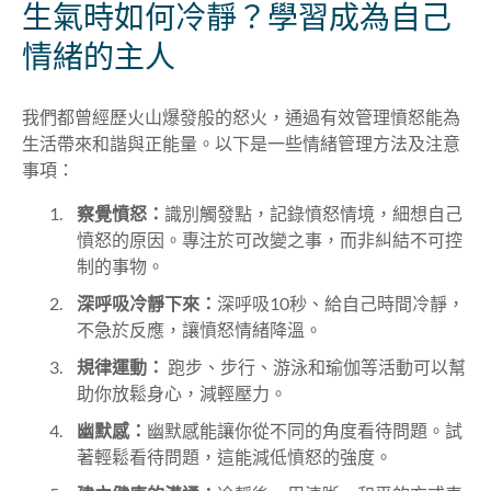
生氣時如何冷靜？學習成為自己
情緒的主人
我們都曾經歷火山爆發般的怒火，通過有效管理憤怒能為
生活帶來和諧與正能量。以下是一些情緒管理方法及注意
事項：
察覺憤怒：
識別觸發點，記錄憤怒情境，細想自己
憤怒的原因。專注於可改變之事，而非糾結不可控
制的事物。
深呼吸冷靜下來：
深呼吸10秒、給自己時間冷靜，
不急於反應，讓憤怒情緒降溫。
規律運動：
跑步、步行、游泳和瑜伽等活動可以幫
助你放鬆身心，減輕壓力。
幽默感：
幽默感能讓你從不同的角度看待問題。試
著輕鬆看待問題，這能減低憤怒的強度。