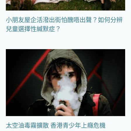
小朋友屋企活潑出街怕醜唔出聲？如何分辨
兒童選擇性緘默症？
太空油毒霧擴散 香港青少年上癮危機