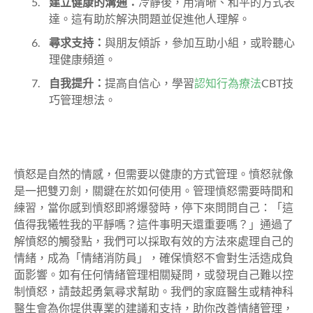
建立健康的溝通：
冷靜後，用清晰、和平的方式表
達。這有助於解決問題並促進他人理解。
尋求支持：
與朋友傾訴，參加互助小組，或聆聽心
理健康頻道。
自我提升：
提高自信心，學習
認知行為療法
CBT技
巧管理想法。
憤怒是自然的情感，但需要以健康的方式管理。憤怒就像
是一把雙刃劍，關鍵在於如何使用。管理憤怒需要時間和
練習，當你感到憤怒即將爆發時，停下來問問自己：「這
值得我犧牲我的平靜嗎？這件事明天還重要嗎？」通過了
解憤怒的觸發點，我們可以採取有效的方法來處理自己的
情緒，成為「情緒消防員」，確保憤怒不會對生活造成負
面影響。如有任何情緒管理相關疑問，或發現自己難以控
制憤怒，請鼓起勇氣尋求幫助。我們的家庭醫生或精神科
醫生會為你提供專業的建議和支持，助你改善情緒管理，