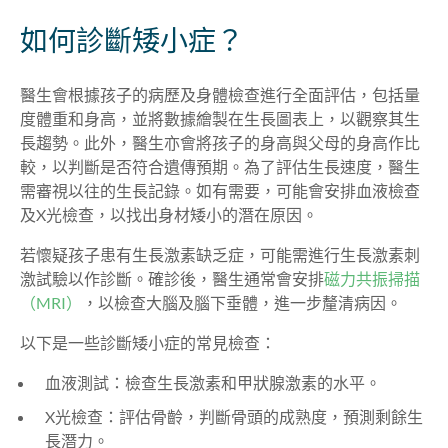
如何診斷矮小症？
醫生會根據孩子的病歷及身體檢查進行全面評估，包括量
度體重和身高，並將數據繪製在生長圖表上，以觀察其生
長趨勢。此外，醫生亦會將孩子的身高與父母的身高作比
較，以判斷是否符合遺傳預期。為了評估生長速度，醫生
需審視以往的生長記錄。如有需要，可能會安排血液檢查
及X光檢查，以找出身材矮小的潛在原因。
若懷疑孩子患有生長激素缺乏症，可能需進行生長激素刺
激試驗以作診斷。確診後，醫生通常會安排
磁力共振掃描
（MRI）
，以檢查大腦及腦下垂體，進一步釐清病因。
以下是一些診斷矮小症的常見檢查：
血液測試：檢查生長激素和甲狀腺激素的水平。
X光檢查：評估骨齡，判斷骨頭的成熟度，預測剩餘生
長潛力。