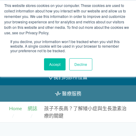
Skip
This website stores cookies on your computer. These cookies are used to
2155 9055
to
collect information about how you interact with our website and allow us to
remember you. We use this information in order to improve and customize
content
your browsing experience and for analytics and metrics about our visitors
both on this website and other media. To find out more about the cookies we
use, see our Privacy Policy.
If you decline, your information won’t be tracked when you visit this
預約
website. A single cookie will be used in your browser to remember
your preference not to be tracked.
我們的醫護團隊
Accept
Decline
我們的診所位置
醫療服務
Home
網誌
孩子不長高？了解矮小症與生長激素治
療的關鍵