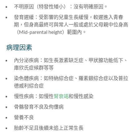
不明原因（特發性矮小）：沒有明確原因。
發育遲緩：受影響的兒童生長緩慢，較遲進入青春
期，但身高最終可與常人一般或處於父母親中位身高
（Mid-parental height）範圍內。
病理因素
內分泌疾病：如生長激素缺乏症、甲狀腺功能低下、
庫欣氏症候群等等
染色體疾病：如特納綜合症、羅素銀綜合症以及普拉
德威利綜合症
慢性疾病：如慢性
腎衰竭
和慢性感染
骨骼發育不良及佝僂病
營養不良
胎齡不足且後續未追上正常生長