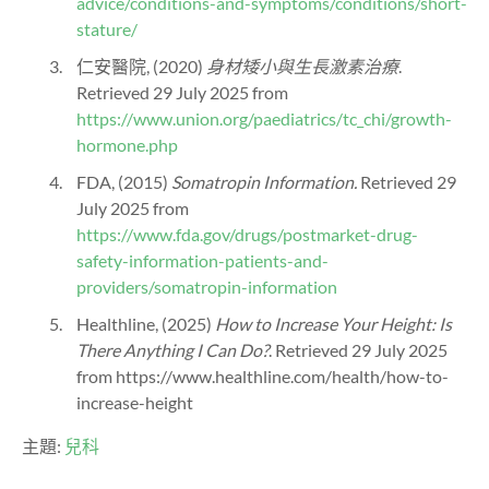
advice/conditions-and-symptoms/conditions/short-
stature/
仁安醫院, (2020)
身材矮小與生長激素治療
.
Retrieved 29 July 2025 from
https://www.union.org/paediatrics/tc_chi/growth-
hormone.php
FDA, (2015)
Somatropin Information.
Retrieved 29
July 2025 from
https://www.fda.gov/drugs/postmarket-drug-
safety-information-patients-and-
providers/somatropin-information
Healthline, (2025)
How to Increase Your Height: Is
There Anything I Can Do?
. Retrieved 29 July 2025
from https://www.healthline.com/health/how-to-
increase-height
主題:
兒科