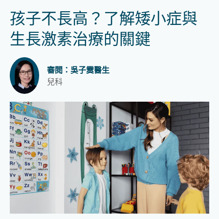
孩子不長高？了解矮小症與
生長激素治療的關鍵
審閱：吳子霙醫生
兒科