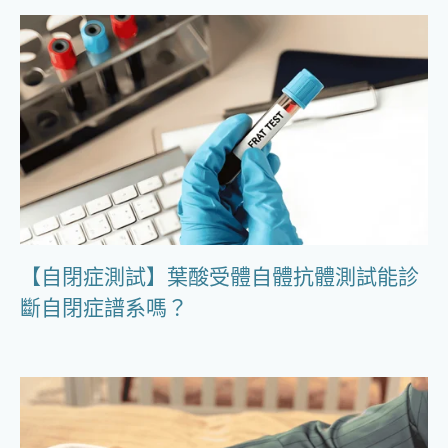
【自閉症測試】葉酸受體自體抗體測試能診
斷自閉症譜系嗎？