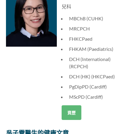
兒科
MBChB (CUHK)
MRCPCH
FHKCPaed
FHKAM (Paediatrics)
DCH (International)
(RCPCH)
DCH (HK) (HKCPaed)
PgDipPD (Cardiff)
MScPD (Cardiff)
資歷
吳子霙醫生的健康文章