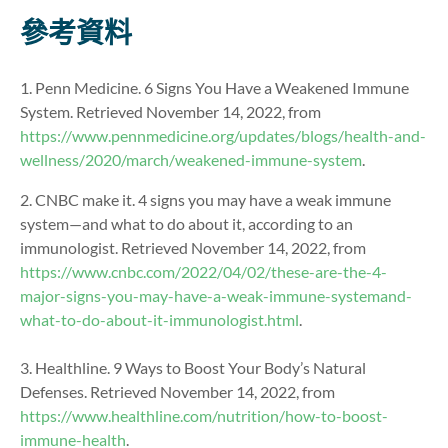
參考資料
1. Penn Medicine. 6 Signs You Have a Weakened Immune
System. Retrieved November 14, 2022, from
https://www.pennmedicine.org/updates/blogs/health-and-
wellness/2020/march/weakened-immune-system
.
2. CNBC make it. 4 signs you may have a weak immune
system—and what to do about it, according to an
immunologist. Retrieved November 14, 2022, from
https://www.cnbc.com/2022/04/02/these-are-the-4-
major-signs-you-may-have-a-weak-immune-systemand-
what-to-do-about-it-immunologist.html
.
3. Healthline. 9 Ways to Boost Your Body’s Natural
Defenses. Retrieved November 14, 2022, from
https://www.healthline.com/nutrition/how-to-boost-
immune-health
.