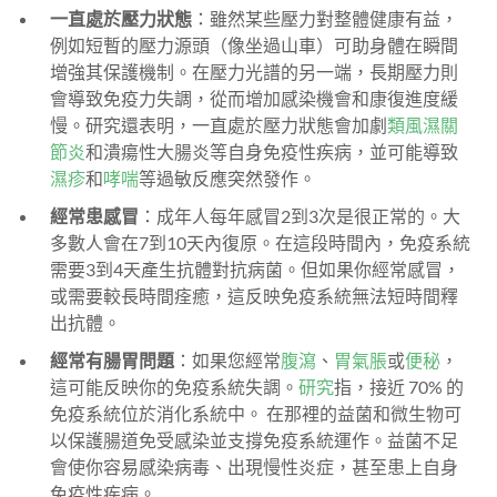
一直處於壓力狀態
：雖然某些壓力對整體健康有益，
例如短暫的壓力源頭（像坐過山車）可助身體在瞬間
增強其保護機制。在壓力光譜的另一端，長期壓力則
會導致免疫力失調，從而增加感染機會和康復進度緩
慢。研究還表明，一直處於壓力狀態會加劇
類風濕關
節炎
和潰瘍性大腸炎等自身免疫性疾病，並可能導致
濕疹
和
哮喘
等過敏反應突然發作。
經常患感冒
：成年人每年感冒2到3次是很正常的。大
多數人會在7到10天內復原。在這段時間內，免疫系統
需要3到4天產生抗體對抗病菌。但如果你經常感冒，
或需要較長時間痊癒，這反映免疫系統無法短時間釋
出抗體。
經常有腸胃問題
：如果您經常
腹瀉
、
胃氣脹
或
便秘
，
這可能反映你的免疫系統失調。
研究
指，接近 70% 的
免疫系統位於消化系統中。 在那裡的益菌和微生物可
以保護腸道免受感染並支撐免疫系統運作。益菌不足
會使你容易感染病毒、出現慢性炎症，甚至患上自身
免疫性疾病。