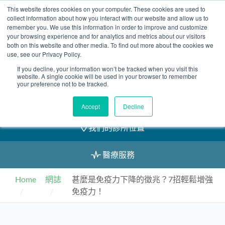
Skip
This website stores cookies on your computer. These cookies are used to
2155 9055
to
collect information about how you interact with our website and allow us to
remember you. We use this information in order to improve and customize
content
your browsing experience and for analytics and metrics about our visitors
both on this website and other media. To find out more about the cookies we
use, see our Privacy Policy.
If you decline, your information won’t be tracked when you visit this
預約
website. A single cookie will be used in your browser to remember
your preference not to be tracked.
我們的醫護團隊
Accept
Decline
我們的診所位置
醫療服務
Home
網誌
甚麼是免疫力下降的徵兆？7招輕鬆增強
免疫力！