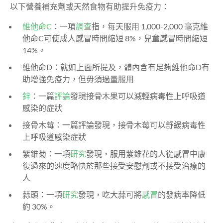
以下營養補充劑或天然食物有助提升免疫力：
維他命C
：一項
調查
指，每天服用 1,000-2,000 毫克維
他命C可使成人感冒時間縮短 8%，兒童感冒時間縮短
14%。
維他命D：就如上面所提及，體內含有足夠維他命D有
助增強免疫力，但毋須過量服用
鋅
：一篇
評論
發現接骨木果可以減輕病毒性上呼吸道
感染的症狀
接骨木莓：一篇評論發現，接骨木莓可以舒緩病毒性
上呼吸道感染症狀
紫錐菊：一項
研究
發現，服用紫錐花的人從感冒中康
復過來的速度略快於那些接受安慰劑或不接受治療的
人
蒜頭：一項
研究
發現，吃大蒜可將
感冒
的發病率降低
約 30%。