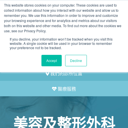
This website stores cookies on your computer. These cookies are used to
2155 9055
collect information about how you interact with our website and allow us to
remember you. We use this information in order to improve and customize
your browsing experience and for analytics and metrics about our visitors
both on this website and other media. To find out more about the cookies we
use, see our Privacy Policy.
If you decline, your information won’t be tracked when you visit this
website. A single cookie will be used in your browser to remember
預約
your preference not to be tracked.
我們的醫護團隊
Accept
Decline
我們的診所位置
醫療服務
美容及整形外科