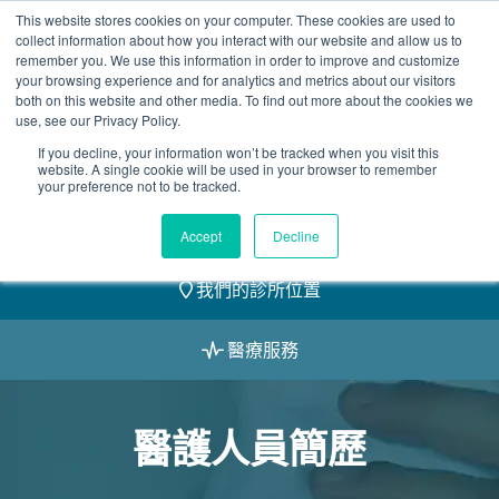
Skip
This website stores cookies on your computer. These cookies are used to
2155 9055
to
collect information about how you interact with our website and allow us to
remember you. We use this information in order to improve and customize
content
your browsing experience and for analytics and metrics about our visitors
both on this website and other media. To find out more about the cookies we
use, see our Privacy Policy.
If you decline, your information won’t be tracked when you visit this
website. A single cookie will be used in your browser to remember
預約
your preference not to be tracked.
我們的醫護團隊
Accept
Decline
我們的診所位置
醫療服務
醫護人員簡歷