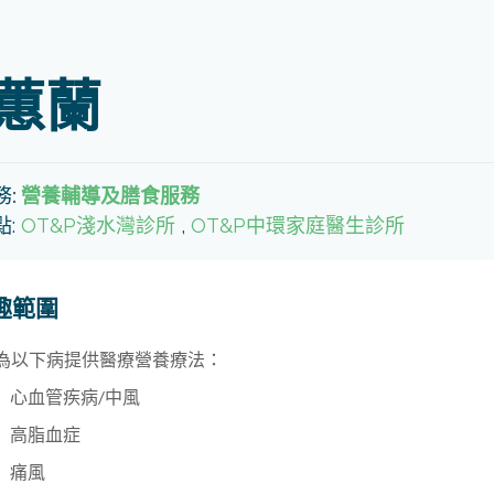
蕙蘭
務
:
營養輔導及膳食服務
點:
OT&P淺水灣診所
,
OT&P中環家庭醫生診所
趣範圍
為以下病提供醫療營養療法：
心血管疾病/中風
高脂血症
痛風