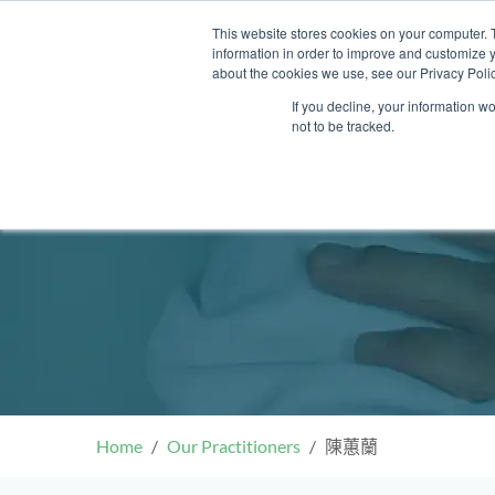
Skip
This website stores cookies on your computer. 
to
information in order to improve and customize y
content
about the cookies we use, see our Privacy Polic
If you decline, your information w
not to be tracked.
我們的醫護團隊
門診
健康診所
清水灣診所
OT&P Annerly Midwifes
中環
思康
中環
德己立街1號
后大道中16–18號新世
Clinic
香港新界壁屋清水灣道碧翠路牛奶
香
香港
香
0樓
公司購物中心1樓 6,7A,7B,8室
世紀
廈
樓
香港中環德己立街1號世紀廣場地
05–6室
期2
庫一樓
Home
Our Practitioners
陳蕙蘭