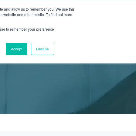
ite and allow us to remember you. We use this
2155 9055
新活動
商店
is website and other media. To find out more
預約
rowser to remember your preference
醫療服務
Accept
Decline
醫療的合作診所
P 安納利助產士診所
灣診所
中環專科門診
淺水灣診所
清水灣診所
清水灣診所
保健及醫美服務
清水灣診所
清水灣診所
中環德己立街1號世紀廣場地庫一
灣海灘道28號
香港中環德己立街1號
淺水灣海灘道28號
香港新界壁屋清水灣道碧翠路牛奶公司
香港新界壁屋清水灣道碧翠路牛奶公司
香港中環德己立街1號世紀廣場6樓603
香港新界壁
香港新界壁
 Pulse 2樓212號舖
世紀廣場20樓
The Pulse 2樓212號舖
購物中心1樓 6,7A,7B,8室
購物中心1樓 6,7A,7B,8室
室
公司購物中心1樓
公司購物中心1樓