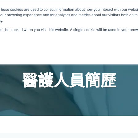
These cookies are used to collect information about how you interact with our webs
關於我們
我們的診所
計劃
資源
最
our browsing experience and for analytics and metrics about our visitors both on th
y.
on’t be tracked when you visit this website. A single cookie will be used in your b
我們的診所位置
普通科門診
心理健康診所
家庭醫生診所
體康物理治療診所
中環家庭醫生診所
中環專科門診
中環家庭醫生診所
中環家庭醫生診所
淺水灣診所
淺水灣診所
思康心理健康診所
淺水灣診所
中環普通科門診
領康
OT&
淺水
醫護人員簡歷
港中環德己立街1號
中環皇后大道中16–18號新世界大
港中環德己立街1號世紀廣場地庫一
香港中環德己立街1號
香港中環德己立街1號世紀廣場地
香港中環德己立街1號
香港中環德己立街1號世紀廣場地庫一
香港中環德己立街1號世紀廣場地庫一
淺水灣海灘道28號
淺水灣海灘道28號
香港中環德己立街1號
淺水灣海灘道28號
香港中環德己立街1號
香港
淺水
廣場5樓
世紀廣場6樓
庫一樓
世紀廣場20樓
樓
樓
The Pulse 2樓212號舖
The Pulse 2樓212號舖
世紀廣場6樓
The Pulse 2樓212號舖
世紀廣場5樓
樓
The
2樓2205–6室