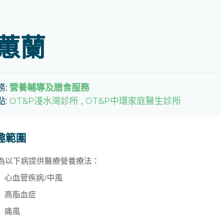
蕙蘭
務
:
營養輔導及膳食服務
點:
OT&P淺水灣診所
,
OT&P中環家庭醫生診所
趣範圍
為以下病提供醫療營養療法：
心血管疾病/中風
高脂血症
痛風