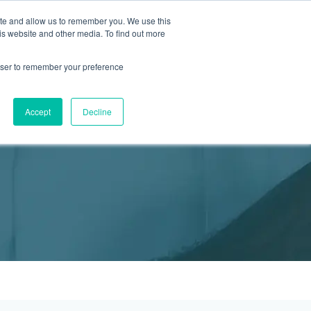
ite and allow us to remember you. We use this
2155 9055
新活動
商店
is website and other media. To find out more
預約
rowser to remember your preference
醫療服務
Accept
Decline
醫療的合作診所
P 安納利助產士診所
灣診所
中環專科門診
淺水灣診所
清水灣診所
清水灣診所
保健及醫美服務
清水灣診所
清水灣診所
中環德己立街1號世紀廣場地庫一
灣海灘道28號
香港中環德己立街1號
淺水灣海灘道28號
香港新界壁屋清水灣道碧翠路牛奶公司
香港新界壁屋清水灣道碧翠路牛奶公司
香港中環德己立街1號世紀廣場6樓603
香港新界壁
香港新界壁
 Pulse 2樓212號舖
世紀廣場20樓
The Pulse 2樓212號舖
購物中心1樓 6,7A,7B,8室
購物中心1樓 6,7A,7B,8室
室
公司購物中心1樓
公司購物中心1樓