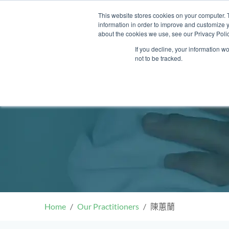
Skip
This website stores cookies on your computer. 
to
information in order to improve and customize y
content
about the cookies we use, see our Privacy Polic
If you decline, your information w
not to be tracked.
我們的醫護團隊
門診
健康診所
清水灣診所
OT&P Annerly Midwifes
中環
思康
中環
德己立街1號
后大道中16–18號新世
Clinic
香港新界壁屋清水灣道碧翠路牛奶
香
香港
香
0樓
公司購物中心1樓 6,7A,7B,8室
世紀
廈
樓
香港中環德己立街1號世紀廣場地
05–6室
期2
庫一樓
Home
Our Practitioners
陳蕙蘭