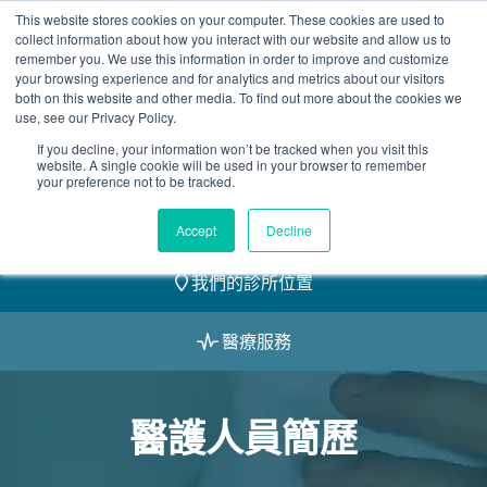
Skip
This website stores cookies on your computer. These cookies are used to
2155 9055
to
collect information about how you interact with our website and allow us to
remember you. We use this information in order to improve and customize
content
your browsing experience and for analytics and metrics about our visitors
both on this website and other media. To find out more about the cookies we
use, see our Privacy Policy.
If you decline, your information won’t be tracked when you visit this
website. A single cookie will be used in your browser to remember
預約
your preference not to be tracked.
我們的醫護團隊
Accept
Decline
我們的診所位置
醫療服務
醫護人員簡歷