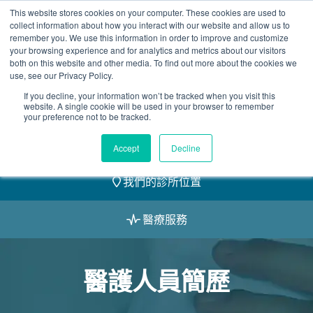
Skip
This website stores cookies on your computer. These cookies are used to
2155 9055
to
collect information about how you interact with our website and allow us to
remember you. We use this information in order to improve and customize
content
your browsing experience and for analytics and metrics about our visitors
both on this website and other media. To find out more about the cookies we
use, see our Privacy Policy.
If you decline, your information won’t be tracked when you visit this
website. A single cookie will be used in your browser to remember
預約
your preference not to be tracked.
我們的醫護團隊
Accept
Decline
我們的診所位置
醫療服務
醫護人員簡歷