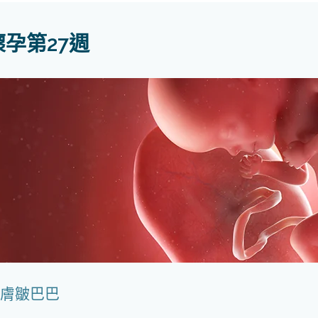
懷孕第27週
膚皺巴巴