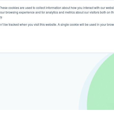
These cookies are used to collect information about how you interact with our webs
關於我們
我們的診所
計劃
資源
最
our browsing experience and for analytics and metrics about our visitors both on th
y.
on’t be tracked when you visit this website. A single cookie will be used in your b
我們的診所位置
普通科門診
心理健康診所
家庭醫生診所
體康物理治療診所
中環家庭醫生診所
中環專科門診
中環家庭醫生診所
中環家庭醫生診所
淺水灣診所
淺水灣診所
思康心理健康診所
淺水灣診所
中環普通科門診
領康
OT&
淺水
港中環德己立街1號
中環皇后大道中16–18號新世界大
港中環德己立街1號世紀廣場地庫一
香港中環德己立街1號
香港中環德己立街1號世紀廣場地
香港中環德己立街1號
香港中環德己立街1號世紀廣場地庫一
香港中環德己立街1號世紀廣場地庫一
淺水灣海灘道28號
淺水灣海灘道28號
香港中環德己立街1號
淺水灣海灘道28號
香港中環德己立街1號
香港
淺水
廣場5樓
世紀廣場6樓
庫一樓
世紀廣場20樓
樓
樓
The Pulse 2樓212號舖
The Pulse 2樓212號舖
世紀廣場6樓
The Pulse 2樓212號舖
世紀廣場5樓
樓
The
2樓2205–6室