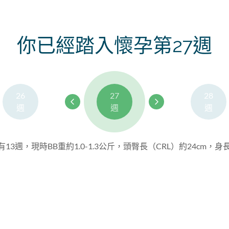
你已經踏入懷孕第27週
26
27
28
週
週
週
13週，現時BB重約1.0-1.3公斤，頭臀長（CRL）約24cm，身