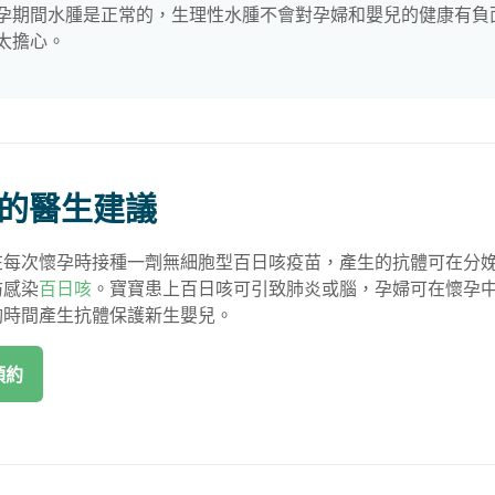
孕期間水腫是正常的，生理性水腫不會對孕婦和嬰兒的健康有負
太擔心。
的醫生建議
在每次懷孕時接種一劑無細胞型百日咳疫苗，產生的抗體可在分
防感染
百日咳
。寶寶患上百日咳可引致肺炎或腦，孕婦可在懷孕中
夠時間產生抗體保護新生嬰兒。
預約