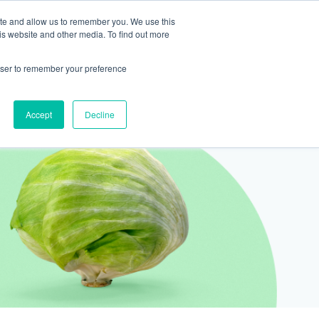
ite and allow us to remember you. We use this
2155 9055
新活動
商店
is website and other media. To find out more
預約
rowser to remember your preference
醫療服務
Accept
Decline
醫療的合作診所
P 安納利助產士診所
灣診所
中環專科門診
淺水灣診所
清水灣診所
清水灣診所
保健及醫美服務
清水灣診所
清水灣診所
中環德己立街1號世紀廣場地庫一
灣海灘道28號
香港中環德己立街1號
淺水灣海灘道28號
香港新界壁屋清水灣道碧翠路牛奶公司
香港新界壁屋清水灣道碧翠路牛奶公司
香港中環德己立街1號世紀廣場6樓603
香港新界壁
香港新界壁
 Pulse 2樓212號舖
世紀廣場20樓
The Pulse 2樓212號舖
購物中心1樓 6,7A,7B,8室
購物中心1樓 6,7A,7B,8室
室
公司購物中心1樓
公司購物中心1樓