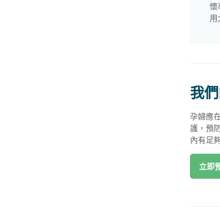
懷
用
我們
孕婦應
護，預
內有足
立即