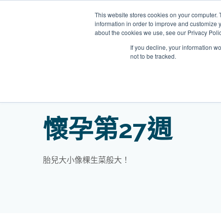
Skip
This website stores cookies on your computer. 
to
information in order to improve and customize y
content
about the cookies we use, see our Privacy Polic
If you decline, your information w
not to be tracked.
我們的醫護團隊
門診
健康診所
清水灣診所
OT&P Annerly Midwifes
中環
思康
中環
懷孕第27週
德己立街1號
后大道中16–18號新世
Clinic
香港新界壁屋清水灣道碧翠路牛奶
香
香港
香
0樓
公司購物中心1樓 6,7A,7B,8室
世紀
廈
樓
香港中環德己立街1號世紀廣場地
05–6室
期2
庫一樓
胎兒大小像棵生菜般大！