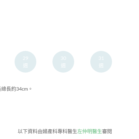
29
30
31
週
週
週
長總長約34cm。
以下資料由婦產科專科醫生
左仲明醫生
審閱