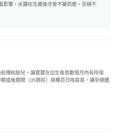
面影響，水腫在生產後亦會不藥而癒，孕婦不
娩前傳給胎兒，讓寶寶在出生後首數個月內有所保
期或後期間（35週前）接種百日咳疫苗，讓孕婦體