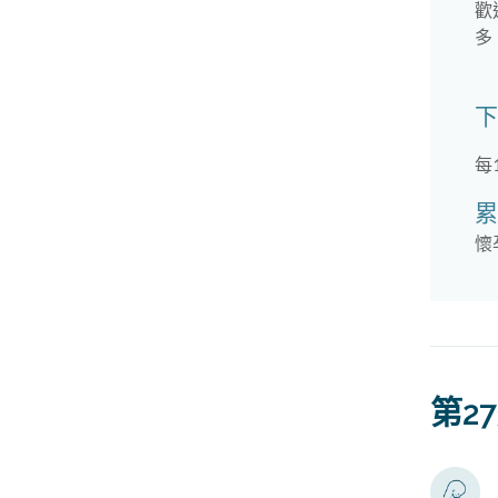
歡
多
下
每
累
懷
第2