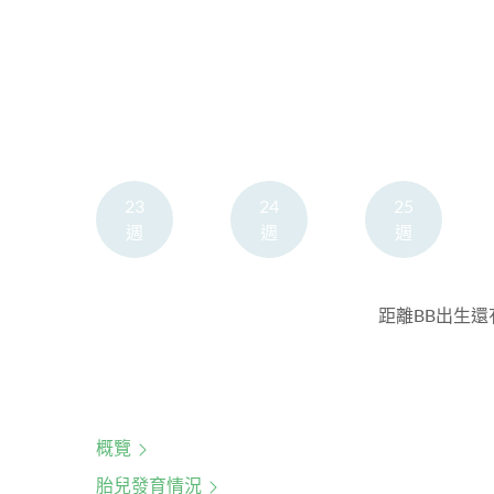
23
24
25
週
週
週
距離BB出生還有
概覽
胎兒發育情況