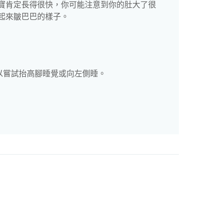
寶肯定長得很快，你可能注意到你的肚大了很
起來皺巴巴的樣子。
以嘗試抬高腳睡覺或向左側睡。