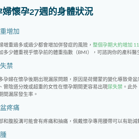
孕婦懷孕27週的身體狀況
重增加
婦增重過多或過少都會增加併發症的風險，
整個孕期大約增加 11 
加多少體重視乎懷孕前的體重指數（BMI），可諮詢你的產科醫
失禁
多孕婦在懷孕後期出現漏尿問題，原因是荷爾蒙的變化導致骨盆
、曾陰道分娩或超重的女性在懷孕期間更容易出現
尿失禁
。此外
期間漏尿發生率。
盆疼痛
部和腹股溝可能會有疼痛和抽痛，佩戴懷孕專用腰帶可以有助減
腫