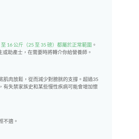
至 16 公斤（25 至 35 磅）都屬於正常範圍
。
生或助產士，在需要時將轉介你給營養師。
底肌肉放鬆，從而減少對膀胱的支撐。超過35
，有失禁家族史和某些慢性疾病可能會增加懷
輕不適。