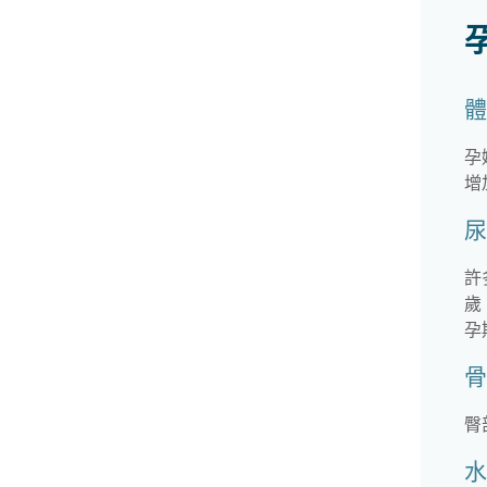
體
孕
增
尿
許
歲
孕
骨
臀
水