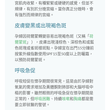
宮肌肉收緊，有種緊緊或硬硬的感覺，但並不
規律，有別於分娩宮縮。當你真正分娩時，會
有強烈而規律的宮縮。
皮膚變黑或出現褐色斑
孕婦因荷爾蒙轉變容易出現褐色斑（又稱「
荷
爾蒙斑
」 ），皮膚出現淺棕色、深棕色和或藍
色斑塊或雀斑樣斑點。孕婦宜在出門15分鐘前
按紫外線指數使用SPF15至50度以上防曬霜，
以預防荷爾蒙斑。
呼吸急促
呼吸短促在懷孕期間很常見，這是由於孕婦對
氧氣的需求增加及黃體酮對肺部和大腦呼吸中
樞的影響。雖然輕微的呼吸急促在懷孕期間是
正常的，但
呼吸困難
、持續
咳嗽
和
胸痛
都是需
要立即就醫的警號。