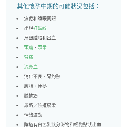
其他懷孕中期的可能狀況包括：
疲倦和睡眠問題
出現
妊娠紋
牙齦腫脹和出血
頭痛
、
頭暈
背痛
流鼻血
消化不良、胃灼熱
腹脹、便秘
腿抽筋
尿路／陰道感染
情緒波動
陰道有白色乳狀分泌物和輕微點狀出血