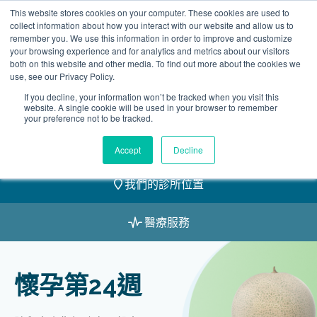
Skip
This website stores cookies on your computer. These cookies are used to
2155 9055
to
collect information about how you interact with our website and allow us to
remember you. We use this information in order to improve and customize
content
your browsing experience and for analytics and metrics about our visitors
both on this website and other media. To find out more about the cookies we
use, see our Privacy Policy.
If you decline, your information won’t be tracked when you visit this
website. A single cookie will be used in your browser to remember
預約
your preference not to be tracked.
我們的醫護團隊
Accept
Decline
我們的診所位置
醫療服務
懷孕第24週