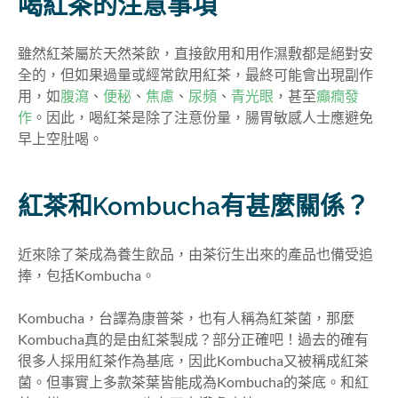
喝紅茶的注意事項
雖然紅茶屬於天然茶飲，直接飲用和用作濕敷都是絕對安
全的，但如果過量或經常飲用紅茶，最終可能會出現副作
用，如
腹瀉
、
便秘
、
焦慮
、
尿頻
、
青光眼
，甚至
癲癇發
作
。因此，喝紅茶是除了注意份量，腸胃敏感人士應避免
早上空肚喝。
紅茶和Kombucha有甚麼關係？
近來除了茶成為養生飲品，由茶衍生出來的產品也備受追
捧，包括Kombucha。
Kombucha，台譯為康普茶，也有人稱為紅茶菌，那麼
Kombucha真的是由紅茶製成？部分正確吧！過去的確有
很多人採用紅茶作為基底，因此Kombucha又被稱成紅茶
菌。但事實上多款茶葉皆能成為Kombucha的茶底。和紅