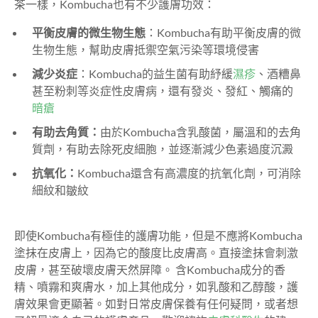
茶一樣，Kombucha也有不少護膚功效：
平衡皮膚的微生物生態
：Kombucha有助平衡皮膚的微
生物生態，幫助皮膚抵禦空氣污染等環境侵害
減少炎症
：Kombucha
的益生菌有助紓緩
濕疹
、酒糟鼻
甚至粉刺等炎症性皮膚病，還有發炎、發紅、觸痛的
暗瘡
有助去角質：
由於Kombucha含乳酸菌，屬溫和的去角
質劑，有助去除死皮細胞，並逐漸減少色素過度沉澱
抗氧化：
Kombucha
還含有高濃度的抗氧化劑，可消除
細紋和皺紋
即使Kombucha有極佳的護膚功能，但是不應將Kombucha
塗抹在皮膚上，因為它的酸度比皮膚高。直接塗抹會刺激
皮膚，甚至破壞皮膚天然屏障。 含Kombucha成分的香
精、噴霧和爽膚水，加上其他成分，如乳酸和乙醇酸，護
膚效果會更顯著。如對日常皮膚保養有任何疑問，或者想