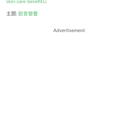
skin-care-benefits/
.
主題:
飲食營養
Advertisement