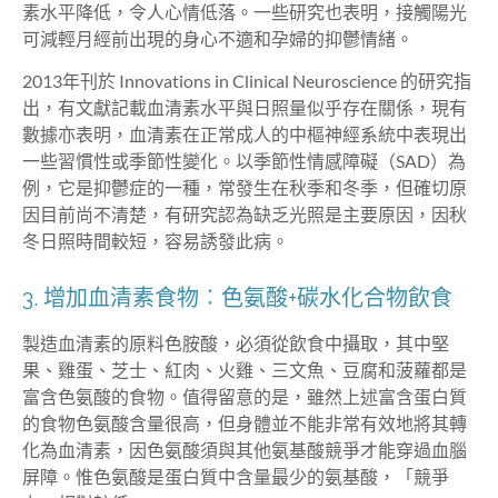
素水平降低，令人心情低落。一些研究也表明，接觸陽光
可減輕月經前出現的身心不適和孕婦的抑鬱情緒。
2013年刊於 Innovations in Clinical Neuroscience 的研究指
出，有文獻記載血清素水平與日照量似乎存在關係，現有
數據亦表明，血清素在正常成人的中樞神經系統中表現出
一些習慣性或季節性變化。以季節性情感障礙（SAD）為
例，它是抑鬱症的一種，常發生在秋季和冬季，但確切原
因目前尚不清楚，有研究認為缺乏光照是主要原因，因秋
冬日照時間較短，容易誘發此病。
3. 增加血清素食物︰色氨酸+碳水化合物飲食
製造血清素的原料色胺酸，必須從飲食中攝取，其中堅
果、雞蛋、芝士、紅肉、火雞、三文魚、豆腐和菠蘿都是
富含色氨酸的食物。值得留意的是，雖然上述富含蛋白質
的食物色氨酸含量很高，但身體並不能非常有效地將其轉
化為血清素，因色氨酸須與其他氨基酸競爭才能穿過血腦
屏障。惟色氨酸是蛋白質中含量最少的氨基酸，「競爭