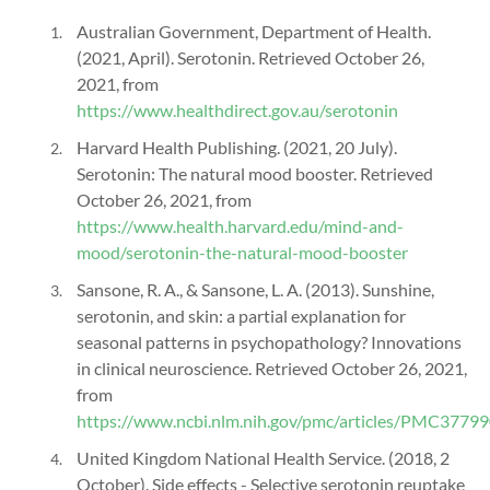
Australian Government, Department of Health.
(2021, April). Serotonin. Retrieved October 26,
2021, from
https://www.healthdirect.gov.au/serotonin
Harvard Health Publishing. (2021, 20 July).
Serotonin: The natural mood booster. Retrieved
October 26, 2021, from
https://www.health.harvard.edu/mind-and-
mood/serotonin-the-natural-mood-booster
Sansone, R. A., & Sansone, L. A. (2013). Sunshine,
serotonin, and skin: a partial explanation for
seasonal patterns in psychopathology? Innovations
in clinical neuroscience. Retrieved October 26, 2021,
from
https://www.ncbi.nlm.nih.gov/pmc/articles/PMC3779
United Kingdom National Health Service. (2018, 2
October). Side effects - Selective serotonin reuptake