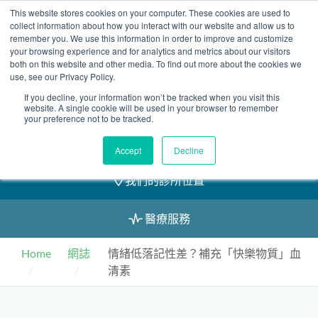
Skip
This website stores cookies on your computer. These cookies are used to
2155 9055
to
collect information about how you interact with our website and allow us to
remember you. We use this information in order to improve and customize
content
your browsing experience and for analytics and metrics about our visitors
both on this website and other media. To find out more about the cookies we
use, see our Privacy Policy.
If you decline, your information won’t be tracked when you visit this
預約
website. A single cookie will be used in your browser to remember
your preference not to be tracked.
我們的醫護團隊
Accept
Decline
我們的診所位置
醫療服務
Home
網誌
情緒低落記性差？補充「快樂物質」血
清素