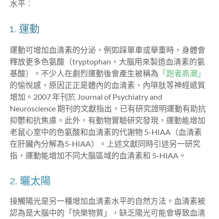
水平︰
1. 運動
運動可增加血清素的分泌，例如踩單車或舉重時，身體會
釋放更多色氨酸（tryptophan，大腦用來製造血清素的氨
基酸）。不少人在劇烈運動後會產生被稱為
「跑者高潮」
的愉悅感，原因正正是體內的血清素、內啡肽等神經遞質
增加。2007 年刊於 Journal of Psychiatry and
Neuroscience 期刊的文獻指出，已有研究證明運動有助抗
抑鬱和抗焦慮。此外，有動物實驗研究發現，運動能增加
老鼠心室中的色氨酸和血清素的代謝物 5-HIAA（血清素
在肝臟內分解為5-HIAA）。上述文獻同時引述另一研究
指，運動能增加不同大腦區域的血清素和 5-HIAA。
2. 曬太陽
接觸陽光是另一種增加血清素水平的自然方法。血清素被
認為是大腦中的「快樂物質」，缺乏陽光可能會導致血清