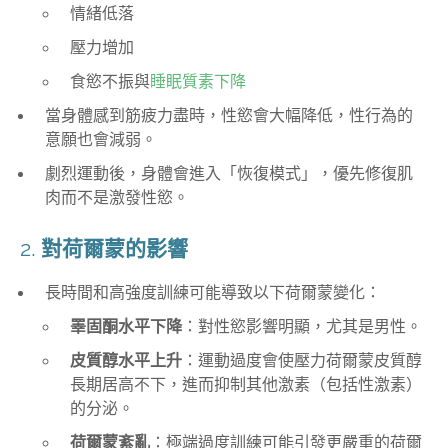
情緒低落
壓力增加
食慾不振與
睡眠質素下降
當身體感到筋疲力盡時，性慾會大幅降低，性行為的
意願也會減弱。
劇烈運動後，身體會進入「恢復模式」，優先修復肌
肉而不是激發性慾。
2.
對荷爾蒙的影響
長時間和高強度訓練可能導致以下荷爾蒙變化：
睪固酮水平下降
：對性慾影響明顯，尤其是男性。
皮質醇水平上升
：運動過度會使壓力荷爾蒙皮質醇
長期居高不下，進而抑制其他激素（包括性激素）
的分泌。
荷爾蒙紊亂
：極端過度訓練可能引發更嚴重的荷爾