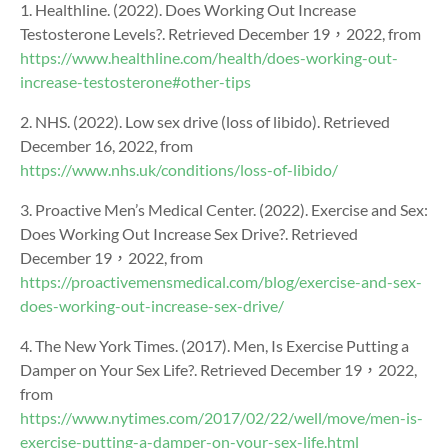
1. Healthline. (2022). Does Working Out Increase
Testosterone Levels?. Retrieved December 19，2022, from
https://www.healthline.com/health/does-working-out-
increase-testosterone#other-tips
2. NHS. (2022). Low sex drive (loss of libido). Retrieved
December 16, 2022, from
https://www.nhs.uk/conditions/loss-of-libido/
3. Proactive Men’s Medical Center. (2022). Exercise and Sex:
Does Working Out Increase Sex Drive?. Retrieved
December 19，2022, from
https://proactivemensmedical.com/blog/exercise-and-sex-
does-working-out-increase-sex-drive/
4. The New York Times. (2017). Men, Is Exercise Putting a
Damper on Your Sex Life?. Retrieved December 19，2022,
from
https://www.nytimes.com/2017/02/22/well/move/men-is-
exercise-putting-a-damper-on-your-sex-life.html