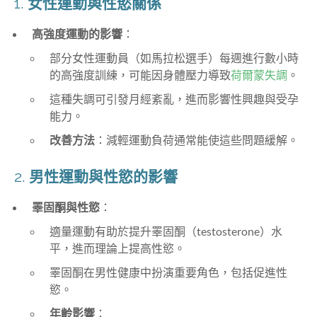
1.
女性運動與性慾關係
高強度運動的影響
：
部分女性運動員（如馬拉松選手）每週進行數小時
的高強度訓練，可能因身體壓力導致
荷爾蒙失調
。
這種失調可引發月經紊亂，進而影響性興趣與受孕
能力。
改善方法
：減輕運動負荷通常能使這些問題緩解。
2.
男性運動與性慾的影響
睪固酮與性慾
：
適量運動有助於提升睪固酮（testosterone）水
平，進而理論上提高性慾。
睪固酮在男性健康中扮演重要角色，包括促進性
慾。
年齡影響
：