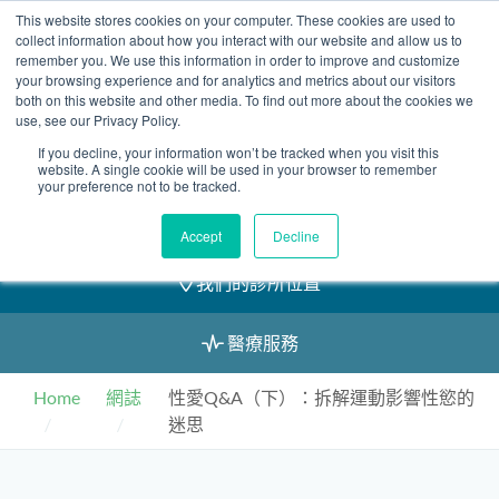
Skip
This website stores cookies on your computer. These cookies are used to
2155 9055
to
collect information about how you interact with our website and allow us to
remember you. We use this information in order to improve and customize
content
your browsing experience and for analytics and metrics about our visitors
both on this website and other media. To find out more about the cookies we
use, see our Privacy Policy.
If you decline, your information won’t be tracked when you visit this
預約
website. A single cookie will be used in your browser to remember
your preference not to be tracked.
我們的醫護團隊
Accept
Decline
我們的診所位置
醫療服務
Home
網誌
性愛Q&A（下）：拆解運動影響性慾的
迷思