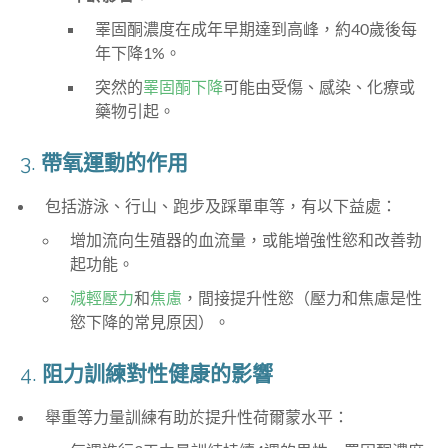
睪固酮濃度在成年早期達到高峰，約40歲後每
年下降1%。
突然的
睪固酮下降
可能由受傷、感染、化療或
藥物引起。
3.
帶氧運動的作用
包括游泳、行山、跑步及踩單車等，有以下益處：
增加流向生殖器的血流量，或能增強性慾和改善勃
起功能。
減輕壓力
和
焦慮
，間接提升性慾（壓力和焦慮是性
慾下降的常見原因）。
4.
阻力訓練對性健康的影響
舉重等力量訓練有助於提升性荷爾蒙水平：