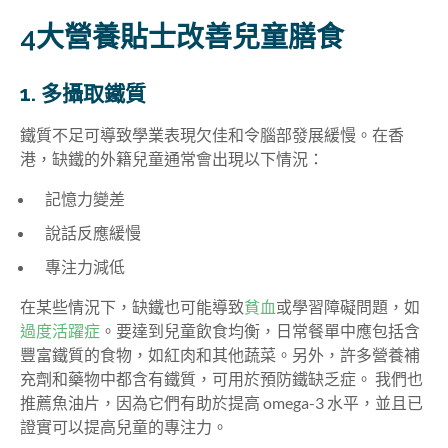
4大營養貼士改善兒童膳食
1. 多攝取鐵質
鐵質不足可導致學業表現欠佳和令腦部發展緩慢。在香
港，缺鐵的外籍兒童通常會出現以下情況：
記憶力變差
說話反應緩慢
專注力減低
在某些情況下，缺鐵也可能導致
貧血
或學習障礙問題，如
過度活躍症
。要達到兒童飲食均衡，日常餐單中應包括含
豐富鐵質的食物，如紅肉和其他蔬菜。另外，許多營養補
充劑和藥物中都含有鐵質，可用於預防鐵缺乏症。 我們也
推薦魚油片，因為它們有助於提高 omega-3 水平，並且已
證實可以提高兒童的專注力。