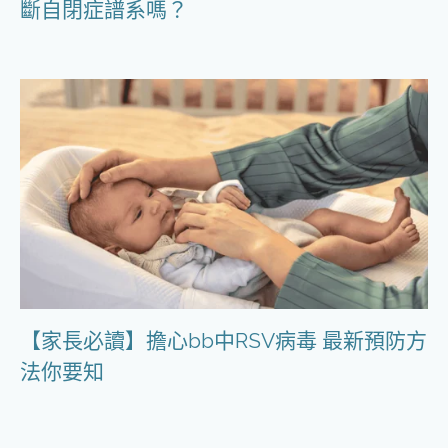
斷自閉症譜系嗎？
【家長必讀】擔心bb中RSV病毒 最新預防方
法你要知