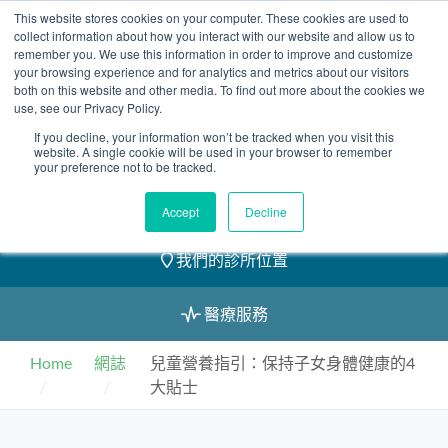
Skip
This website stores cookies on your computer. These cookies are used to
2155 9055
to
collect information about how you interact with our website and allow us to
remember you. We use this information in order to improve and customize
content
your browsing experience and for analytics and metrics about our visitors
both on this website and other media. To find out more about the cookies we
use, see our Privacy Policy.
If you decline, your information won’t be tracked when you visit this
website. A single cookie will be used in your browser to remember
預約
your preference not to be tracked.
我們的醫護團隊
Accept
Decline
我們的診所位置
醫療服務
Home
網誌
兒童營養指引：保持子女身體健康的4
大貼士