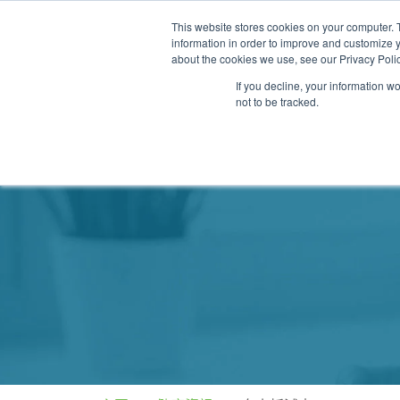
This website stores cookies on your computer. 
information in order to improve and customize y
about the cookies we use, see our Privacy Polic
If you decline, your information w
not to be tracked.
我們的醫護團隊