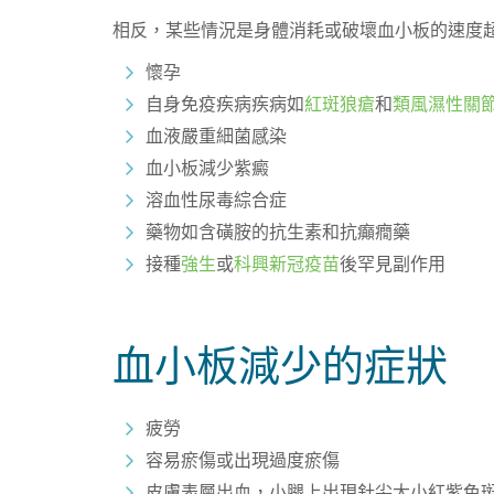
相反，某些情況是身體消耗或破壞血小板的速度
懷孕
自身免疫疾病疾病如
紅斑狼瘡
和
類風濕性關
血液嚴重細菌感染
血小板減少紫癜
溶血性尿毒綜合症
藥物如含磺胺的抗生素和抗癲癇藥
接種
強生
或
科興新冠疫苗
後罕見副作用
血小板減少的症狀
疲勞
容易瘀傷或出現過度瘀傷
皮膚表層出血，小腿上出現針尖大小紅紫色