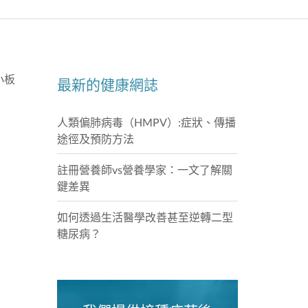
淺水灣
淺水灣
小板
The Pu
最新的健康網誌
人類偏肺病毒（HMPV）:症狀、傳播
我們
途徑及預防方法
註冊營養師vs營養學家：一文了解關
鍵差異
如何透過生活醫學改善甚至逆轉二型
糖尿病？
我們