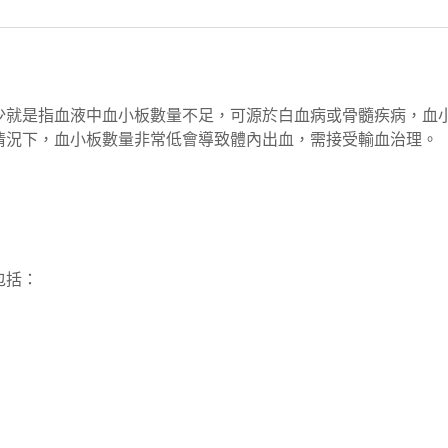
少就是指血液中血小板數量不足，可源於白血病或骨髓疾病，血
情況下，血小板數量非常低會導致體內出血，需接受輸血治理。
包括：