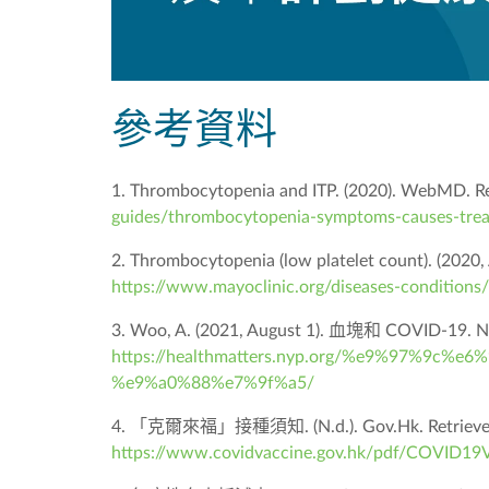
參考資料
1. Thrombocytopenia and ITP. (2020). WebMD. Re
guides/thrombocytopenia-symptoms-causes-tre
2. Thrombocytopenia (low platelet count). (2020, 
https://www.mayoclinic.org/diseases-condition
3. Woo, A. (2021, August 1). 血塊和 COVID-19. N
https://healthmatters.nyp.org/%e9%97%9c
%e9%a0%88%e7%9f%a5/
4. 「克爾來福」接種須知. (N.d.). Gov.Hk. Retrieved 
https://www.covidvaccine.gov.hk/pdf/COVID19