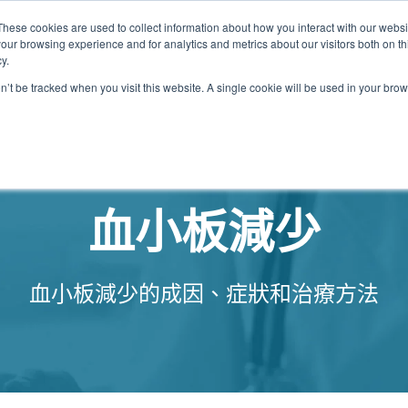
These cookies are used to collect information about how you interact with our webs
our browsing experience and for analytics and metrics about our visitors both on th
關於我們
我們的診所
計劃
資源
最
y.
on’t be tracked when you visit this website. A single cookie will be used in your b
我們的診所位置
血小板減少
血小板減少的成因、症狀和治療方法