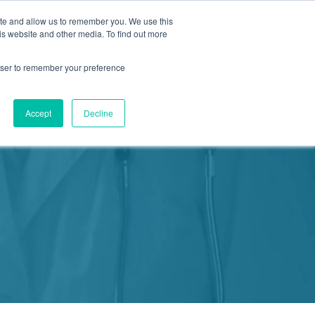
ite and allow us to remember you. We use this
is website and other media. To find out more
新活動
商店
2155 9055
預約
rowser to remember your preference
醫療服務
Accept
Decline
我們
我們