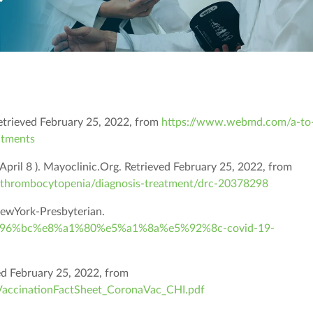
trieved February 25, 2022, from
https://www.webmd.com/a-to-
atments
April 8 ). Mayoclinic.Org. Retrieved February 25, 2022, from
s/thrombocytopenia/diagnosis-treatment/drc-20378298
ewYork-Presbyterian.
%e6%96%bc%e8%a1%80%e5%a1%8a%e5%92%8c-covid-19-
February 25, 2022, from
VaccinationFactSheet_CoronaVac_CHI.pdf