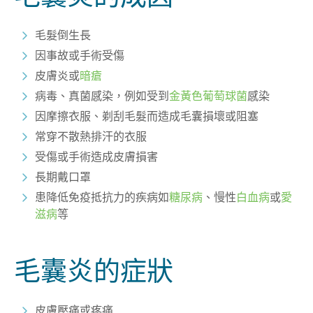
毛髮倒生長
因事故或手術受傷
皮膚炎或
暗瘡
病毒、真菌感染，例如受到
金黃色葡萄球菌
感染
因摩擦衣服、剃刮毛髮而造成毛囊損壞或阻塞
常穿不散熱排汗的衣服
受傷或手術造成皮膚損害
長期戴口罩
患降低免疫抵抗力的疾病如
糖尿病
、慢性
白血病
或
愛
滋病
等
毛囊炎的症狀
皮膚壓痛或疼痛