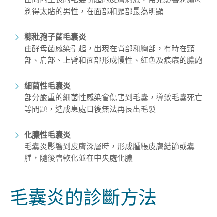
由向內生長的毛髮引起的皮膚刺激，常見影響剃鬚時
剃得太貼的男性，在面部和頸部最為明顯
糠秕孢子菌毛囊炎
由酵母菌感染引起，出現在背部和胸部，有時在頸
部、肩部、上臂和面部形成慢性、紅色及痕癢的膿皰
細菌性毛囊炎
部分嚴重的細菌性感染會傷害到毛囊，導致毛囊死亡
等問題，造成患處日後無法再長出毛髮
化膿性毛囊炎
毛囊炎影響到皮膚深層時，形成腫脹皮膚結節或囊
腫，隨後會軟化並在中央處化膿
毛囊炎的診斷方法