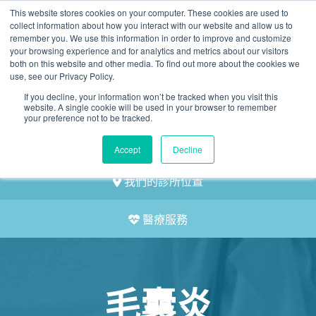
This website stores cookies on your computer. These cookies are used to
2155 9055
collect information about how you interact with our website and allow us to
remember you. We use this information in order to improve and customize
your browsing experience and for analytics and metrics about our visitors
both on this website and other media. To find out more about the cookies we
use, see our Privacy Policy.
If you decline, your information won’t be tracked when you visit this
website. A single cookie will be used in your browser to remember
預約
your preference not to be tracked.
我們的醫護團隊
Accept
Decline
我們的診所位置
醫療服務
毛囊炎