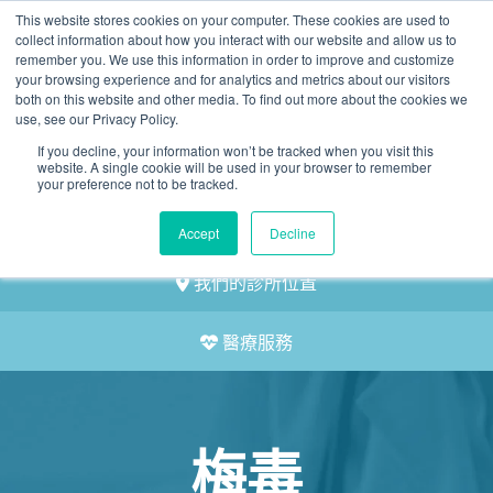
This website stores cookies on your computer. These cookies are used to
2155 9055
collect information about how you interact with our website and allow us to
remember you. We use this information in order to improve and customize
your browsing experience and for analytics and metrics about our visitors
both on this website and other media. To find out more about the cookies we
use, see our Privacy Policy.
If you decline, your information won’t be tracked when you visit this
website. A single cookie will be used in your browser to remember
預約
your preference not to be tracked.
我們的醫護團隊
Accept
Decline
我們的診所位置
醫療服務
梅毒