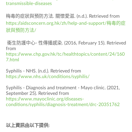
transmissible-diseases
梅毒的症狀與預防方法. 關懷愛滋. (n.d.). Retrieved from
https://aidsconcern.org.hk/zh/help-and-support/梅毒的症
狀與預防方法/
衞生防護中心- 性傳播感染. (2016, February 15). Retrieved
from
https://www.chp.gov.hk/tc/healthtopics/content/24/160
7.html
Syphilis - NHS. (n.d.). Retrieved from
https://www.nhs.uk/conditions/syphilis/
Syphilis - Diagnosis and treatment - Mayo clinic. (2021,
September 25). Retrieved from
https://www.mayoclinic.org/diseases-
conditions/syphilis/diagnosis-treatment/drc-20351762
以上資訊由以下提供: