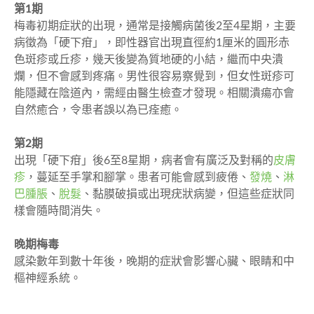
第1期
梅毒初期症狀的出現，通常是接觸病菌後2至4星期，主要
病徵為「硬下疳」，即性器官出現直徑約1厘米的圓形赤
色斑疹或丘疹，幾天後變為質地硬的小結，繼而中央潰
爛，但不會感到疼痛。男性很容易察覺到，但女性斑疹可
能隱藏在陰道內，需經由醫生檢查才發現。相關潰瘍亦會
自然癒合，令患者誤以為已痊癒。
第2期
出現「硬下疳」後6至8星期，病者會有廣泛及對稱的
皮膚
疹
，蔓延至手掌和腳掌。患者可能會感到疲倦、
發燒
、
淋
巴腫脹
、
脫髮
、黏膜破損或出現疣狀病變，但這些症狀同
樣會隨時間消失。
晚期梅毒
感染數年到數十年後，晚期的症狀會影響心臟、眼睛和中
樞神經系統。