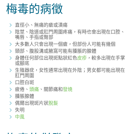
梅毒的病徵
直徑小、無痛的瘡或潰瘍
陰莖、陰道或肛門周圍疼痛，有時也會出現在口腔、
嘴唇、手指或臀部
大多數人只會出現一個瘡，但部份人可能有幾個
頸部、腹股溝或腋窩可能有腫脹的腺體
身體任何部位出現斑點狀紅色
皮疹
，較多出現在手掌
或腳底
生殖器疣，女性通常出現在外陰；男女都可能出現在
肛門周圍
口腔白斑
疲倦、
頭痛
、關節痛和
發燒
腫脹腺體
偶爾出現斑片狀
脫髮
失明
中風