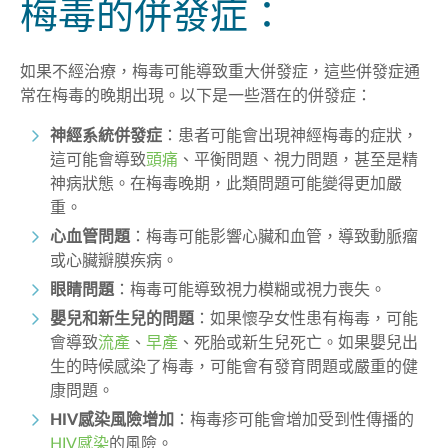
梅毒的併發症：
如果不經治療，梅毒可能導致重大併發症，這些併發症通
常在梅毒的晚期出現。以下是一些潛在的併發症：
神經系統併發症
：患者可能會出現神經梅毒的症狀，
這可能會導致
頭痛
、平衡問題、視力問題，甚至是精
神病狀態。在梅毒晚期，此類問題可能變得更加嚴
重。
心血管問題
：梅毒可能影響心臟和血管，導致動脈瘤
或心臟瓣膜疾病。
眼睛問題
：梅毒可能導致視力模糊或視力喪失。
嬰兒和新生兒的問題
：如果懷孕女性患有梅毒，可能
會導致
流產
、
早產
、死胎或新生兒死亡。如果嬰兒出
生的時候感染了梅毒，可能會有發育問題或嚴重的健
康問題。
HIV
感染風險增加
：梅毒疹可能會增加受到性傳播的
HIV感染
的風險。