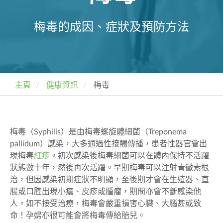
梅毒的成因、症狀及預防方法
主頁
健康資訊
梅毒
梅毒（Syphilis
）是由梅毒螺旋體細菌（
Treponema
pallidum
）感染，大多通過性接觸傳播，患者性器官會出
現梅毒
紅疹
。初次感染後梅毒細菌可以在體內保持不活躍
狀態數十年，然後再次活躍。早期梅毒可以注射青黴素根
治，但因感染初期症狀不明顯，至後期才會在生殖器、直
腸或口腔出現小瘡、皮疹或腫瘤，期間亦會不斷感染他
人。如不接受治療，梅毒會嚴重損害心臟、大腦甚或致
命！孕婦亦很可能會將梅毒傳給胎兒。