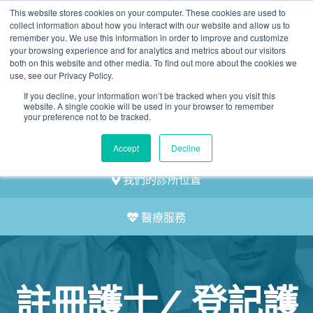
This website stores cookies on your computer. These cookies are used to
2155 9055
collect information about how you interact with our website and allow us to
remember you. We use this information in order to improve and customize
your browsing experience and for analytics and metrics about our visitors
both on this website and other media. To find out more about the cookies we
use, see our Privacy Policy.
If you decline, your information won’t be tracked when you visit this
website. A single cookie will be used in your browser to remember
預約
your preference not to be tracked.
我們的醫護團隊
Accept
Decline
我們的診所位置
醫療服務
註冊護士/ 登記護