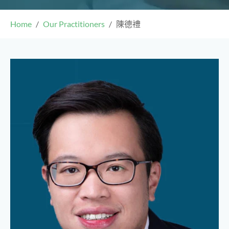
Home
Our Practitioners
陳德禮