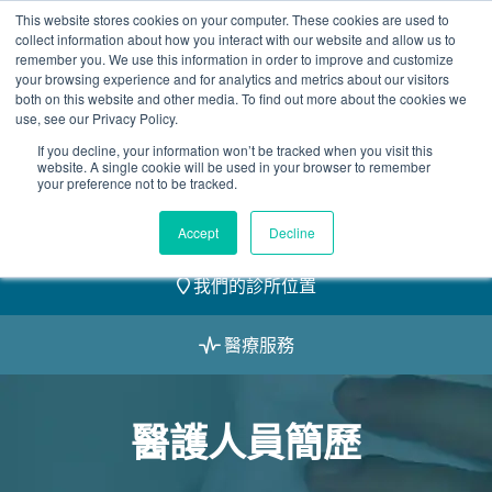
Skip
This website stores cookies on your computer. These cookies are used to
2155 9055
to
collect information about how you interact with our website and allow us to
remember you. We use this information in order to improve and customize
content
your browsing experience and for analytics and metrics about our visitors
both on this website and other media. To find out more about the cookies we
use, see our Privacy Policy.
If you decline, your information won’t be tracked when you visit this
website. A single cookie will be used in your browser to remember
預約
your preference not to be tracked.
我們的醫護團隊
Accept
Decline
我們的診所位置
醫療服務
醫護人員簡歷