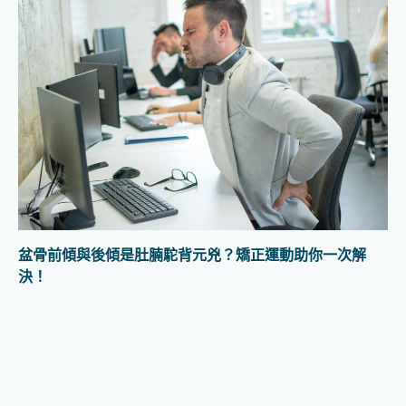
盆骨前傾與後傾是肚腩駝背元兇？矯正運動助你一次解
決！