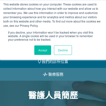
Skip
This website stores cookies on your computer. These cookies are used to
2155 9055
to
collect information about how you interact with our website and allow us to
remember you. We use this information in order to improve and customize
content
your browsing experience and for analytics and metrics about our visitors
both on this website and other media. To find out more about the cookies we
use, see our Privacy Policy.
If you decline, your information won’t be tracked when you visit this
website. A single cookie will be used in your browser to remember
預約
your preference not to be tracked.
我們的醫護團隊
Accept
Decline
我們的診所位置
醫療服務
醫護人員簡歷