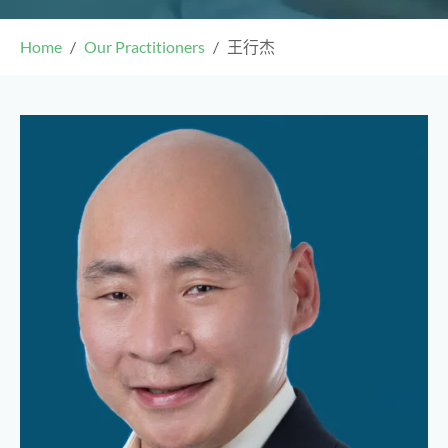
Home
Our Practitioners
王行杰