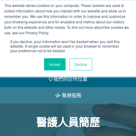
Skip
This website stores cookies on your computer. These cookies are used to
2155 9055
to
collect information about how you interact with our website and allow us to
remember you. We use this information in order to improve and customize
content
your browsing experience and for analytics and metrics about our visitors
both on this website and other media. To find out more about the cookies we
use, see our Privacy Policy.
If you decline, your information won’t be tracked when you visit this
website. A single cookie will be used in your browser to remember
預約
your preference not to be tracked.
我們的醫護團隊
Accept
Decline
我們的診所位置
醫療服務
醫護人員簡歷