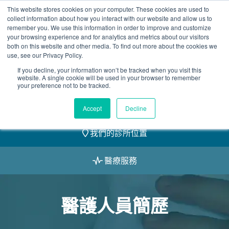
Skip
This website stores cookies on your computer. These cookies are used to
2155 9055
to
collect information about how you interact with our website and allow us to
remember you. We use this information in order to improve and customize
content
your browsing experience and for analytics and metrics about our visitors
both on this website and other media. To find out more about the cookies we
use, see our Privacy Policy.
If you decline, your information won’t be tracked when you visit this
website. A single cookie will be used in your browser to remember
預約
your preference not to be tracked.
我們的醫護團隊
Accept
Decline
我們的診所位置
醫療服務
醫護人員簡歷