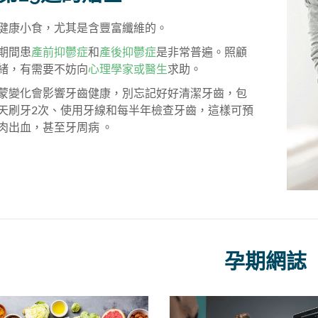
健康小食，尤其是含豐富纖維的。
期間患
產前抑鬱症
和
產後抑鬱症
是非常普遍。照顧
緒，有需要不妨向
心理學家或醫生
求助。
蒙變化會影響牙齒健康，別忘記好好清潔牙齒，包
天刷牙2次、使用牙線和每半年檢查牙齒，這樣可預
肉出血，甚至牙周病 。
孕期網誌