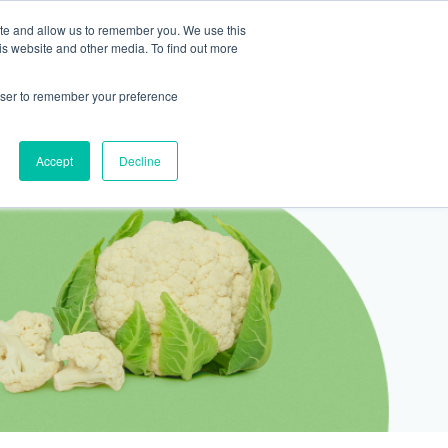
ite and allow us to remember you. We use this
2155 9055
新活動
商店
is website and other media. To find out more
預約
rowser to remember your preference
醫療服務
Accept
Decline
醫療的合作診所
P 安納利助產士診所
灣診所
中環專科門診
淺水灣診所
清水灣診所
清水灣診所
保健及醫美服務
清水灣診所
清水灣診所
中環德己立街1號世紀廣場地庫一
灣海灘道28號
香港中環德己立街1號
淺水灣海灘道28號
香港新界壁屋清水灣道碧翠路牛奶公司
香港新界壁屋清水灣道碧翠路牛奶公司
香港中環德己立街1號世紀廣場6樓603
香港新界壁
香港新界壁
 Pulse 2樓212號舖
世紀廣場20樓
The Pulse 2樓212號舖
購物中心1樓 6,7A,7B,8室
購物中心1樓 6,7A,7B,8室
室
公司購物中心1樓
公司購物中心1樓