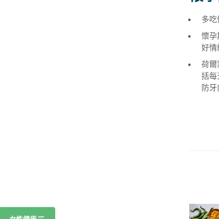
多吃
懷孕
好情
荷爾
括每
防牙