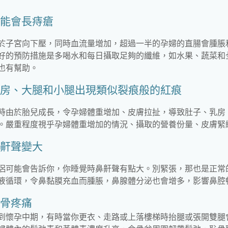
能會長痔瘡
於子宮向下壓，同時血流量增加，超過一半的孕婦的直腸會腫脹
好的預防措施是多喝水和每日攝取足夠的纖維，如水果、蔬菜和
也有幫助。
房、大腿和小腿出現類似裂痕般的紅痕
時由於胎兒成長，令孕婦體重增加、皮膚拉扯，導致肚子、乳房
。嚴重程度視乎孕婦體重增加的情況、攝取的營養份量、皮膚緊
鼾聲變大
侶可能會告訴你，你睡覺時鼻鼾聲有點大。別緊張，那也是正常
液循環，令鼻黏膜充血而腫脹，鼻腺體分泌也會增多，影響鼻腔
骨疼痛
到懷孕中期，有時當你更衣、走路或上落樓梯時抬腿或張開雙腿