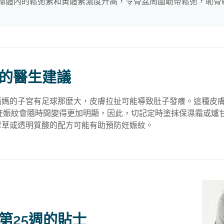
婦體內的鬆弛素和黃體素濃度升高，令骨盆周圍韌帶鬆弛，恥骨
的醫生建議
媽媽的子宮有足球那麼大，皮膚拉扯可能導致肚子發癢。這種皮膚
而妊娠紋會隨時間變得更加明顯，因此，切記定時塗抹保濕霜或爐
雪草或透明質酸的配方可能有助預防妊娠紋。
第25週的貼士