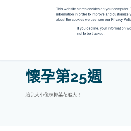
Skip
This website stores cookies on your computer. 
to
information in order to improve and customize y
content
about the cookies we use, see our Privacy Polic
If you decline, your information w
not to be tracked.
我們的醫護團隊
門診
健康診所
清水灣診所
OT&P Annerly Midwifes
中環
思康
中環
懷孕第25週
德己立街1號
后大道中16–18號新世
Clinic
香港新界壁屋清水灣道碧翠路牛奶
香
香港
香
0樓
公司購物中心1樓 6,7A,7B,8室
世紀
廈
樓
香港中環德己立街1號世紀廣場地
05–6室
期2
庫一樓
胎兒大小像棵椰菜花般大！