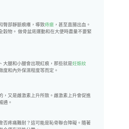
和臀部靜脈痕癢，導致
痔瘡
，甚至直腸出血。
全穀物。 做骨盆底運動和在大便時盡量不要緊
、大腿和小腿會出現紅痕，那些就是
妊娠紋
緻度和內外保濕程度等而定。
的，又是雌激素上升所致。雌激素上升會促進
暢通。
會否疼痛難耐？這可能是恥骨聯合障礙。隨著