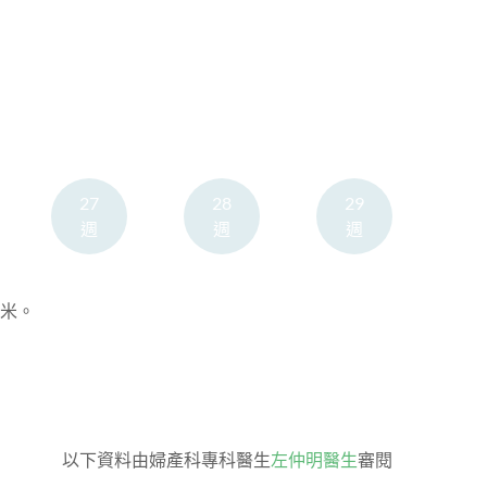
27
28
29
週
週
週
厘米。
以下資料由婦產科專科醫生
左仲明醫生
審閱