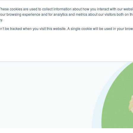
These cookies are used to collect information about how you interact with our webs
關於我們
我們的診所
計劃
資源
最
our browsing experience and for analytics and metrics about our visitors both on th
y.
on’t be tracked when you visit this website. A single cookie will be used in your b
我們的診所位置
普通科門診
心理健康診所
家庭醫生診所
體康物理治療診所
中環家庭醫生診所
中環專科門診
中環家庭醫生診所
中環家庭醫生診所
淺水灣診所
淺水灣診所
思康心理健康診所
淺水灣診所
中環普通科門診
領康
OT&
淺水
港中環德己立街1號
中環皇后大道中16–18號新世界大
港中環德己立街1號世紀廣場地庫一
香港中環德己立街1號
香港中環德己立街1號世紀廣場地
香港中環德己立街1號
香港中環德己立街1號世紀廣場地庫一
香港中環德己立街1號世紀廣場地庫一
淺水灣海灘道28號
淺水灣海灘道28號
香港中環德己立街1號
淺水灣海灘道28號
香港中環德己立街1號
香港
淺水
廣場5樓
世紀廣場6樓
庫一樓
世紀廣場20樓
樓
樓
The Pulse 2樓212號舖
The Pulse 2樓212號舖
世紀廣場6樓
The Pulse 2樓212號舖
世紀廣場5樓
樓
The
2樓2205–6室