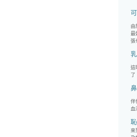
可
由
最
張
乳
這
了
鼻
伴
血
恥
來