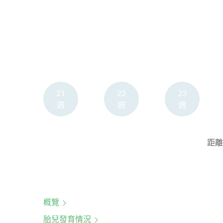
21
22
23
週
週
週
距離
概覽
胎兒發育情況