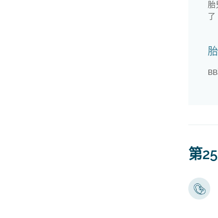
胎
了
胎
B
第2