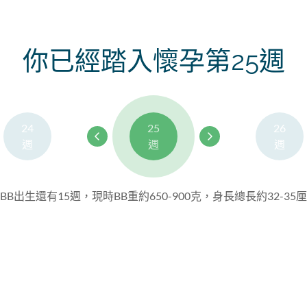
你已經踏入懷孕第25週
24
25
26
週
週
週
BB出生還有15週，現時BB重約650-900克，身長總長約32-35