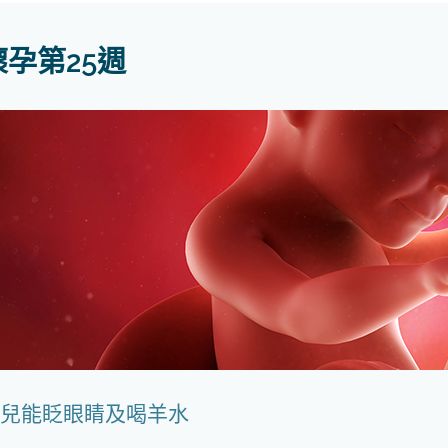
懷孕第25週
兒能眨眼睛及喝羊水