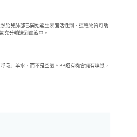
雖然胎兒肺部已開始產生表面活性劑，這種物質可助
氧氣充分輸送到血液中。
「呼吸」羊水，而不是空氣。BB還有機會擁有嗅覺，