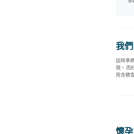
孕
我們
這時準
現。 
用含積
懷孕