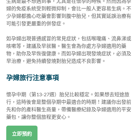
生病是最不想遇到事，尤其是在懷孕的時候。然而因為孕
婦的免疫系統受到輕微抑制，會比一般人更容易生病。不
少孕婦都擔心吃藥會影響到腹中胎兒，但其實延誤治療有
可能引發更嚴重的併發症。
如孕婦出現普通感冒的常見症狀，包括喉嚨痛、流鼻涕或
咳嗽等，建議及早就醫。醫生會為你處方孕婦適用的藥
物，助你及早恢復健康。而如孕婦出現發燒症狀，必須及
早治療，避免持續發燒對胎兒造成不良影響。
孕婦旅行注意事項
懷孕中期（第13-27週）胎兒比較穩定。如果想去短途旅
行，這時後會是整個孕期中最適合的時期！建議你出發前
先和你的產科醫生商量，帶備醫療紀錄及孕婦適用的平安
藥包，讓你整個旅程更安心。
立即預約