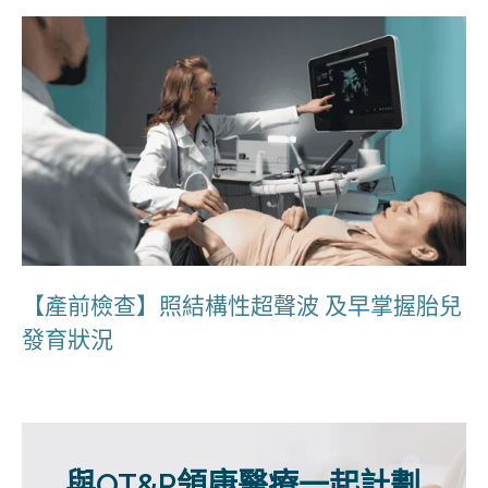
【產前檢查】照結構性超聲波 及早掌握胎兒
發育狀況
與OT&P領康醫療一起計劃