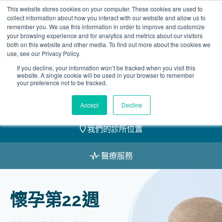
Skip
This website stores cookies on your computer. These cookies are used to
2155 9055
to
collect information about how you interact with our website and allow us to
remember you. We use this information in order to improve and customize
content
your browsing experience and for analytics and metrics about our visitors
both on this website and other media. To find out more about the cookies we
use, see our Privacy Policy.
If you decline, your information won’t be tracked when you visit this
website. A single cookie will be used in your browser to remember
預約
your preference not to be tracked.
我們的醫護團隊
Accept
Decline
我們的診所位置
醫療服務
懷孕第22週