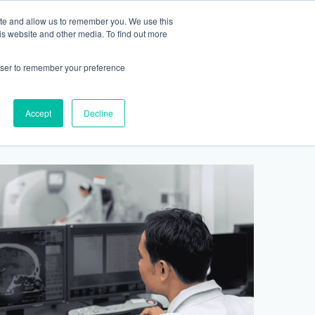
ite and allow us to remember you. We use this
2155 9055
新活動
商店
is website and other media. To find out more
預約
rowser to remember your preference
醫療服務
Accept
Decline
醫療的合作診所
P 安納利助產士診所
灣診所
中環專科門診
淺水灣診所
清水灣診所
清水灣診所
保健及醫美服務
清水灣診所
清水灣診所
中環德己立街1號世紀廣場地庫一
灣海灘道28號
香港中環德己立街1號
淺水灣海灘道28號
香港新界壁屋清水灣道碧翠路牛奶公司
香港新界壁屋清水灣道碧翠路牛奶公司
香港中環德己立街1號世紀廣場6樓603
香港新界壁
香港新界壁
 Pulse 2樓212號舖
世紀廣場20樓
The Pulse 2樓212號舖
購物中心1樓 6,7A,7B,8室
購物中心1樓 6,7A,7B,8室
室
公司購物中心1樓
公司購物中心1樓