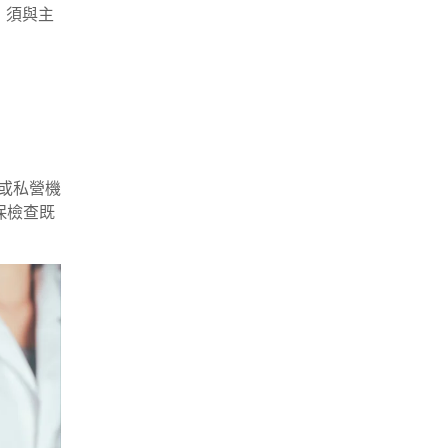
，須與主
院或私營機
保檢查既