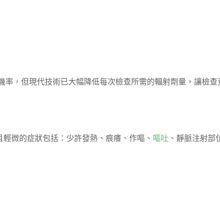
用
癌機率，但現代技術已大幅降低每次檢查所需的輻射劑量，讓檢查
且輕微的症狀包括：少許發熱、痕癢、作嘔、
嘔吐
、靜脈注射部