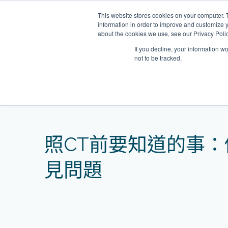
Skip
This website stores cookies on your computer. 
to
information in order to improve and customize y
content
about the cookies we use, see our Privacy Polic
If you decline, your information w
not to be tracked.
我們的醫護團隊
Home
網誌
照CT前要知道的事：價錢、副
門診
健康診所
清水灣診所
OT&P Annerly Midwifes
中環
思康
中環
德己立街1號
后大道中16–18號新世
Clinic
香港新界壁屋清水灣道碧翠路牛奶
香
香港
香
照CT前要知道的事
0樓
公司購物中心1樓 6,7A,7B,8室
世紀
廈
樓
香港中環德己立街1號世紀廣場地
05–6室
期2
庫一樓
見問題