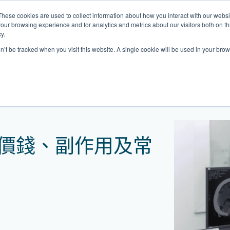
These cookies are used to collect information about how you interact with our webs
關於我們
我們的診所
計劃
資源
最
our browsing experience and for analytics and metrics about our visitors both on th
y.
on’t be tracked when you visit this website. A single cookie will be used in your b
我們的診所位置
作用及常見問題
普通科門診
心理健康診所
家庭醫生診所
體康物理治療診所
中環家庭醫生診所
中環專科門診
中環家庭醫生診所
中環家庭醫生診所
淺水灣診所
淺水灣診所
思康心理健康診所
淺水灣診所
中環普通科門診
領康
OT&
淺水
港中環德己立街1號
中環皇后大道中16–18號新世界大
港中環德己立街1號世紀廣場地庫一
香港中環德己立街1號
香港中環德己立街1號世紀廣場地
香港中環德己立街1號
香港中環德己立街1號世紀廣場地庫一
香港中環德己立街1號世紀廣場地庫一
淺水灣海灘道28號
淺水灣海灘道28號
香港中環德己立街1號
淺水灣海灘道28號
香港中環德己立街1號
香港
淺水
：價錢、副作用及常
廣場5樓
世紀廣場6樓
庫一樓
世紀廣場20樓
樓
樓
The Pulse 2樓212號舖
The Pulse 2樓212號舖
世紀廣場6樓
The Pulse 2樓212號舖
世紀廣場5樓
樓
The
2樓2205–6室