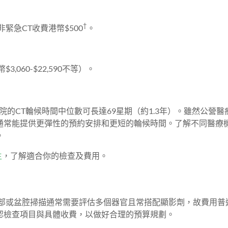
†
緊急CT收費港幣$500
。
。
060-$22,590不等）。
立醫院的CT輪候時間中位數可長達69星期（約1.3年）。雖然公營
通常能提供更彈性的預約安排和更短的輪候時間。了解不同醫療
。
生
，了解適合你的檢查及費用。
腹部或盆腔掃描通常需要評估多個器官且常搭配顯影劑，故費用普
認檢查項目與具體收費，以做好合理的預算規劃。