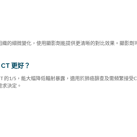
組織的細微變化，使用顯影劑能提供更清晰的對比效果。顯影劑
 CT 更好？
CT 的1/5，能大幅降低輻射暴露，適用於肺癌篩查及需頻繁接受
需求決定。