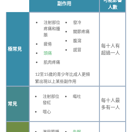
副作用
人數
注射部位
發冷
疼痛和腫
關節疼痛
脹
腹瀉
疲倦
每十人有
極常見
感冒
超過一人
頭痛
肌肉疼痛
12至15歲的青少年比成人更頻
繁出現以上某些副作用
注射部位
嘔吐
每十人最
發紅
常見
多有一人
噁心
淋巴節腫
失眠