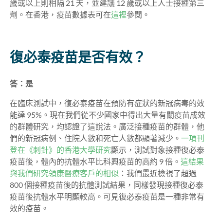
歲或以上則相隔 21 天，並建議 12 歲或以上人士接種第三
劑。在香港，疫苗數據表可在
這裡
參閱。
復必泰疫苗是否有效？
答：是
在臨床測試中，復必泰疫苗在預防有症狀的新冠病毒的效
能達 95%。現在我們從不少國家中得出大量有關疫苗成效
的群體研究，均認證了這說法。廣泛接種疫苗的群體，他
們的新冠病例、住院人數和死亡人數都顯著減少。
一項刊
登在《刺針》的香港大學研究
顯示，測試對象接種復必泰
疫苗後，體內的抗體水平比科興疫苗的高約 9 倍。
這結果
與我們研究領康醫療客戶的相似
：我們最近檢視了超過
800 個接種疫苗後的抗體測試結果，同樣發現接種復必泰
疫苗後抗體水平明顯較高。
可見復必泰疫苗是一種非常有
效的疫苗。