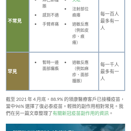
脹
注射部位
每一百人
感到不適
痕癢
不常見
最多有一
手臂疼痛
過敏反應
人
（例如皮
疹、痕
癢）
暫時一邊
過敏反應
每一千人
面部癱瘓
（例如麻
罕見
最多有一
疹、面部
人
腫脹）
截至 2021 年 4 月底，88.9% 的領康醫療客戶已接種疫苗，
當中96% 選擇了復必泰疫苗。輕微的副作用相對常見。我
們在另一篇文章整理了
有關新冠疫苗副作用的資訊
。