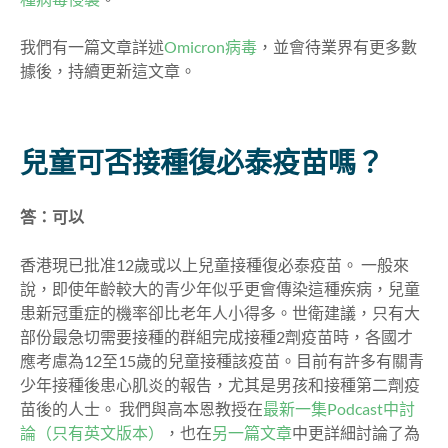
我們有一篇文章詳述
Omicron病毒
，並會待業界有更多數
據後，持續更新這文章。
兒童可否接種復必泰疫苗嗎？
答：可以
香港現已批准12歲或以上兒童接種復必泰疫苗。 一般來
說，即使年齡較大的青少年似乎更會傳染這種疾病，兒童
患新冠重症的機率卻比老年人小得多。世衛建議，只有大
部份最急切需要接種的群組完成接種2劑疫苗時，各國才
應考慮為12至15歲的兒童接種該疫苗。目前有許多有關青
少年接種後患心肌炎的報告，尤其是男孩和接種第二劑疫
苗後的人士。 我們與高本恩教授在
最新一集Podcast中討
論（只有英文版本）
，也在
另一篇文章
中更詳細討論了為