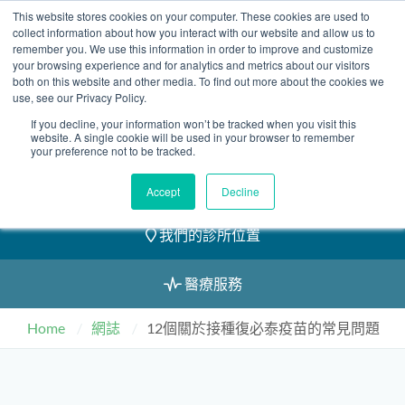
Skip
This website stores cookies on your computer. These cookies are used to
2155 9055
to
collect information about how you interact with our website and allow us to
remember you. We use this information in order to improve and customize
content
your browsing experience and for analytics and metrics about our visitors
both on this website and other media. To find out more about the cookies we
use, see our Privacy Policy.
If you decline, your information won’t be tracked when you visit this
website. A single cookie will be used in your browser to remember
預約
your preference not to be tracked.
我們的醫護團隊
Accept
Decline
我們的診所位置
醫療服務
Home
網誌
12個關於接種復必泰疫苗的常見問題