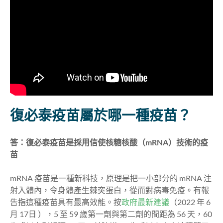
復必泰疫苗屬於哪一種疫苗？
答：復必泰疫苗是採用信使核糖核酸（mRNA）技術的疫
苗
mRNA 疫苗是一種新科技，原理是把一小部分的 mRNA 注
射入體內，令身體產生棘突蛋白，從而對病毒免疫。有報
告指這種疫苗具有最高效能。按
政府最新建議
（2022 年 6
月 17日 ），5 至 59 歲第一劑與第二劑的間距為 56 天，60