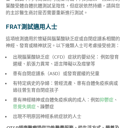
葉酸受體自體抗體測試呈陰性，但症狀依然持續，請與您
的主診醫生商討是否需要重新進行測試。
FRAT測試適用人士
這項檢測適用於懷疑與腦葉酸缺乏症或自閉症譜系相關的
神經、發育或精神狀況。以下幾類人士可考慮接受檢測：
出現腦葉酸缺乏症（CFD）症狀的嬰幼兒： 例如發育
遲緩、肌張力異常、語言障礙以及痙攣等
患有自閉症譜系（ASD）或發育遲緩的兒童
有特定病史的孕婦：曾經流產、患有自體免疫疾病或
過往曾生育自閉症孩子
患有神經精神或自體免疫疾病的成人：例如
抑鬱症
、
思覺失調症
、躁鬱症
出現不明原因神經系統症狀的人士
OT&P領康醫療提供功能醫學服務，從生活方式、營養及