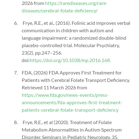
2026 from
https://rarediseases.org/rare-
diseases/cerebral-folate-deficiency/
Frye, R.E., et al,. (2016). Folinic acid improves verbal
communication in children with autism and
language impairment: a randomized double-blind
placebo-controlled trial. Molecular Psychiatry,
23(2), pp.247–256.
doi:
https://doi.org/10.1038/mp.2016.168.
FDA, (2026) FDA Approves First Treatment for
Patients with Cerebral Folate Transport Deficiency.
Retrieved 11 March 2026 from
https://www.fda.gov/news-events/press-
announcements/fda-approves-first-treatment-
patients-cerebral-folate-transport-deficiency
Frye, R.E., et al (2020). Treatment of Folate
Metabolism Abnormalities in Autism Spectrum
Disorder. Seminars in Pediatric Neurology, 35,