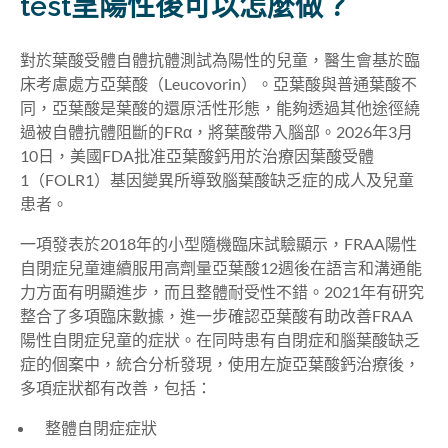
test呈陽性後可以怎麼做？
對於葉酸受體自體抗體測試為陽性的兒童，醫生會基於臨
床考慮處方亞葉酸（Leucovorin）。亞葉酸與普通葉酸不
同，亞葉酸是葉酸的還原活性形態，能夠透過其他途徑繞
過被自體抗體阻斷的FRα，將葉酸帶入腦部。2026年3月
10日，美國FDA批准亞葉酸鈣用於治療因葉酸受體
1（FOLR1）基因變異所導致腦葉酸缺乏症的成人及兒童
患者。
一項發表於2018年的小型隨機臨床試驗顯示，FRAA陽性
自閉症兒童連續服用高劑量亞葉酸12週後在語言和溝通能
力方面有明顯進步，而且整體耐受性不錯。2021年有研究
整合了多項臨床數據，進一步確認亞葉酸有助改善FRAA
陽性自閉症兒童的症狀。在同時患有自閉症和腦葉酸缺乏
症的個案中，統合分析發現，使用左旋亞葉酸鈣治療後，
多項症狀都有改善，包括：
整體自閉症症狀