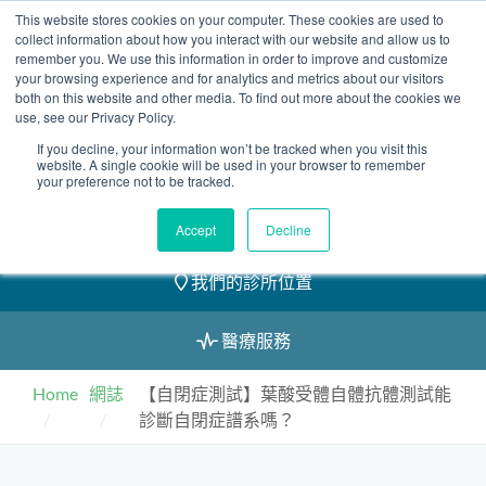
Skip
This website stores cookies on your computer. These cookies are used to
2155 9055
to
collect information about how you interact with our website and allow us to
remember you. We use this information in order to improve and customize
content
your browsing experience and for analytics and metrics about our visitors
both on this website and other media. To find out more about the cookies we
use, see our Privacy Policy.
If you decline, your information won’t be tracked when you visit this
website. A single cookie will be used in your browser to remember
預約
your preference not to be tracked.
我們的醫護團隊
Accept
Decline
我們的診所位置
醫療服務
Home
網誌
【自閉症測試】葉酸受體自體抗體測試能
診斷自閉症譜系嗎？