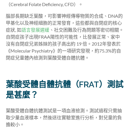
（Cerebral Folate Deficiency, CFD）。
腦部長期缺乏葉酸，可影響神經傳導物質的合成、DNA的
甲基化以及神經細胞的正常發育，這些都與自閉症的核心
症狀, 如
語言發展遲緩
、社交困難及行為問題等密切相關。
自閉症孩子出現FRAA陽性的可能性，比發展正常、家中
沒有自閉症兄弟姊妹的孩子高出約 19 倍。2012年發表於
《Molecular Psychiatry》的一項研究發現，約75.3%的自
閉症兒童體內檢測到葉酸受體自體抗體。
葉酸受體自體抗體（FRAT）測試
是甚麼？
葉酸受體自體抗體測試是一項血液檢測。測試過程只需抽
取少量血液樣本，然後送往實驗室進行分析，對兒童的負
擔較小。