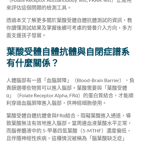
來評估這個問題的檢測工具。
透過本文了解更多關於葉酸受體自體抗體測試的資訊，教
你讀懂測試結果及掌握後續可考慮的營養介入方向，多方
面支援孩子發展。
葉酸受體自體抗體與自閉症譜系
有什麼關係？
人體腦部有一道「血腦屏障」（Blood-Brain Barrier），負
責篩選哪些物質可以進入腦部。葉酸需要與「葉酸受體
α」（Folate Receptor Alpha, FRα）的蛋白質結合，才能順
利穿過血腦屏障進入腦部，供神經細胞使用。
葉酸受體自體抗體會與FRα結合，阻礙葉酸進入通道，導
致葉酸無法有效地進入腦部。當周邊血液葉酸水平正常，
而腦脊髓液中的 5-甲基四氫葉酸（5-MTHF）濃度偏低，
且伴隨神經性疾病，這種情況被稱為「腦葉酸缺乏症」