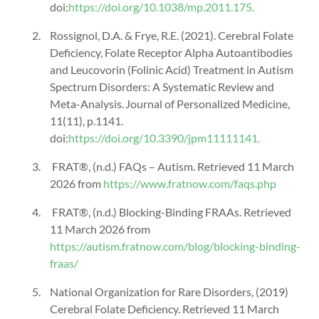
doi:
https://doi.org/10.1038/mp.2011.175.
‌Rossignol, D.A. & Frye, R.E. (2021). Cerebral Folate
Deficiency, Folate Receptor Alpha Autoantibodies
and Leucovorin (Folinic Acid) Treatment in Autism
Spectrum Disorders: A Systematic Review and
Meta-Analysis. Journal of Personalized Medicine,
11(11), p.1141.
doi:
https://doi.org/10.3390/jpm11111141.
FRAT®, (n.d.) FAQs – Autism. Retrieved 11 March
2026 from
https://www.fratnow.com/faqs.php
FRAT®, (n.d.) Blocking-Binding FRAAs. Retrieved
11 March 2026 from
https://autism.fratnow.com/blog/blocking-binding-
fraas/
‌National Organization for Rare Disorders, (2019)
Cerebral Folate Deficiency. Retrieved 11 March