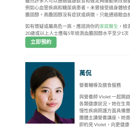
雖然許多人可以通過健康飲食和做足夠運動來改善
例如心血管疾病和糖尿病患者。未曾接受過身體檢
膽固醇。高膽固醇沒有症狀或病徵，只能通過驗血
如有懷疑或屬高危一族，應諮詢你的
家庭醫生
，檢
20歲或以上人士應每5年檢測血膽固醇水平至少1次
立即預約
萬侃
營養輔導及膳食服務
與營養師 Violet 一
各類健康狀況。她在生
慢性疾病照護方面具備豐富
團體主講營養講座。她
即約見 Violet，向