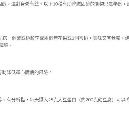
固醇，還對身體有益。以下10種有助降膽固醇的食物只是舉例，
再配搭一個梨或桃駁李或兩個無花果或3個杏桃，美味又有營養。
性纖維。
有助降低患心臟病的風險。
。有分析指，每天攝入25克大豆蛋白（約200克硬豆腐）可以