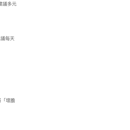
建議多元
建議每天
將「壞膽