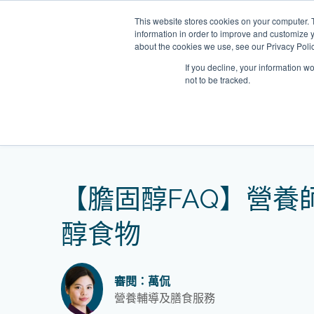
Skip
This website stores cookies on your computer. 
to
information in order to improve and customize y
content
about the cookies we use, see our Privacy Polic
If you decline, your information w
not to be tracked.
我們的醫護團隊
Home
網誌
【膽固醇FAQ】營養師盤點1
門診
健康診所
清水灣診所
OT&P Annerly Midwifes
中環
思康
中環
德己立街1號
后大道中16–18號新世
Clinic
香港新界壁屋清水灣道碧翠路牛奶
香
香港
香
【膽固醇FAQ】營養
0樓
公司購物中心1樓 6,7A,7B,8室
世紀
廈
樓
香港中環德己立街1號世紀廣場地
05–6室
期2
庫一樓
醇食物
審閱：萬侃
營養輔導及膳食服務