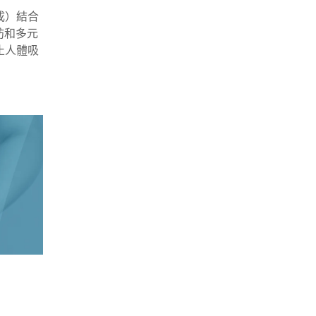
成）結合
肪和多元
止人體吸