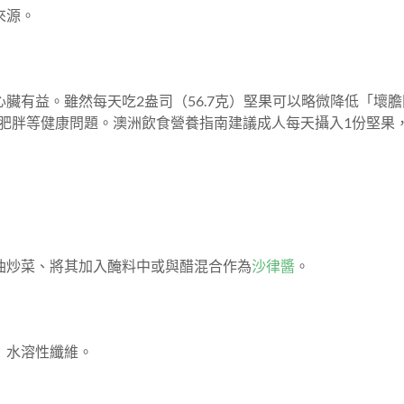
來源。
心臟有益。雖然每天吃2盎司（56.7克）堅果可以略微降低「壞
肥胖等健康問題。澳洲飲食營養指南建議成人每天攝入1份堅果
油炒菜、將其加入醃料中或與醋混合作為
沙律醬
。
」水溶性纖維。