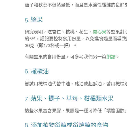
茄子和秋葵不但熱量低，而且是水溶性纖維的良好
5. 堅果
研究表明，吃杏仁、核桃、花生、
開心果
等堅果對
約5%，謹記要控制食用份量，以免進食過量而導致
30克（即1/3杯或一把）。
有關堅果的食用份量，可參考我們另一篇
網誌
。
6. 橄欖油
嘗試用橄欖油代替牛油、豬油或起酥油，譬用橄欖
7. 蘋果、提子、草莓、柑橘類水果
這些水果富含果膠，果膠是一種可降低「壞膽固醇
8. 添加植物甾醇或甾烷醇的食物