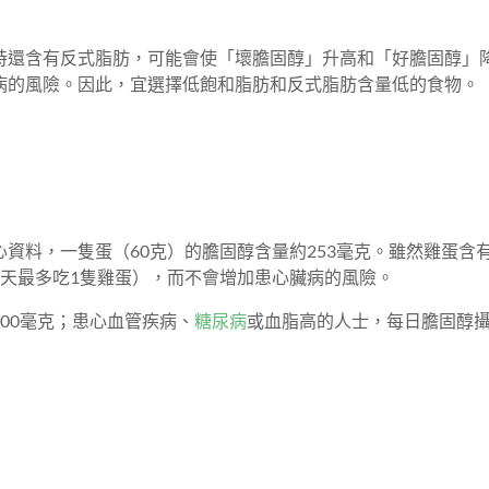
時還含有反式脂肪，可能會使「壞膽固醇」升高和「好膽固醇」
病的風險。因此，宜選擇低飽和脂肪和反式脂肪含量低的食物。
資料，一隻蛋（60克）的膽固醇含量約253毫克。雖然雞蛋含
天最多吃1隻雞蛋），而不會增加患心臟病的風險。
00毫克；患心血管疾病、
糖尿病
或血脂高的人士，每日膽固醇