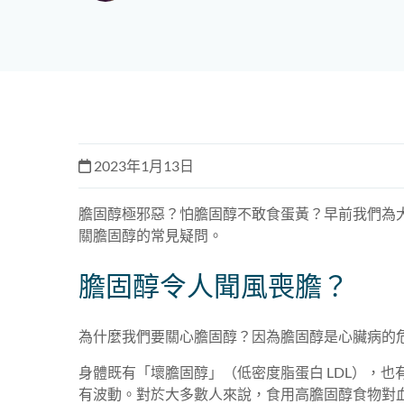
2023年1月13日
膽固醇極邪惡？怕膽固醇不敢食蛋黃？早前我們為
關膽固醇的常見疑問。
膽固醇令人聞風喪膽？
為什麼我們要關心膽固醇？因為膽固醇是心臟病的
身體既有「壞膽固醇」（低密度脂蛋白 LDL），也
有波動。對於大多數人來說，食用高膽固醇食物對血