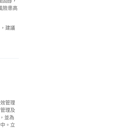
膽固醇，
風險患高
引，建議
有效管理
重管理及
單，並為
活中。立