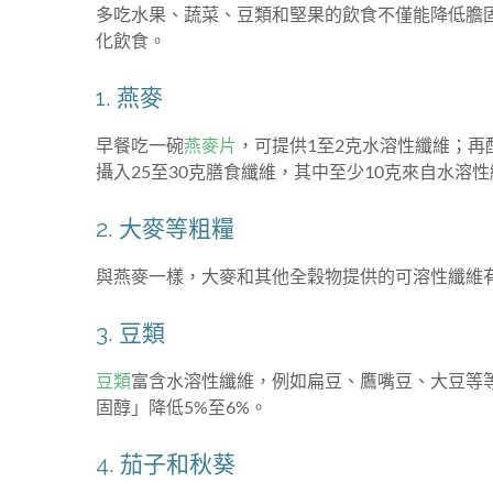
多吃水果、蔬菜、豆類和堅果的飲食不僅能降低膽
化飲食。
1. 燕麥
早餐吃一碗
燕麥片
，可提供1至2克水溶性纖維；
攝入25至30克膳食纖維，其中至少10克來自水溶
2. 大麥等粗糧
與燕麥一樣，大麥和其他全穀物提供的可溶性纖維
3. 豆類
豆類
富含水溶性纖維，例如扁豆、鷹嘴豆、大豆等等
固醇」降低5%至6%。
4. 茄子和秋葵