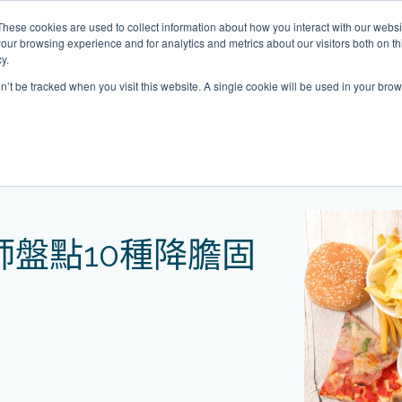
These cookies are used to collect information about how you interact with our webs
關於我們
我們的診所
計劃
資源
our browsing experience and for analytics and metrics about our visitors both on th
y.
on’t be tracked when you visit this website. A single cookie will be used in your b
我們的診所位置
0種降膽固醇食物
普通科門診
心理健康診所
家庭醫生診所
體康物理治療診所
中環家庭醫生診所
中環專科門診
中環家庭醫生診所
中環家庭醫生診所
淺水灣診所
淺水灣診所
思康心理健康診所
淺水灣診所
中環普通科門診
領康
OT&
淺水
港中環德己立街1號
中環皇后大道中16–18號新世界大
港中環德己立街1號世紀廣場地庫一
香港中環德己立街1號
香港中環德己立街1號世紀廣場地
香港中環德己立街1號
香港中環德己立街1號世紀廣場地庫一
香港中環德己立街1號世紀廣場地庫一
淺水灣海灘道28號
淺水灣海灘道28號
香港中環德己立街1號
淺水灣海灘道28號
香港中環德己立街1號
香港
淺水
師盤點10種降膽固
廣場5樓
世紀廣場6樓
庫一樓
世紀廣場20樓
樓
樓
The Pulse 2樓212號舖
The Pulse 2樓212號舖
世紀廣場6樓
The Pulse 2樓212號舖
世紀廣場5樓
樓
The
2樓2205–6室