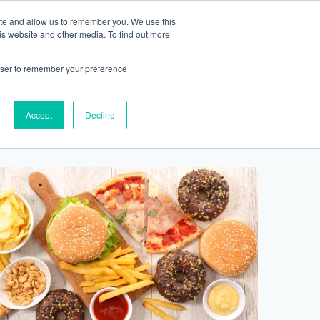
ite and allow us to remember you. We use this
2155 9055
最新活動
商店
is website and other media. To find out more
預約
rowser to remember your preference
醫療服務
Accept
Decline
醫療的合作診所
P 安納利助產士診所
灣診所
中環專科門診
淺水灣診所
清水灣診所
清水灣診所
保健及醫美服務
清水灣診所
清水灣診所
中環德己立街1號世紀廣場地庫一
灣海灘道28號
香港中環德己立街1號
淺水灣海灘道28號
香港新界壁屋清水灣道碧翠路牛奶公司
香港新界壁屋清水灣道碧翠路牛奶公司
香港中環德己立街1號世紀廣場6樓603
香港新界壁
香港新界壁
 Pulse 2樓212號舖
世紀廣場20樓
The Pulse 2樓212號舖
購物中心1樓 6,7A,7B,8室
購物中心1樓 6,7A,7B,8室
室
公司購物中心1樓
公司購物中心1樓