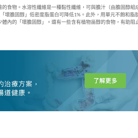
維的食物。水溶性纖維是一種黏性纖維，可與膽汁（由膽固醇組
「壞膽固醇」低密度脂蛋白可降低1%。此外，用單元不飽和脂
少體內的「壞膽固醇」。還有一些含有植物甾醇的食物，有助阻