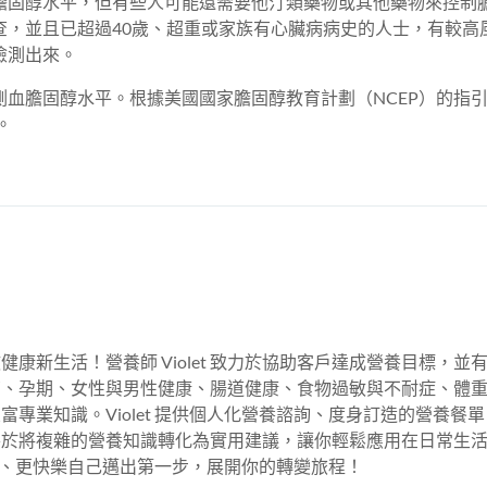
膽固醇水平，但有些人可能還需要他汀類藥物或其他藥物來控制
查，並且已超過40歲、超重或家族有心臟病病史的人士，有較高
檢測出來。
測血膽固醇水平。根據美國國家膽固醇教育計劃（NCEP）的指
。
起開啟健康新生活！營養師 Violet 致力於協助客戶達成營養目標，並
育、孕期、女性與男性健康、腸道健康、食物過敏與不耐症、體
專業知識。Violet 提供個人化營養諮詢、度身訂造的營養餐
善於將複雜的營養知識轉化為實用建議，讓你輕鬆應用在日常生
更健康、更快樂自己邁出第一步，展開你的轉變旅程！