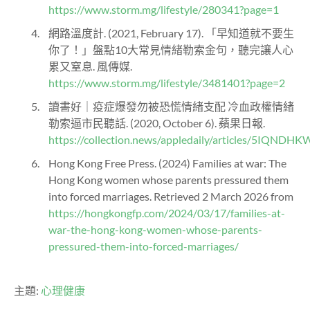
https://www.storm.mg/lifestyle/280341?page=1
網路溫度計. (2021, February 17). 「早知道就不要生
你了！」盤點10大常見情緒勒索金句，聽完讓人心
累又窒息. 風傳媒.
https://www.storm.mg/lifestyle/3481401?page=2
讀書好｜疫症爆發勿被恐慌情緒支配 冷血政權情緒
勒索逼市民聽話. (2020, October 6). 蘋果日報.
https://collection.news/appledaily/articles/5I
Hong Kong Free Press. (2024) Families at war: The
Hong Kong women whose parents pressured them
into forced marriages. Retrieved 2 March 2026 from
https://hongkongfp.com/2024/03/17/families-at-
war-the-hong-kong-women-whose-parents-
pressured-them-into-forced-marriages/
主題:
心理健康