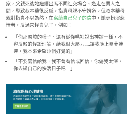
家，父親死後她繼續出席不同社交場合、遊走在男人之
間，導致叔本華很反感，指責母親不守婦道。但叔本華母
親對指責不以為然，在
寫給自己兒子的信
中，她更扮演悲
情者，反過來怪責兒子
，例如：
「
你那嚴峻的樣子、還有從你嘴裡說出神諭一樣，不
容反駁的怪誕理論，給我很大壓力......讓我晚上噩夢連
連，我本來希望睡個好覺的
」
「
不要寫信給我，我不會看信或回信，你傷我太深，
你去過自己的快活日子吧！」