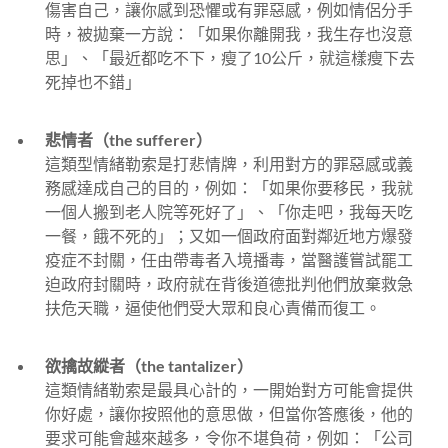
傷害自己，讓你感到恐懼或有罪惡感，例如情侶分手
時，被拋棄一方說：「如果你離開我，我生存也沒意
思」、「最近都吃不下，瘦了10公斤，就這樣瘦下去
死掉也不錯」
悲情者（the sufferer）
這類型情緒勒索是打悲情牌，利用對方的罪惡感或義
務感達成自己的目的，例如：「如果你要移民，我就
一個人搬到老人院等死好了」、「你走吧，我每天吃
一餐，餓不死的」；又如一個政府面對鄰近地方爆發
疫症不封關，任由帶毒者入境播毒，當醫護嘗試罷工
迫政府封關時，政府就在背後道德批判他們放棄救急
扶危天職，逼使他們受大眾和良心責備而復工。
欲擒故縱者（the tantalizer）
這類情緒勒索是最具心計的，一開始對方可能會提供
你好處，讓你按照他的意思做，但當你答應後，他的
要求可能會越來越多，令你不堪負荷，例如：「公司