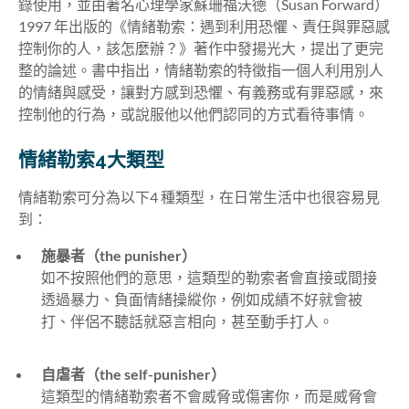
錄使用，並由著名心理學家蘇珊福沃德（Susan Forward）
1997 年出版的《情緒勒索：遇到利用恐懼、責任與罪惡感
控制你的人，該怎麼辦？》著作中發揚光大，提出了更完
整的論述。書中指出，情緒勒索的特徵指一個人利用別人
的情緒與感受，讓對方感到恐懼、有義務或有罪惡感，
來
控制他的行為，或說服他以他們認同的方式看待事情。
情緒勒索4大類型
情緒勒索可分為以下4 種類型，在日常生活中也很容易見
到：
施暴者（the punisher）
如不按照他們的意思，這類型的勒索者會直接或間接
透過暴力、負面情緒操縱你，例如成績不好就會被
打、伴侶不聽話就惡言相向，甚至動手打人。
自虐者（the self-punisher）
這類型的情緒勒索者不會威脅或傷害你，而是威脅會