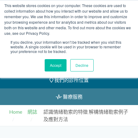
Skip
This website stores cookies on your computer. These cookies are used to
2155 9055
to
collect information about how you interact with our website and allow us to
remember you. We use this information in order to improve and customize
content
your browsing experience and for analytics and metrics about our visitors
both on this website and other media. To find out more about the cookies we
use, see our Privacy Policy.
If you decline, your information won’t be tracked when you visit this
website. A single cookie will be used in your browser to remember
預約
your preference not to be tracked.
我們的醫護團隊
Accept
Decline
我們的診所位置
醫療服務
Home
網誌
認識情緒勒索的特徵 解構情緒勒索例子
及應對方法