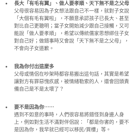
長大「有毛有翼」、做人要孝順、天下無不是之父母
父母很容易因為子女想法跟自己不一樣，就對子女說
「大個有毛有翼啦」，不願意承認孩子已長大、甚至
對比自己更聰明；當子女開始減少跟自己接觸，又可
能說「做人要孝順」，希望以傳統儒家思想綁住子女
對自己好；做錯事時又會說「天下無不是之父母」，
不會向子女道歉。
我為你付出這麼多
父母或情侶在吵架時都容易搬出這句話，其實是希望
讓對方有罪惡愧疚感，被情緒勒索的人，還會回頭責
備自己是不是太壞了？
要不是因為你⋯⋯
遇到不如意的事時，人們很容易將錯怪到身邊人身
上，例如對生活不滿對伴侶說：「都是你害的，要不
是因為你，我早就已經可以移民/買樓」等。