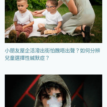
小朋友屋企活潑出街怕醜唔出聲？如何分辨
兒童選擇性緘默症？